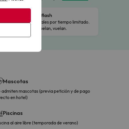
Ofertas flash
Precios reales por tiempo limitado.
Cuando vuelan, vuelan.
Mascotas
 admiten mascotas (previa petición y de pago
recto en hotel)
Piscinas
scina al aire libre (temporada de verano)