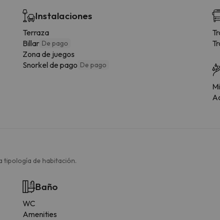
Instalaciones
Terraza
Tr
Billar
Tr
De pago
Zona de juegos
Snorkel de pago
De pago
Mi
Ac
 tipología de habitación.
Baño
WC
Amenities