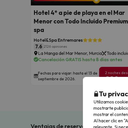
Hotel 4* a pie de playa en el Mar
Menor con Todo Incluido Premium
spa
Hotel&Spa Entremares
7.6
2126 opiniones
La Manga del Mar Menor, Murcia
Todo inclu
Cancelación GRATIS hasta 8 días antes
2 noches de
Fechas para viajar: hasta el 13 de
209
septiembre de 2026.
€
/pe
Tu priva
Utilizamos cookie
mostrarte publici
mostrar el conten
Al hacer clic en 
Ventajas de reservar en Buscouncho
relevante. Si nec