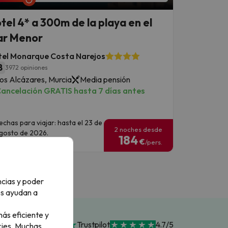
tel 4* a 300m de la playa en el
r Menor
tel Monarque Costa Narejos
8
3972 opiniones
os Alcázares, Murcia
Media pensión
ancelación GRATIS hasta 7 días antes
echas para viajar: hasta el 23 de
2 noches desde
gosto de 2026.
184
€
/pers.
ncias y poder
os ayudan a
ás eficiente y
Trustpilot
4.7/5
ies.
Muchas