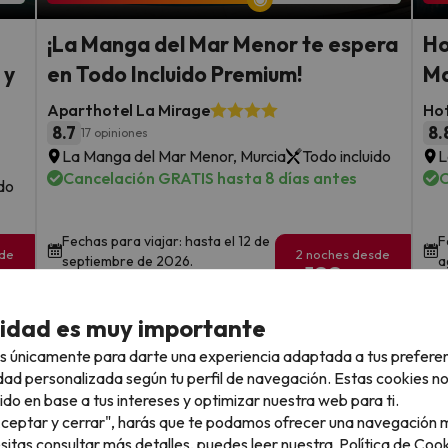
¡La Manga del Mar Menor te espera
Ho
 y
en Todo Incluido Premium!
Ma
Aparthotel La Mirage
Ho
8.7
8.
17 opiniones
La Manga del Mar Menor, Murcia
Todo incluido
L
Cancelación GRATIS hasta 8 días antes
C
ido
Fechas para viajar: hasta el 12 de
F
sde
2 noches desde
septiembre de 2026.
a
188
€
rs.
/pers.
cidad es muy importante
Ver todos los chollos
s únicamente para darte una experiencia adaptada a tus prefere
dad personalizada según tu perfil de navegación. Estas cookies n
ido en base a tus intereses y optimizar nuestra web para ti.
"Aceptar y cerrar", harás que te podamos ofrecer una navegación m
llo
esitas consultar más detalles, puedes leer nuestra
Política de Cook