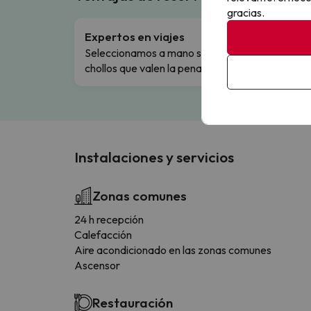
gracias.
Expertos en viajes
Cance
Seleccionamos a mano solo los
Cambio
chollos que valen la pena.
flexibi
Instalaciones y servicios
Zonas comunes
24 h recepción
Calefacción
Aire acondicionado en las zonas comunes
Ascensor
Restauración