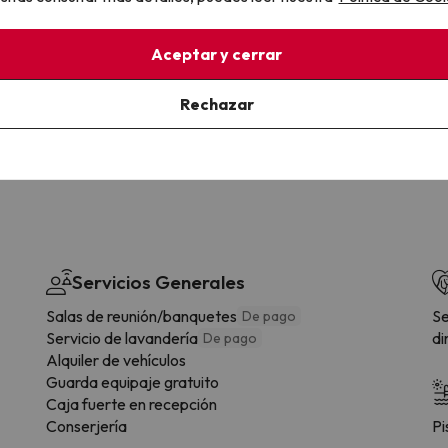
la sin complicaciones
Paga a tu ritmo
Aceptar y cerrar
s y cancelaciones con total
Fracciona o financia tu viaje.
lidad.
Reserva ahora, paga luego.
Rechazar
Servicios Generales
Salas de reunión/banquetes
Se
De pago
Servicio de lavandería
di
De pago
Alquiler de vehículos
Guarda equipaje gratuito
Caja fuerte en recepción
Conserjería
Pi