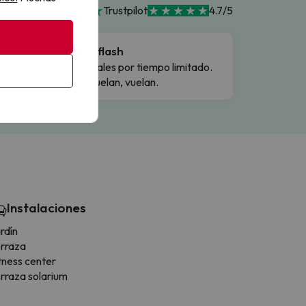
Trustpilot
4.7/5
Ofertas flash
Precios reales por tiempo limitado.
Cuando vuelan, vuelan.
Instalaciones
rdín
rraza
tness center
rraza solarium