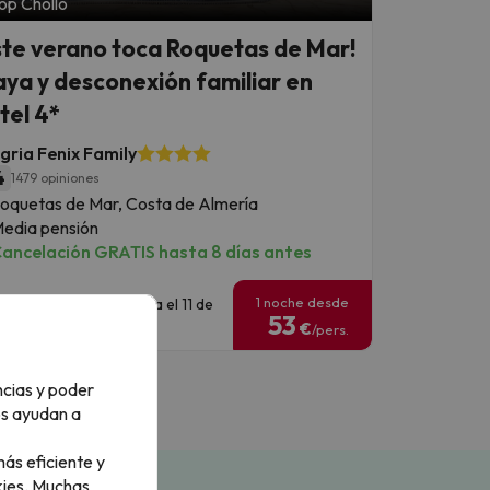
op Chollo
ste verano toca Roquetas de Mar!
aya y desconexión familiar en
tel 4*
gria Fenix Family
4
1479 opiniones
oquetas de Mar, Costa de Almería
edia pensión
ancelación GRATIS hasta 8 días antes
1 noche desde
echas para viajar: hasta el 11 de
53
ctubre de 2026.
€
/pers.
ncias y poder
os ayudan a
ás eficiente y
ies.
Muchas