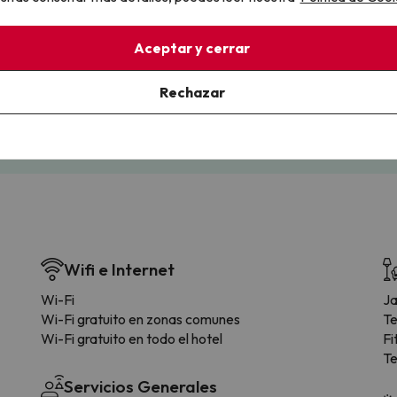
llo
Aceptar y cerrar
la sin complicaciones
Paga a tu ritmo
s y cancelaciones con total
Fracciona o financia tu viaje.
Rechazar
lidad.
Reserva ahora, paga luego.
Wifi e Internet
Wi-Fi
Ja
Wi-Fi gratuito en zonas comunes
Te
Wi-Fi gratuito en todo el hotel
Fi
Te
Servicios Generales