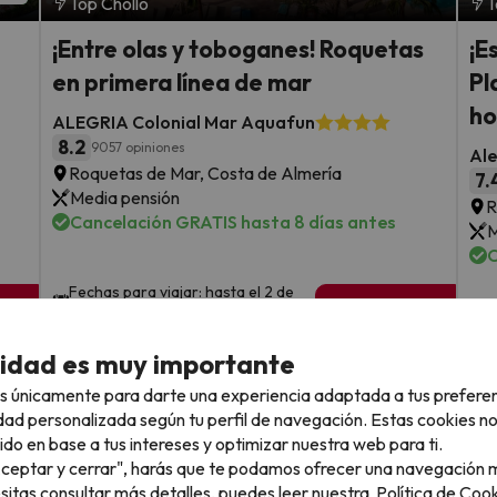
Top Chollo
T
¡Entre olas y toboganes! Roquetas
¡E
en primera línea de mar
Pl
ho
ALEGRIA Colonial Mar Aquafun
8.2
9057 opiniones
Ale
Roquetas de Mar, Costa de Almería
7.
Media pensión
R
Cancelación GRATIS hasta 8 días antes
M
C
Fechas para viajar: hasta el 2 de
sde
1 noche desde
F
noviembre de 2026.
89
o
€
rs.
/pers.
cidad es muy importante
Ver todos los chollos
s únicamente para darte una experiencia adaptada a tus prefere
dad personalizada según tu perfil de navegación. Estas cookies n
ido en base a tus intereses y optimizar nuestra web para ti.
"Aceptar y cerrar", harás que te podamos ofrecer una navegación m
esitas consultar más detalles, puedes leer nuestra
Política de Cook