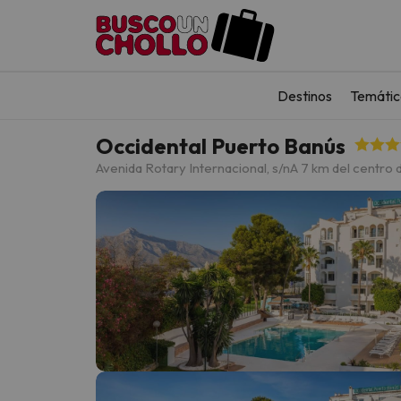
Destinos
Temátic
Occidental Puerto Banús
Avenida Rotary Internacional, s/n
A 7 km del centro 