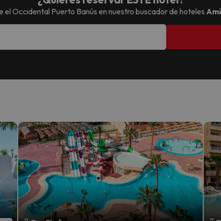
e el
Occidental Puerto Banús
en nuestro buscador de hoteles
Ami