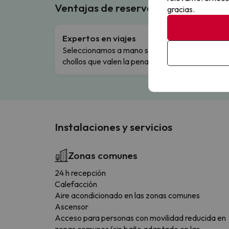
Ventajas de reservar en Buscouncho
gracias.
Expertos en viajes
Cance
Seleccionamos a mano solo los
Cambio
chollos que valen la pena.
flexibi
Instalaciones y servicios
Zonas comunes
24 h recepción
Calefacción
Aire acondicionado en las zonas comunes
Ascensor
Acceso para personas con movilidad reducida en
zonas comunes (sin baño adaptado en las