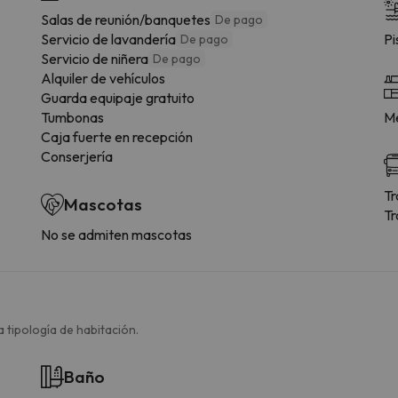
Salas de reunión/banquetes
De pago
Servicio de lavandería
Pi
De pago
Servicio de niñera
De pago
Alquiler de vehículos
Guarda equipaje gratuito
Tumbonas
Me
Caja fuerte en recepción
Conserjería
Tr
Mascotas
Tr
No se admiten mascotas
 tipología de habitación.
Baño