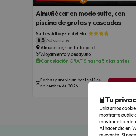
Almuñécar en modo suite, con
piscina de grutas y cascadas
Suites Albayzín del Mar
8.5
763 opiniones
Almuñécar, Costa Tropical
Alojamiento y desayuno
Cancelación GRATIS hasta 5 días antes
Fechas para viajar: hasta el 1 de
1 noche de
noviembre de 2026.
89
€
/pe
Tu priva
Utilizamos cookie
mostrarte publici
mostrar el conten
Al hacer clic en 
relevante. Si nec