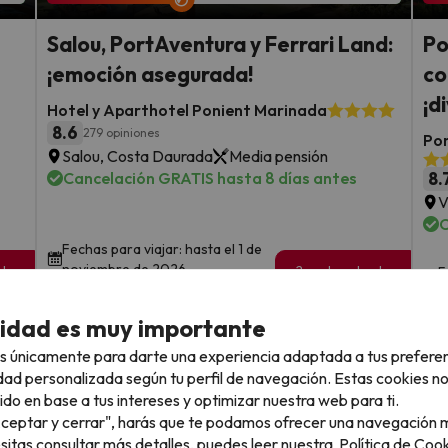
Salou, PortAventura y Ferrari Land:
Po
¡emoción asegurada!
co
¡d
Hotel y Aparthotel Ponient Marinada
8.6
279 opiniones
Pon
Salou, Costa Daurada
Media pensión
Cancelación GRATIS hasta 8 días antes
8.
V
C
Fechas para viajar: hasta el 1 de
noviembre de 2026.
sde
2 noches desde
F
129
e
€
rs.
/pers.
cidad es muy importante
Ver todos los chollos
s únicamente para darte una experiencia adaptada a tus prefere
dad personalizada según tu perfil de navegación. Estas cookies n
ido en base a tus intereses y optimizar nuestra web para ti.
"Aceptar y cerrar", harás que te podamos ofrecer una navegación m
esitas consultar más detalles, puedes leer nuestra
Política de Cook