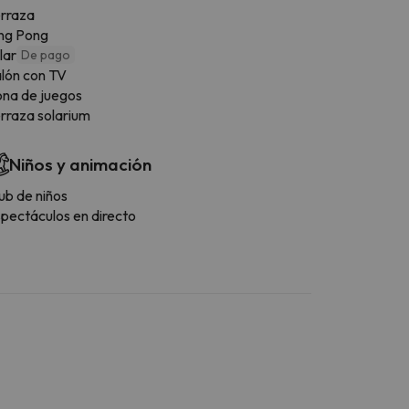
rraza
ng Pong
llar
De pago
lón con TV
na de juegos
rraza solarium
Niños y animación
ub de niños
pectáculos en directo