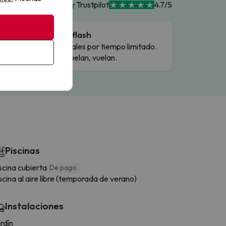
Trustpilot
4.7/5
Ofertas flash
Precios reales por tiempo limitado.
Cuando vuelan, vuelan.
Piscinas
scina cubierta
De pago
scina al aire libre (temporada de verano)
Instalaciones
rdín