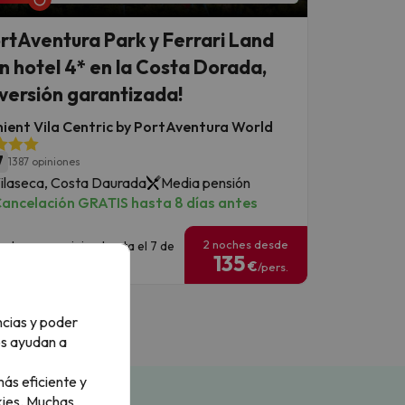
rtAventura Park y Ferrari Land
n hotel 4* en la Costa Dorada,
iversión garantizada!
ient Vila Centric by PortAventura World
7
1387 opiniones
ilaseca, Costa Daurada
Media pensión
ancelación GRATIS hasta 8 días antes
2 noches desde
echas para viajar: hasta el 7 de
135
nero de 2027.
€
/pers.
ncias y poder
os ayudan a
ás eficiente y
ies.
Muchas