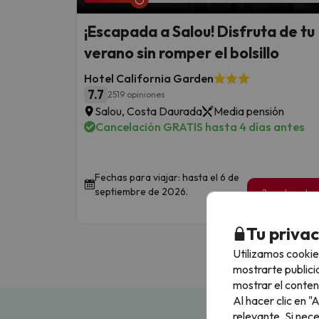
¡Escapada a Salou! Disfruta de tu
verano sin romper el bolsillo
Hotel California Garden
7.7
2519 opiniones
Salou, Costa Daurada
Media pensión
Cancelación GRATIS hasta 4 días antes
Fechas para viajar: hasta el 6 de
septiembre de 2026.
2 noches de
149
€
/pe
Tu priva
Utilizamos cookie
mostrarte publici
mostrar el conten
Al hacer clic en 
relevante. Si nec