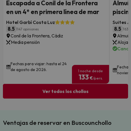
Escapada a Conil de la Frontera
Almuñ
en un 4* en primera línea de mar
piscin
Hotel Garbí Costa Luz
Suites A
8.5
8.5
1147 opiniones
763 
Conil de la Frontera, Cádiz
Almuñé
Media pensión
Alojam
Cance
Fechas para viajar: hasta el 24
Fechas 
de agosto de 2026.
1 noche desde
noviem
133
€
/pers.
Ver todos los chollos
Ventajas de reservar en Buscounchollo