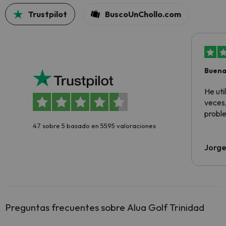
Trustpilot
BuscoUnChollo.com
Buena
aloja
He ut
veces,
proble
4.7 sobre 5 basado en 5595 valoraciones
Jorge
Preguntas frecuentes sobre Alua Golf Trinidad