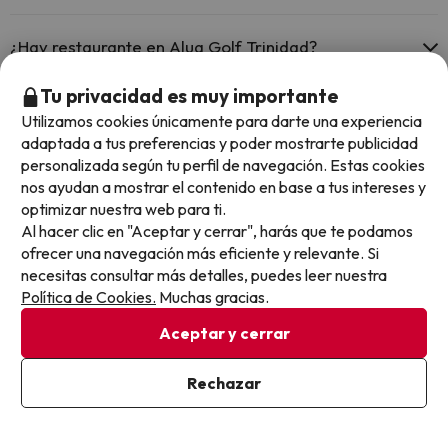
Sí, Alua Golf Trinidad tiene aire acondicionado en las zonas
comunes.
¿Hay restaurante en Alua Golf Trinidad?
Sí, Alua Golf Trinidad tiene restaurante.
Tu privacidad es muy importante
Utilizamos cookies únicamente para darte una experiencia
Otros chollos en hoteles similares
adaptada a tus preferencias y poder mostrarte publicidad
personalizada según tu perfil de navegación. Estas cookies
nos ayudan a mostrar el contenido en base a tus intereses y
optimizar nuestra web para ti.
Al hacer clic en "Aceptar y cerrar", harás que te podamos
ofrecer una navegación más eficiente y relevante. Si
necesitas consultar más detalles, puedes leer nuestra
Política de Cookies.
Muchas gracias.
Aceptar y cerrar
Rechazar