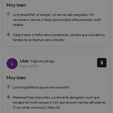
Muy bien
La tranquilitat, el menjar i el servei del menjador. Ho
recomano servei a taula, personal professionmal i molt
afable.
Vaig trobar a falta l'aire condicinat, sembla que a Andorra
també ha arribat el canvi climàtic
Lluis
Viajó en pareja
8
Mayo 2026
Muy bien
La tranquilitat,el spa,el servei,molt b
Malament les mascotes, La dona te alerguies i sort que
estaba tot molt net,però tot i així al averi tantes alfombres
O va notar una mica. I falta AC