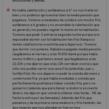
excursiones y demás.
No había calefacción y estábamos a 6º, no nos trataron
bien y no pudimos aprovechar bien la media pensión que
pagamos. Vinimos a mediados de octubre con mucho frío,
estábamos a 6 grados y no encendían la calefacción que
es general y no puedes regular tu mismx en la habitación.
Tuvimos que pedir 2 extras la segunda noche porque era
impossible dormir con la habitación tan fría (tampoco
tenían calefactores ni estufas para dejarnos). Tuvimos
que dormir con polares. Habíamos pagado media pensión.
Llegábamos el viernes y a las 19.30h llamé porque había
mucho tráfico y queríamos avisar que llegábamos a las
22.20h y me dijeron que a las 22h cerraban cocina y que
sólo nos podían servir una cena fría (embutido, pan y
tortilla fría). No nos dejaron ni pedir la comida del menú y
comérnosla fría, ya que había ensaladas y comida que
perfectamente podríamos haber comido fría, pero no
quisieron (además que para llamar a Andorra ya cuesta
dinero, me dijeron que volviera a llamar más tarde... 5€ de
factura extra por las llamadas). Además del frío que
pasamos y de la primera cena mediocre y fría también, las
dos mujeres que nos atendieron fueron muy