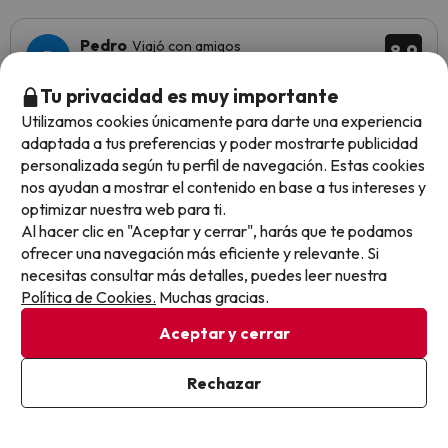
Pedro
Viajó con amigos
8.9
Septiembre 2025
Tu privacidad es muy importante
Muy bien
Utilizamos cookies únicamente para darte una experiencia
adaptada a tus preferencias y poder mostrarte publicidad
El personal es muy amable y atento y en todo momento
personalizada según tu perfil de navegación. Estas cookies
están dispuestos para solucionar cualquier duda, tanto la
nos ayudan a mostrar el contenido en base a tus intereses y
chica del bar como el personal del desayuno, siguen la
optimizar nuestra web para ti.
misma línea.
Al hacer clic en "Aceptar y cerrar", harás que te podamos
Tal vez sería interesante eliminar las moquetas de las
ofrecer una navegación más eficiente y relevante. Si
habitaciones, al menos en la habitación 204 tiene mal
necesitas consultar más detalles, puedes leer nuestra
aspecto y huele mal. Es el único detalle negativo a reseñar.
Política de Cookies.
Muchas gracias.
Aceptar y cerrar
Gines
Viajó en pareja
9.7
Rechazar
Agosto 2025
Excelente