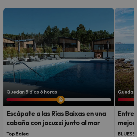
Quedan 5 días 6 horas
Quedan 3
Escápate a las Rías Baixas en una
Entre 
cabaña con jacuzzi junto al mar
mejor 
Top Balea
BLUESEA