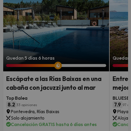
Quedan 5 días 6 horas
Quedan 3
Escápate a las Rías Baixas en una
Entre 
cabaña con jacuzzi junto al mar
mejor 
Top Balea
BLUESEA
8.2
7.9
33 opiniones
97 op
Pontevedra, Rías Baixas
Playa 
Solo alojamiento
Alojam
Cancelación GRATIS hasta 6 días antes
Cance