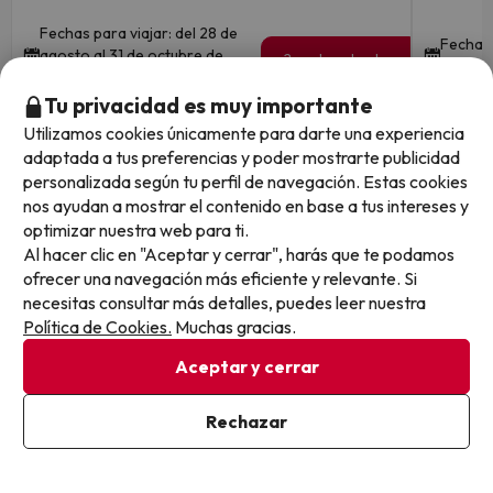
Fechas para viajar: del 28 de
Fechas 
agosto al 31 de octubre de
2 noches desde
de sept
82
2026
€
/pers.
Tu privacidad es muy importante
Utilizamos cookies únicamente para darte una experiencia
Ver todos los chollos
adaptada a tus preferencias y poder mostrarte publicidad
personalizada según tu perfil de navegación. Estas cookies
nos ayudan a mostrar el contenido en base a tus intereses y
optimizar nuestra web para ti.
Otras iniciativas de éxito del grupo Viajes Para Ti S.L.U.
Al hacer clic en "Aceptar y cerrar", harás que te podamos
son Esquiades.com (la web líder de viajes a la nieve en
ofrecer una navegación más eficiente y relevante. Si
España) y Amimir.com, el buscador de hoteles con más
necesitas consultar más detalles, puedes leer nuestra
de 1.000.000 de alojamientos disponibles para
Política de Cookies.
Muchas gracias.
reservar y viajar por todo el mundo.
Aceptar y cerrar
Rechazar