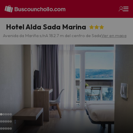
Hotel Alda Sada Marina
Avenida da Mariña s/n
A 182.7 m del centro de Sada
Ver en mapa