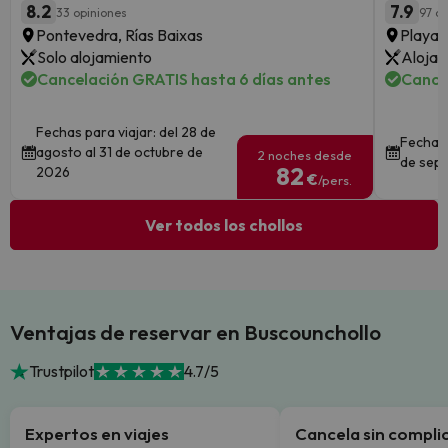
8.2
7.9
33 opiniones
97 op
Pontevedra, Rías Baixas
Playa 
Solo alojamiento
Alojam
Cancelación GRATIS hasta 6 días antes
Cance
Fechas para viajar: del 28 de
Fechas 
agosto al 31 de octubre de
2 noches desde
de sept
82
2026
€
/pers.
Ver todos los chollos
Ventajas de reservar en Buscounchollo
Trustpilot
4.7/5
Expertos en viajes
Cancela sin compli