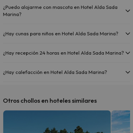
El Hotel Alda Sada Marina ofrece Wi-Fi gratuito en todo el
hotel.
¿Puedo alojarme con mascota en Hotel Alda Sada
El Hotel Alda Sada Marina ofrece Wi-Fi gratuito en zonas
Marina?
comunes.
El Hotel Alda Sada Marina dispone de Wi-Fi.
En Hotel Alda Sada Marina se admiten mascotas (previa petición y
de pago directo en hotel). Consulta las condiciones.
¿Hay cunas para niños en Hotel Alda Sada Marina?
El Hotel Alda Sada Marina dispone de cunas gratis en el hotel
(solicítalo antes de iniciar tu viaje).
¿Hay recepción 24 horas en Hotel Alda Sada Marina?
Sí, Hotel Alda Sada Marina tiene recepción 24 horas.
¿Hay calefacción en Hotel Alda Sada Marina?
Sí, Hotel Alda Sada Marina tiene calefacción en las zonas comunes.
Otros chollos en hoteles similares