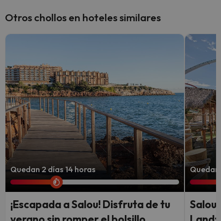
Otros chollos en hoteles similares
Quedan 2 días 14 horas
Quedan 
¡Escapada a Salou! Disfruta de tu
Salou,
verano sin romper el bolsillo
Land: