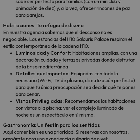
sabe ser perfecto para familias (con un miniclub y
animación de diez) y, a la vez, ofrecer rincones de paz
para parejas.
Habitaciones: Tu refugio de diseño
En nuestra agencia sabemos que el descanso no es
negociable. Las estancias del H10 Salauris Palace respiran el
estilo contemporáneo de la cadena H10:
Luminosidad y Confort:
Habitaciones amplias, con una
decoración cuidada y terrazas privadas donde disfrutar
de la brisa mediterránea.
Detalles que Importan:
Equipadas con todo lo
necesario (Wi-Fi, TV de plasma, climatización perfecta)
para que tu única preocupación sea decidir qué te pones
para cenar.
Vistas Privilegiadas:
Recomendamos las habitaciones
con vistas a la piscina; ver el complejo iluminado de
noche es un espectáculo en sí mismo.
Gastronomía: Un festín para los sentidos
Aquí comer bien es una prioridad. Si reservas con nosotros,
prepárate para una experiencia culinaria de nivel: