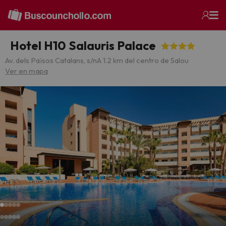
Hotel H10 Salauris Palace
Av. dels Països Catalans, s/n
A 1.2 km del centro de Salou
Ver en mapa