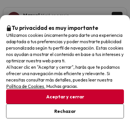
Manuel
Viajó en pareja
7.7
Mayo 2023
Tu privacidad es muy importante
Bien
Utilizamos cookies únicamente para darte una experiencia
adaptada a tus preferencias y poder mostrarte publicidad
H10 nunca falla, camas muy cómodas
personalizada según tu perfil de navegación. Estas cookies
nos ayudan a mostrar el contenido en base a tus intereses y
El buffet, muy repetitivo y muy normalito
optimizar nuestra web para ti.
Al hacer clic en "Aceptar y cerrar", harás que te podamos
ofrecer una navegación más eficiente y relevante. Si
necesitas consultar más detalles, puedes leer nuestra
Paula
Viajó con amigos
9
Política de Cookies.
Muchas gracias.
Mayo 2023
Aceptar y cerrar
Excelente
Rechazar
El buffet de comida un poco limitado. Falta variedad de
comida y sobretodo para personas vegetarianas o
veganas. Por lo demás, genial.