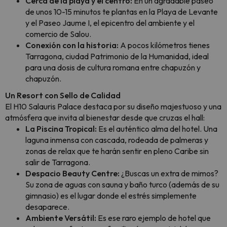
Cerca de la playa y el centro:
En un agradable paseo
de unos 10-15 minutos te plantas en la Playa de Levante
y el Paseo Jaume I, el epicentro del ambiente y el
comercio de Salou.
Conexión con la historia:
A pocos kilómetros tienes
Tarragona, ciudad Patrimonio de la Humanidad, ideal
para una dosis de cultura romana entre chapuzón y
chapuzón.
Un Resort con Sello de Calidad
El H10 Salauris Palace destaca por su diseño majestuoso y una
atmósfera que invita al bienestar desde que cruzas el hall:
La Piscina Tropical:
Es el auténtico alma del hotel. Una
laguna inmensa con cascada, rodeada de palmeras y
zonas de relax que te harán sentir en pleno Caribe sin
salir de Tarragona.
Despacio Beauty Centre:
¿Buscas un extra de mimos?
Su zona de aguas con sauna y baño turco (además de su
gimnasio) es el lugar donde el estrés simplemente
desaparece.
Ambiente Versátil:
Es ese raro ejemplo de hotel que