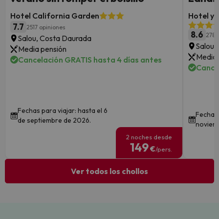
Hotel California Garden
Hotel y
7.7
2517 opiniones
8.6
278 
Salou, Costa Daurada
Salou,
Media pensión
Media 
Cancelación GRATIS hasta 4 días antes
Cance
Fechas para viajar: hasta el 6
Fechas 
de septiembre de 2026.
noviem
2 noches desde
149
€
/pers.
Ver todos los chollos