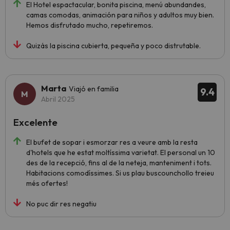
El Hotel espactacular, bonita piscina, menú abundandes,
camas comodas, animación para niños y adultos muy bien.
Hemos disfrutado mucho, repetiremos.
Quizás la piscina cubierta, pequeña y poco distrutable.
Marta
Viajó en familia
9.4
Abril 2025
Excelente
El bufet de sopar i esmorzar res a veure amb la resta
d'hotels que he estat moltíssima varietat. El personal un 10
des de la recepció, fins al de la neteja, manteniment i tots.
Habitacions comodíssimes. Si us plau buscounchollo treieu
més ofertes!
No puc dir res negatiu