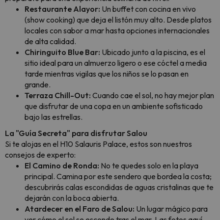
Restaurante Alayor:
Un buffet con cocina en vivo
(show cooking) que deja el listón muy alto. Desde platos
locales con sabor a mar hasta opciones internacionales
de alta calidad.
Chiringuito Blue Bar:
Ubicado junto a la piscina, es el
sitio ideal para un almuerzo ligero o ese cóctel a media
tarde mientras vigilas que los niños se lo pasan en
grande.
Terraza Chill-Out:
Cuando cae el sol, no hay mejor plan
que disfrutar de una copa en un ambiente sofisticado
bajo las estrellas.
La "Guía Secreta" para disfrutar Salou
Si te alojas en el H10 Salauris Palace, estos son nuestros
consejos de experto:
El Camino de Ronda:
No te quedes solo en la playa
principal. Camina por este sendero que bordea la costa;
descubrirás calas escondidas de aguas cristalinas que te
dejarán con la boca abierta.
Atardecer en el Faro de Salou:
Un lugar mágico para
ver cómo el sol se esconde tras el mar. Las fotos aquí