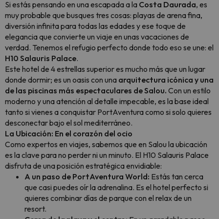
Si estás pensando en una escapada a la
Costa Daurada
, es
muy probable que busques tres cosas: playas de arena fina,
diversión infinita para todas las edades y ese toque de
elegancia que convierte un viaje en unas vacaciones de
verdad. Tenemos el refugio perfecto donde todo eso se une: el
H10 Salauris Palace
.
Este hotel de 4 estrellas superior es mucho más que un lugar
donde dormir; es un oasis con una
arquitectura icónica y una
de las piscinas más espectaculares de Salou.
Con un estilo
moderno y una atención al detalle impecable, es la base ideal
tanto si vienes a conquistar PortAventura como si solo quieres
desconectar bajo el sol mediterráneo.
La Ubicación: En el corazón del ocio
Como expertos en viajes, sabemos que en Salou la ubicación
es la clave para no perder ni un minuto. El H10 Salauris Palace
disfruta de una posición estratégica envidiable:
A un paso de PortAventura World:
Estás tan cerca
que casi puedes oír la adrenalina. Es el hotel perfecto si
quieres combinar días de parque con el relax de un
resort.