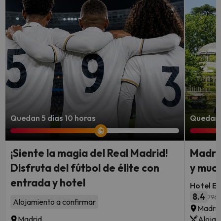
Quedan 5 días 10 horas
Quedan 3
¡Siente la magia del Real Madrid!
Madrid
Disfruta del fútbol de élite con
y muc
entrada y hotel
Hotel Ec
8.4
796 
Alojamiento a confirmar
Madri
Madrid
Alojam