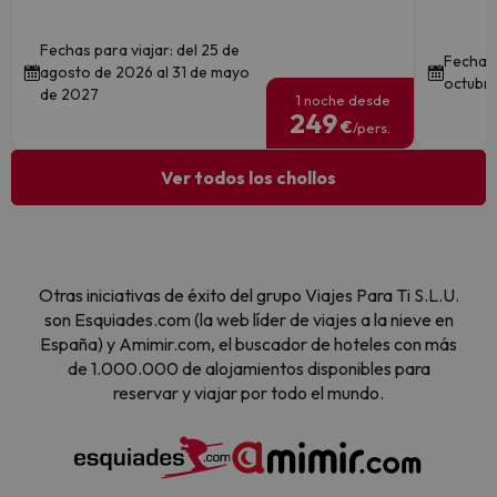
Fechas para viajar: del 25 de
Fechas 
agosto de 2026 al 31 de mayo
octubre
de 2027
1 noche desde
249
€
/pers.
Ver todos los chollos
Otras iniciativas de éxito del grupo Viajes Para Ti S.L.U.
son Esquiades.com (la web líder de viajes a la nieve en
España) y Amimir.com, el buscador de hoteles con más
de 1.000.000 de alojamientos disponibles para
reservar y viajar por todo el mundo.