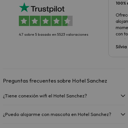
100% 
Ofrec
alojam
momen
con to
4.7 sobre 5 basado en 5523 valoraciones
precio
Silvi
Preguntas frecuentes sobre Hotel Sanchez
¿Tiene conexión wifi el Hotel Sanchez?
El Hotel Sanchez ofrece Wi-Fi gratuito en todo el hotel.
El Hotel Sanchez ofrece Wi-Fi gratuito en zonas comunes.
¿Puedo alojarme con mascota en Hotel Sanchez?
El Hotel Sanchez dispone de Wi-Fi.
En Hotel Sanchez no se admiten mascotas.