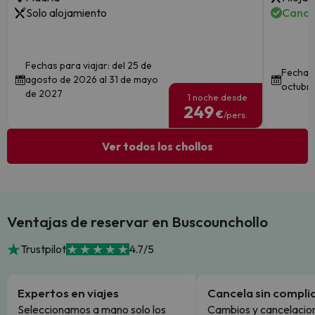
Solo alojamiento
Cance
Fechas para viajar: del 25 de
Fechas 
agosto de 2026 al 31 de mayo
octubre
de 2027
1 noche desde
249
€
/pers.
Ver todos los chollos
Ventajas de reservar en Buscounchollo
Trustpilot
4.7/5
Expertos en viajes
Cancela sin compli
Seleccionamos a mano solo los
Cambios y cancelacion