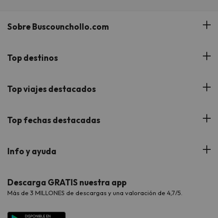
Sobre Buscounchollo.com
¿Quiénes somos?
Top destinos
Tarjeta Regalo
Hoteles Andalucía
Top viajes destacados
Buscounchollo en los medios
Hoteles Andorra
Blog
Viajes con Niños
Top fechas destacadas
Hoteles Cataluña
Web Corporativa
Viajes de Ciudad
Hoteles Portugal
Verano
Info y ayuda
Proveedores
Viajes de Novios
Hoteles Valencia
Puente de Agosto
Opiniones de nuestros clientes
Viajes con mascotas
Contáctanos
Descarga GRATIS nuestra app
Hoteles Galicia
Vacaciones en Agosto
Más de 3 MILLONES de descargas y una valoración de 4,7/5.
Viajes para grupos
Chollos con Todo Incluido
Preguntas frecuentes
Hoteles en Islas
Vacaciones en Septiembre
Chollos en la playa