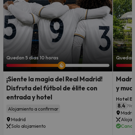
Quedan 5 días 10 horas
Quedan 3
¡Siente la magia del Real Madrid!
Madrid
Disfruta del fútbol de élite con
y muc
entrada y hotel
Hotel Ec
8.4
796 
Alojamiento a confirmar
Madri
Madrid
Alojam
Solo alojamiento
Cance