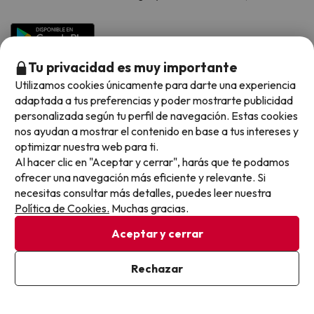
Viajes para grupos
Chollos con Todo Incluido
Preguntas frecuentes
Hoteles en Islas
Vacaciones en Septiembre
Chollos en la playa
Hoteles Salou
Vacaciones en Octubre
Chollos con Vuelo Incluido
Tu privacidad es muy importante
Vacaciones en Noviembre
Utilizamos cookies únicamente para darte una experiencia
Hoteles con toboganes
adaptada a tus preferencias y poder mostrarte publicidad
personalizada según tu perfil de navegación. Estas cookies
Selección de la Newsletter
nos ayudan a mostrar el contenido en base a tus intereses y
optimizar nuestra web para ti.
Métodos de pago disponibles
Los favoritos de nuestros clientes
Al hacer clic en "Aceptar y cerrar", harás que te podamos
ofrecer una navegación más eficiente y relevante. Si
necesitas consultar más detalles, puedes leer nuestra
Política de Cookies.
Muchas gracias.
Condiciones generales
Aceptar y cerrar
Privacidad datos
Política de cookies
Rechazar
Viajes para ti S.L.U. Copyright © Buscounchollo.com 2010 -
2026