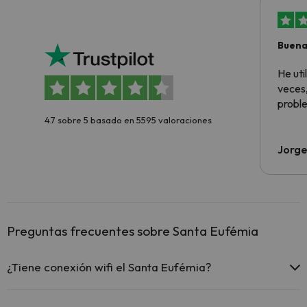
Buena
aloja
He ut
veces,
proble
4.7 sobre 5 basado en 5595 valoraciones
Jorge
Preguntas frecuentes sobre Santa Eufémia
¿Tiene conexión wifi el Santa Eufémia?
El Santa Eufémia ofrece Wi-Fi gratuito en todo el hotel.