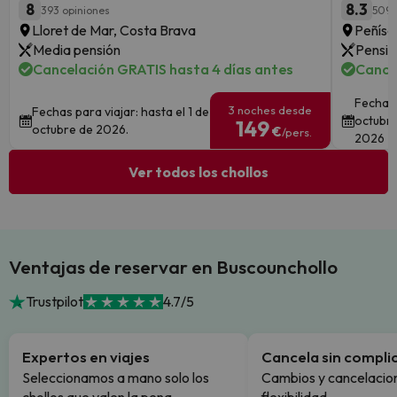
8
8.3
393 opiniones
5095
Lloret de Mar, Costa Brava
Peñísc
Media pensión
Pensió
Cancelación GRATIS hasta 4 días antes
Cance
Fechas 
3 noches desde
Fechas para viajar: hasta el 1 de
octubre
149
octubre de 2026.
€
/pers.
2026
Ver todos los chollos
Ventajas de reservar en Buscounchollo
Trustpilot
4.7/5
Expertos en viajes
Cancela sin compli
Seleccionamos a mano solo los
Cambios y cancelacion