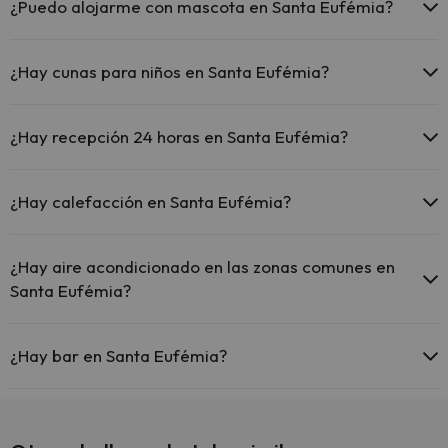
El Santa Eufémia ofrece Wi-Fi gratuito en zonas comunes.
¿Puedo alojarme con mascota en Santa Eufémia?
El Santa Eufémia dispone de Wi-Fi.
En Santa Eufémia no se admiten mascotas.
¿Hay cunas para niños en Santa Eufémia?
El Santa Eufémia dispone de cunas gratis en el hotel (solicítalo
antes de iniciar tu viaje).
¿Hay recepción 24 horas en Santa Eufémia?
Sí, Santa Eufémia tiene recepción 24 horas.
¿Hay calefacción en Santa Eufémia?
Sí, Santa Eufémia tiene calefacción en las zonas comunes.
¿Hay aire acondicionado en las zonas comunes en
Santa Eufémia?
Sí, Santa Eufémia tiene aire acondicionado en las zonas comunes.
¿Hay bar en Santa Eufémia?
Sí, Santa Eufémia tiene bar.