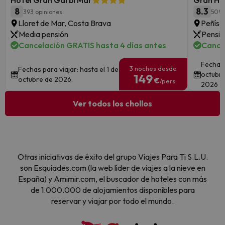
Hotel Gran Garbí Mar
Gran Hot
8
8.3
393 opiniones
5095
Lloret de Mar, Costa Brava
Peñísc
Media pensión
Pensió
Cancelación GRATIS hasta 4 días antes
Cance
Fechas 
3 noches desde
Fechas para viajar: hasta el 1 de
octubre
149
octubre de 2026.
€
/pers.
2026
Ver todos los chollos
Otras iniciativas de éxito del grupo Viajes Para Ti S.L.U.
son Esquiades.com (la web líder de viajes a la nieve en
España) y Amimir.com, el buscador de hoteles con más
de 1.000.000 de alojamientos disponibles para
reservar y viajar por todo el mundo.