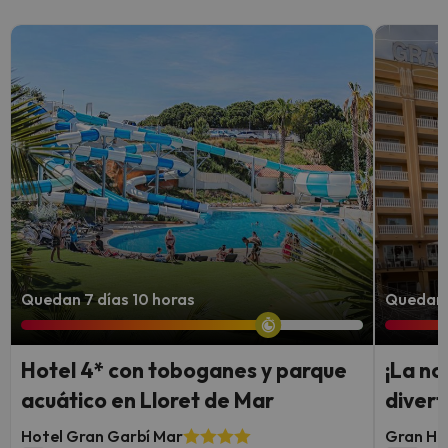
Quedan 7 días 10 horas
Quedan 
Hotel 4* con toboganes y parque
¡La no
acuático en Lloret de Mar
divert
Hotel Gran Garbí Mar
Gran Hot