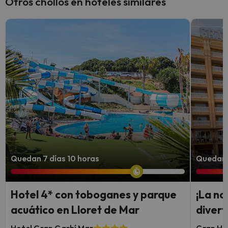
Otros chollos en hoteles similares
Quedan 7 días 10 horas
Quedan 
Hotel 4* con toboganes y parque
¡La no
acuático en Lloret de Mar
divert