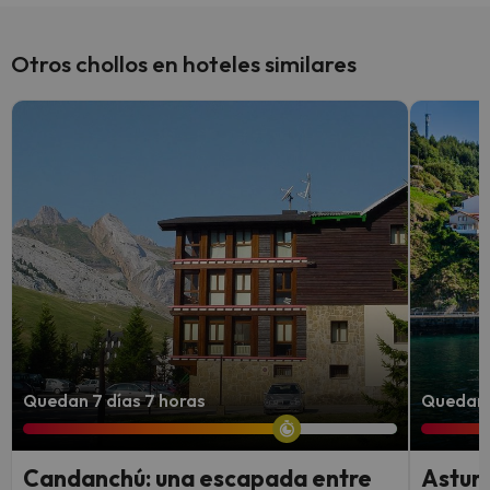
Sí, Luna Hotel Serra da Estrela tiene bar.
Otros chollos en hoteles similares
Quedan 7 días 7 horas
Quedan 
Candanchú: una escapada entre
Asturi