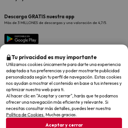
Proveedores
Viajes de Novios
Hoteles Valencia
Puente de Agosto
Opiniones de nuestros clientes
Viajes con mascotas
Contáctanos
Descarga GRATIS nuestra app
Hoteles Galicia
Vacaciones en Agosto
Más de 3 MILLONES de descargas y una valoración de 4,7/5.
Viajes para grupos
Chollos con Todo Incluido
Preguntas frecuentes
Hoteles en Islas
Vacaciones en Septiembre
Chollos en la playa
Hoteles Salou
Vacaciones en Octubre
Chollos con Vuelo Incluido
Vacaciones en Noviembre
Tu privacidad es muy importante
Hoteles con toboganes
Utilizamos cookies únicamente para darte una experiencia
adaptada a tus preferencias y poder mostrarte publicidad
Selección de la Newsletter
personalizada según tu perfil de navegación. Estas cookies
nos ayudan a mostrar el contenido en base a tus intereses y
Métodos de pago disponibles
Los favoritos de nuestros clientes
optimizar nuestra web para ti.
Al hacer clic en "Aceptar y cerrar", harás que te podamos
ofrecer una navegación más eficiente y relevante. Si
necesitas consultar más detalles, puedes leer nuestra
Política de Cookies.
Muchas gracias.
Condiciones generales
Privacidad datos
Aceptar y cerrar