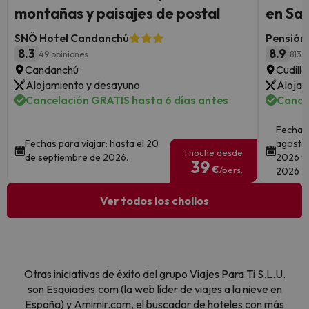
montañas y paisajes de postal
en Sa
SNÖ Hotel Candanchú
Pensión 
8.3
8.9
49 opiniones
813 
Candanchú
Cudille
Alojamiento y desayuno
Alojam
Cancelación GRATIS hasta 6 días antes
Cance
Fechas 
Fechas para viajar: hasta el 20
agosto 
1 noche desde
de septiembre de 2026.
2026 y 
39
€
/pers.
2026
Ver todos los chollos
Otras iniciativas de éxito del grupo Viajes Para Ti S.L.U.
son Esquiades.com (la web líder de viajes a la nieve en
España) y Amimir.com, el buscador de hoteles con más