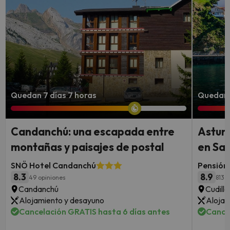
Quedan 7 días 7 horas
Quedan 
Candanchú: una escapada entre
Asturi
montañas y paisajes de postal
en Sa
SNÖ Hotel Candanchú
Pensión 
8.3
8.9
49 opiniones
813 
Candanchú
Cudille
Alojamiento y desayuno
Alojam
Cancelación GRATIS hasta 6 días antes
Cance