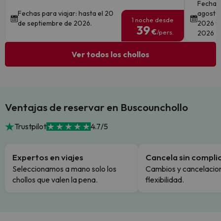
Fechas 
Fechas para viajar: hasta el 20
agosto 
1 noche desde
de septiembre de 2026.
2026 y 
39
€
/pers.
2026
Ver todos los chollos
Ventajas de reservar en Buscounchollo
Trustpilot
4.7/5
Expertos en viajes
Cancela sin compli
Seleccionamos a mano solo los
Cambios y cancelacion
chollos que valen la pena.
flexibilidad.