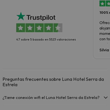
100% 
Ofrec
alojam
momen
con to
4.7 sobre 5 basado en 5523 valoraciones
precio
Silvi
Preguntas frecuentes sobre Luna Hotel Serra da
Estrela
¿Tiene conexión wifi el Luna Hotel Serra da Estrela?
El Luna Hotel Serra da Estrela ofrece Wi-Fi gratuito en todo