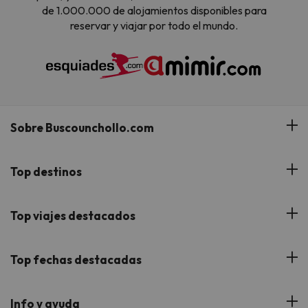
de 1.000.000 de alojamientos disponibles para
reservar y viajar por todo el mundo.
Sobre Buscounchollo.com
¿Quiénes somos?
Top destinos
Tarjeta Regalo
Hoteles Andalucía
Top viajes destacados
Buscounchollo en los medios
Hoteles Andorra
Blog
Viajes con Niños
Top fechas destacadas
Hoteles Cataluña
Web Corporativa
Viajes de Ciudad
Hoteles Portugal
Verano
Info y ayuda