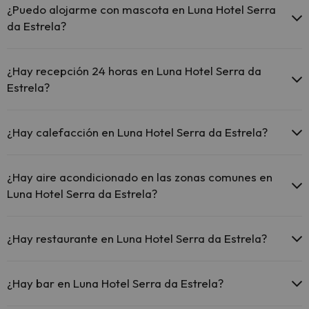
el hotel.
¿Puedo alojarme con mascota en Luna Hotel Serra
El Luna Hotel Serra da Estrela ofrece Wi-Fi gratuito en zonas
da Estrela?
comunes.
El Luna Hotel Serra da Estrela dispone de Wi-Fi.
En Luna Hotel Serra da Estrela no se admiten mascotas.
¿Hay recepción 24 horas en Luna Hotel Serra da
Estrela?
Sí, Luna Hotel Serra da Estrela tiene recepción 24 horas.
¿Hay calefacción en Luna Hotel Serra da Estrela?
Sí, Luna Hotel Serra da Estrela tiene calefacción en las zonas
comunes.
¿Hay aire acondicionado en las zonas comunes en
Luna Hotel Serra da Estrela?
Sí, Luna Hotel Serra da Estrela tiene aire acondicionado en las
zonas comunes.
¿Hay restaurante en Luna Hotel Serra da Estrela?
Sí, Luna Hotel Serra da Estrela tiene restaurante.
¿Hay bar en Luna Hotel Serra da Estrela?