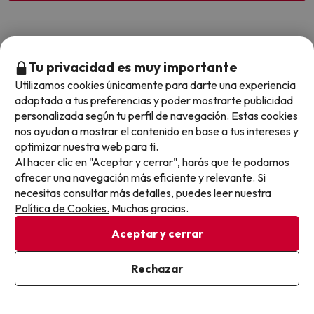
Otras iniciativas de éxito del grupo Viajes Para Ti S.L.U.
Tu privacidad es muy importante
son Esquiades.com (la web líder de viajes a la nieve en
Utilizamos cookies únicamente para darte una experiencia
España) y Amimir.com, el buscador de hoteles con más
adaptada a tus preferencias y poder mostrarte publicidad
de 1.000.000 de alojamientos disponibles para
personalizada según tu perfil de navegación. Estas cookies
reservar y viajar por todo el mundo.
nos ayudan a mostrar el contenido en base a tus intereses y
optimizar nuestra web para ti.
Al hacer clic en "Aceptar y cerrar", harás que te podamos
ofrecer una navegación más eficiente y relevante. Si
necesitas consultar más detalles, puedes leer nuestra
Política de Cookies.
Muchas gracias.
Sobre Buscounchollo.com
Aceptar y cerrar
¿Quiénes somos?
Top destinos
Rechazar
Tarjeta Regalo
Hoteles Andalucía
Top viajes destacados