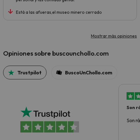
Está a las afueras,el museo minero cerrado
Mostrar más opiniones
Opiniones sobre buscounchollo.com
Trustpilot
BuscoUnChollo.com
Son rá
Son rá