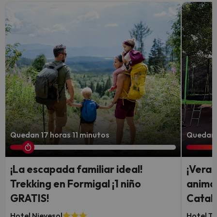
Quedan 17 horas 11 minutos
Quedan 4
¡La escapada familiar ideal!
¡Veran
Trekking en Formigal ¡1 niño
animac
GRATIS!
Catal
Hotel Nievesol
Hotel Ta