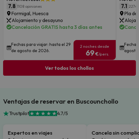
7.8
7.1
1108 opiniones
2274 
Formigal, Huesca
Pla de 
Alojamiento y desayuno
Alojam
Cancelación GRATIS hasta 3 días antes
Cance
Fechas para viajar: hasta el 29
Fechas 
2 noches desde
de agosto de 2026.
agosto
69
€
/pers.
Ver todos los chollos
Ventajas de reservar en Buscounchollo
Trustpilot
4.7/5
Expertos en viajes
Cancela sin compli