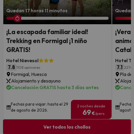
Quedan 17 horas 11 minutos
Quedan 4
¡La escapada familiar ideal!
¡Veran
Trekking en Formigal ¡1 niño
animac
GRATIS!
Catal
Hotel Nievesol
Hotel Ta
7.8
7.1
1108 opiniones
2274 
Formigal, Huesca
Pla de 
Alojamiento y desayuno
Alojam
Cancelación GRATIS hasta 3 días antes
Cance
Fechas para viajar: hasta el 29
Fechas 
2 noches desde
de agosto de 2026.
agosto
69
€
/pers.
Ver todos los chollos