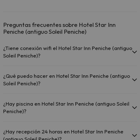
Preguntas frecuentes sobre Hotel Star Inn
Peniche (antiguo Soleil Peniche)
¿Tiene conexión wifi el Hotel Star Inn Peniche (antiguo
Soleil Peniche)?
El Hotel Star Inn Peniche (antiguo Soleil Peniche) dispone de Wi-Fi.
¿Qué puedo hacer en Hotel Star Inn Peniche (antiguo
Soleil Peniche)?
El Hotel Star Inn Peniche (antiguo Soleil Peniche) dispone de las
siguientes actividades (algunas pueden ser de pago).
¿Hay piscina en Hotel Star Inn Peniche (antiguo Soleil
Peniche)?
Masajista
Sí, Hotel Star Inn Peniche (antiguo Soleil Peniche) tiene piscina (este
servicio puede ser de pago) Aquí tienes más info sobre la piscina y
¿Hay recepción 24 horas en Hotel Star Inn Peniche
otras instalaciones.
(antiguo Soleil Peniche)?