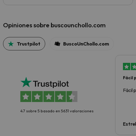
Opiniones sobre buscounchollo.com
Trustpilot
BuscoUnChollo.com
Fácil
Fácil 
4.7 sobre 5 basado en 5631 valoraciones
Estre