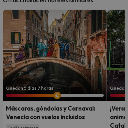
Otros chollos en hoteles similares
Quedan 5 días 7 horas
Quedan 
Máscaras, góndolas y Carnaval:
¡Veran
Venecia con vuelos incluidos
animac
Catal