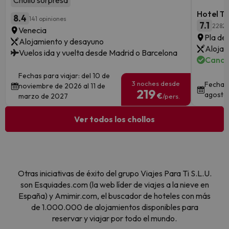
Chollo sorpresa
Hotel Ta
8.4
141 opiniones
7.1
2282 
Venecia
Pla de 
Alojamiento y desayuno
Alojam
Vuelos ida y vuelta desde Madrid o Barcelona
Cance
Fechas para viajar: del 10 de
3 noches desde
Fechas 
noviembre de 2026 al 11 de
219
agosto
€
marzo de 2027
/pers.
Ver todos los chollos
Otras iniciativas de éxito del grupo Viajes Para Ti S.L.U.
son Esquiades.com (la web líder de viajes a la nieve en
España) y Amimir.com, el buscador de hoteles con más
de 1.000.000 de alojamientos disponibles para
reservar y viajar por todo el mundo.