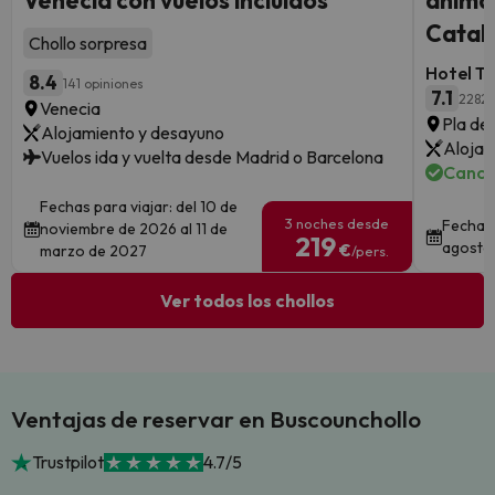
Venecia con vuelos incluidos
animac
Catal
Chollo sorpresa
Hotel Ta
8.4
141 opiniones
7.1
2282 
Venecia
Pla de 
Alojamiento y desayuno
Alojam
Vuelos ida y vuelta desde Madrid o Barcelona
Cance
Fechas para viajar: del 10 de
3 noches desde
Fechas 
noviembre de 2026 al 11 de
219
agosto
€
marzo de 2027
/pers.
Ver todos los chollos
Ventajas de reservar en Buscounchollo
Trustpilot
4.7/5