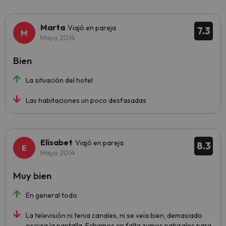
Marta
Viajó en pareja
7.3
Mayo 2014
Bien
La situación del hotel
Las habitaciones un poco desfasadas
Elisabet
Viajó en pareja
8.3
Mayo 2014
Muy bien
En general todo
La televisión ni tenia canales, ni se veía bien, demasiado
oscura la pantalla. Echamos en falta zumos naturales para