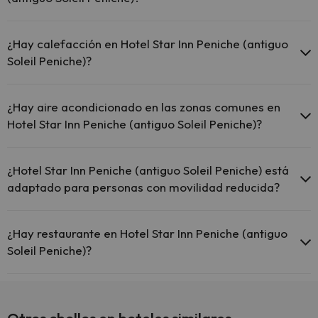
Piscina (verano)
Sí, Hotel Star Inn Peniche (antiguo Soleil Peniche) tiene recepción 24
horas.
¿Hay calefacción en Hotel Star Inn Peniche (antiguo
Soleil Peniche)?
Sí, Hotel Star Inn Peniche (antiguo Soleil Peniche) tiene calefacción
en las zonas comunes.
¿Hay aire acondicionado en las zonas comunes en
Hotel Star Inn Peniche (antiguo Soleil Peniche)?
Sí, Hotel Star Inn Peniche (antiguo Soleil Peniche) tiene aire
acondicionado en las zonas comunes.
¿Hotel Star Inn Peniche (antiguo Soleil Peniche) está
adaptado para personas con movilidad reducida?
Sí, Hotel Star Inn Peniche (antiguo Soleil Peniche) está adaptado
para personas con movilidad reducida.
¿Hay restaurante en Hotel Star Inn Peniche (antiguo
Soleil Peniche)?
Sí, Hotel Star Inn Peniche (antiguo Soleil Peniche) tiene restaurante.