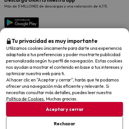
Hoteles Galicia
Vacaciones en Agosto
Más de 3 MILLONES de descargas y una valoración de 4,7/5.
Viajes para grupos
Chollos con Todo Incluido
Preguntas frecuentes
Hoteles en Islas
Vacaciones en Septiembre
Chollos en la playa
Hoteles Salou
Vacaciones en Octubre
Chollos con Vuelo Incluido
Vacaciones en Noviembre
Tu privacidad es muy importante
Hoteles con toboganes
Utilizamos cookies únicamente para darte una experiencia
adaptada a tus preferencias y poder mostrarte publicidad
Selección de la Newsletter
personalizada según tu perfil de navegación. Estas cookies
nos ayudan a mostrar el contenido en base a tus intereses y
Métodos de pago disponibles
Los favoritos de nuestros clientes
optimizar nuestra web para ti.
Al hacer clic en "Aceptar y cerrar", harás que te podamos
ofrecer una navegación más eficiente y relevante. Si
necesitas consultar más detalles, puedes leer nuestra
Política de Cookies.
Muchas gracias.
Condiciones generales
Privacidad datos
Aceptar y cerrar
Política de cookies
Rechazar
Viajes para ti S.L.U. Copyright © Buscounchollo.com 2010 -