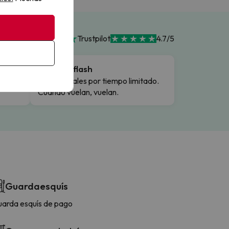
Trustpilot
4.7/5
Ofertas flash
Precios reales por tiempo limitado.
Cuando vuelan, vuelan.
Guardaesquís
arda esquís de pago