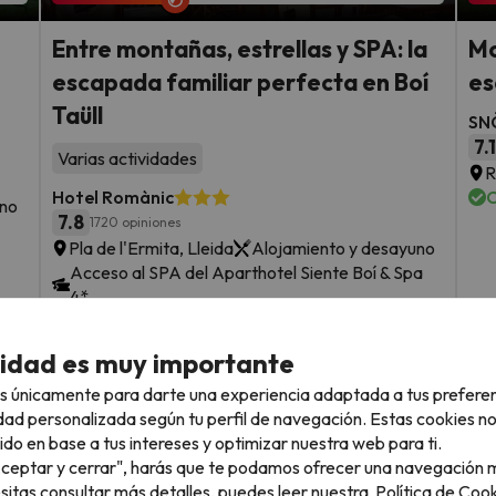
Entre montañas, estrellas y SPA: la
Mo
escapada familiar perfecta en Boí
es
Taüll
SNÖ
7.
Varias actividades
R
Hotel Romànic
C
uno
7.8
1720 opiniones
Pla de l'Ermita, Lleida
Alojamiento y desayuno
Acceso al SPA del Aparthotel Siente Boí & Spa
4*
F
Cancelación GRATIS hasta 7 días antes
s
cidad es muy importante
sde
2 noches desde
Fechas para viajar: hasta el 13 de
72
s únicamente para darte una experiencia adaptada a tus prefere
septiembre de 2026.
€
rs.
/pers.
dad personalizada según tu perfil de navegación. Estas cookies n
ido en base a tus intereses y optimizar nuestra web para ti.
Ver todos los chollos
"Aceptar y cerrar", harás que te podamos ofrecer una navegación m
esitas consultar más detalles, puedes leer nuestra
Política de Cook