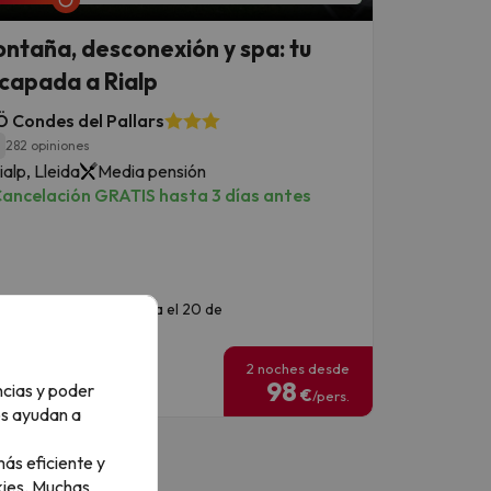
ntaña, desconexión y spa: tu
capada a Rialp
 Condes del Pallars
1
282 opiniones
ialp, Lleida
Media pensión
ancelación GRATIS hasta 3 días antes
echas para viajar: hasta el 20 de
eptiembre de 2026.
2 noches desde
98
ncias y poder
€
/pers.
os ayudan a
ás eficiente y
ies.
Muchas