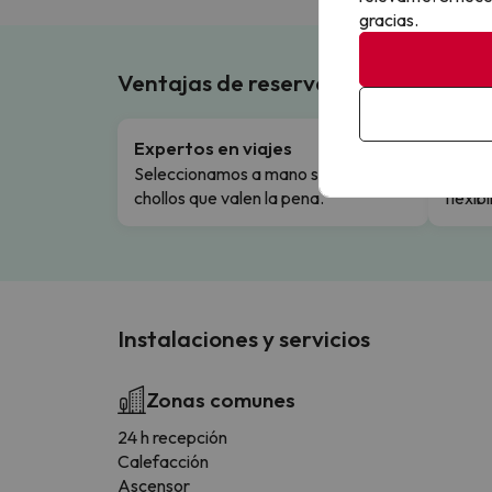
gracias.
Ventajas de reservar en Buscouncho
Expertos en viajes
Cance
Seleccionamos a mano solo los
Cambio
chollos que valen la pena.
flexibi
Instalaciones y servicios
Zonas comunes
24 h recepción
Calefacción
Ascensor