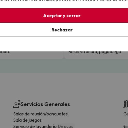
Aceptar y cerrar
llo
Rechazar
la sin complicaciones
Paga a tu ritmo
s y cancelaciones con total
Fracciona o financia tu viaje.
lidad.
Reserva ahora, paga luego.
Servicios Generales
Salas de reunión/banquetes
Gu
Sala de juegos
Servicio de lavandería
De pago