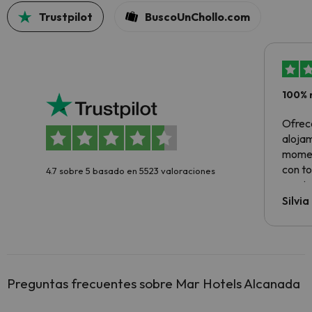
Trustpilot
BuscoUnChollo.com
100% 
Ofrec
alojam
momen
con to
4.7 sobre 5 basado en 5523 valoraciones
precio
Silvi
Preguntas frecuentes sobre Mar Hotels Alcanada