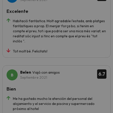
Excelente
Habitació fantàstica. Molt agradable l'estada, amb platges
fantàstiques a prop. El menjar força bo, si tenim en
compte el preu, tot i que podria ser una mica més variat; en
realitat sóc injust si tinc en compte que el preu és "tot
inclòs ".
Tot molt bé. Felicitats!
Belen
Viajó con amigos
6.7
Septiembre 2021
Bien
Me ha gustado mucho la atención del personal del
alojamiento y el servicio de piscina y supermercado
próximo al hotel