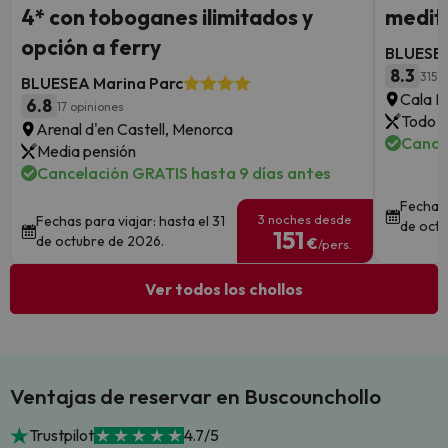
4* con toboganes ilimitados y
medite
opción a ferry
BLUESEA
8.3
315 
BLUESEA Marina Parc
Cala Mi
6.8
17 opiniones
Todo i
Arenal d'en Castell, Menorca
Cance
Media pensión
Cancelación GRATIS hasta 9 días antes
Fechas 
3 noches desde
Fechas para viajar: hasta el 31
de octu
151
de octubre de 2026.
€
/pers.
Ver todos los chollos
Ventajas de reservar en Buscounchollo
Trustpilot
4.7/5