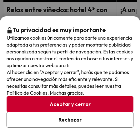
Relax entre viñedos: hotel 4* con
¡A un 
spa en la Ribera del Duero
con pi
Tu privacidad es muy importante
AZZ Peñafiel Las Claras Hotel & Spa
AZZ Vale
9
7.7
Utilizamos cookies únicamente para darte una experiencia
81 opiniones
109 o
adaptada a tus preferencias y poder mostrarte publicidad
Peñafiel, Valladolid
Patern
personalizada según tu perfil de navegación. Estas cookies
Alojamiento y desayuno
Alojam
nos ayudan a mostrar el contenido en base a tus intereses y
Cancelación GRATIS hasta 3 días antes
Cance
optimizar nuestra web para ti.
Al hacer clic en "Aceptar y cerrar", harás que te podamos
Fechas para viajar: hasta el 30
Fechas 
ofrecer una navegación más eficiente y relevante. Si
1 noche desde
de octubre de 2026.
de sept
necesitas consultar más detalles, puedes leer nuestra
49
€
/pers.
Política de Cookies.
Muchas gracias.
Ver todos los chollos
Aceptar y cerrar
Rechazar
Otras iniciativas de éxito del grupo Viajes Para Ti S.L.U.