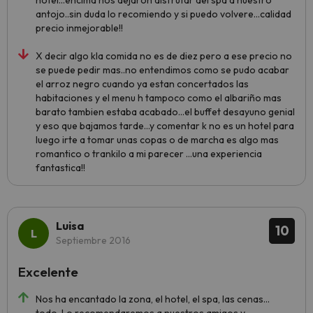
hotel...encima nos dejaron disfrutar del spa a nuestro
antojo..sin duda lo recomiendo y si puedo volvere...calidad
precio inmejorable!!
X decir algo kla comida no es de diez pero a ese precio no
se puede pedir mas..no entendimos como se pudo acabar
el arroz negro cuando ya estan concertados las
habitaciones y el menu h tampoco como el albariño mas
barato tambien estaba acabado...el buffet desayuno genial
y eso que bajamos tarde...y comentar k no es un hotel para
luego irte a tomar unas copas o de marcha es algo mas
romantico o trankilo a mi parecer ...una experiencia
fantastica!!
Luisa
10
Septiembre 2016
Excelente
Nos ha encantado la zona, el hotel, el spa, las cenas...