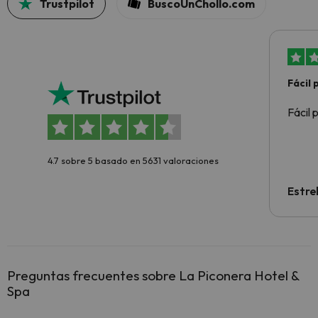
Trustpilot
BuscoUnChollo.com
Fácil
Fácil 
4.7 sobre 5 basado en 5631 valoraciones
Estre
Preguntas frecuentes sobre La Piconera Hotel &
Spa