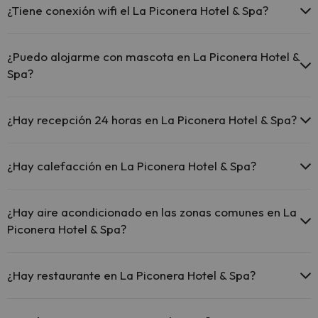
¿Tiene conexión wifi el La Piconera Hotel & Spa?
El La Piconera Hotel & Spa ofrece Wi-Fi gratuito en todo el
hotel.
¿Puedo alojarme con mascota en La Piconera Hotel &
El La Piconera Hotel & Spa ofrece Wi-Fi gratuito en zonas
Spa?
comunes.
El La Piconera Hotel & Spa dispone de Wi-Fi.
En La Piconera Hotel & Spa no se admiten mascotas.
¿Hay recepción 24 horas en La Piconera Hotel & Spa?
Sí, La Piconera Hotel & Spa tiene recepción 24 horas.
¿Hay calefacción en La Piconera Hotel & Spa?
Sí, La Piconera Hotel & Spa tiene calefacción en las zonas comunes.
¿Hay aire acondicionado en las zonas comunes en La
Piconera Hotel & Spa?
Sí, La Piconera Hotel & Spa tiene aire acondicionado en las zonas
comunes.
¿Hay restaurante en La Piconera Hotel & Spa?
Sí, La Piconera Hotel & Spa tiene restaurante.