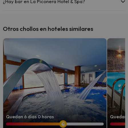
¿Hay bar en La Piconera Hotel & Spa?
Sí, La Piconera Hotel & Spa tiene bar.
Otros chollos en hoteles similares
Quedan 6 días 0 horas
Quedan 5