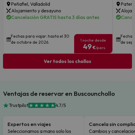
Peñafiel, Valladolid
Patern
Alojamiento y desayuno
Alojam
Cancelación GRATIS hasta 3 días antes
Cance
Fechas para viajar: hasta el 30
Fechas 
1 noche desde
de octubre de 2026.
de sept
49
€
/pers.
Ver todos los chollos
Ventajas de reservar en Buscounchollo
Trustpilot
4.7/5
Expertos en viajes
Cancela sin compli
Seleccionamos a mano solo los
Cambios y cancelacion