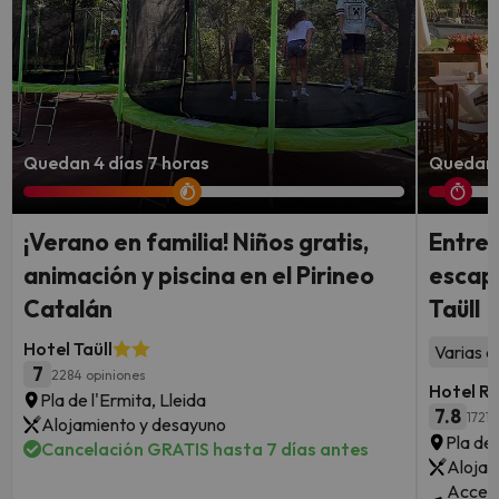
Quedan 4 días 7 horas
Quedan 
¡Verano en familia! Niños gratis,
Entre 
animación y piscina en el Pirineo
escapa
Catalán
Taüll
Hotel Taüll
Varias a
7
2284 opiniones
Hotel R
Pla de l'Ermita, Lleida
7.8
1721 
Alojamiento y desayuno
Pla de 
Cancelación GRATIS hasta 7 días antes
Alojam
Acceso