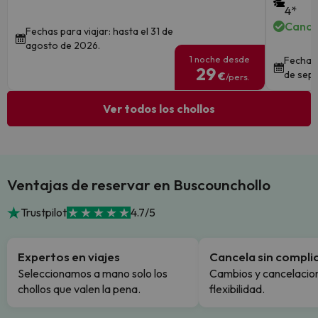
4*
Cance
Fechas para viajar: hasta el 31 de
agosto de 2026.
1 noche desde
Fechas 
29
de sept
€
/pers.
Ver todos los chollos
Ventajas de reservar en Buscounchollo
Trustpilot
4.7/5
Expertos en viajes
Cancela sin compli
Seleccionamos a mano solo los
Cambios y cancelacion
chollos que valen la pena.
flexibilidad.