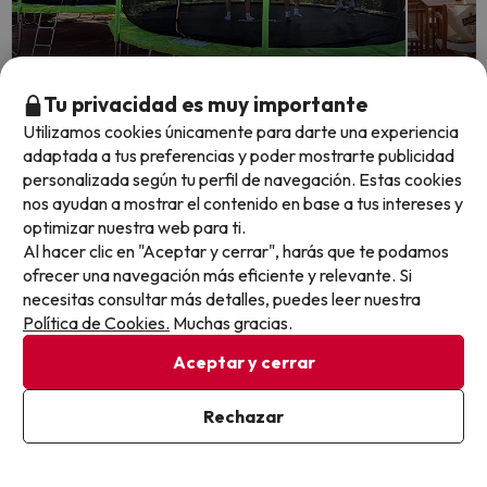
Quedan 4 días 7 horas
Quedan 
Tu privacidad es muy importante
Utilizamos cookies únicamente para darte una experiencia
¡Verano en familia! Niños gratis,
adaptada a tus preferencias y poder mostrarte publicidad
Entre 
personalizada según tu perfil de navegación. Estas cookies
animación y piscina en el Pirineo
escapa
nos ayudan a mostrar el contenido en base a tus intereses y
Catalán
Taüll
optimizar nuestra web para ti.
Al hacer clic en "Aceptar y cerrar", harás que te podamos
Hotel Taüll
Varias a
ofrecer una navegación más eficiente y relevante. Si
7
2284 opiniones
necesitas consultar más detalles, puedes leer nuestra
Hotel R
Pla de l'Ermita, Lleida
Política de Cookies.
Muchas gracias.
7.8
1721 
Alojamiento y desayuno
Pla de 
Cancelación GRATIS hasta 7 días antes
Aceptar y cerrar
Alojam
Acceso
Rechazar
4*
Cance
Fechas para viajar: hasta el 31 de
agosto de 2026.