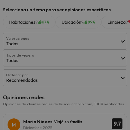
Selecciona un tema para ver opiniones específicas
Habitaciones
Ubicación
Limpieza
9
9
9
67%
89%
Valoraciones
Todos
Tipos de viajero
Todos
Ordenar por:
Recomendadas
Opiniones reales
Opiniones de clientes reales de Buscounchollo.com, 100% verificadas.
Maria Nieves
Viajó en familia
9.7
Diciembre 2025