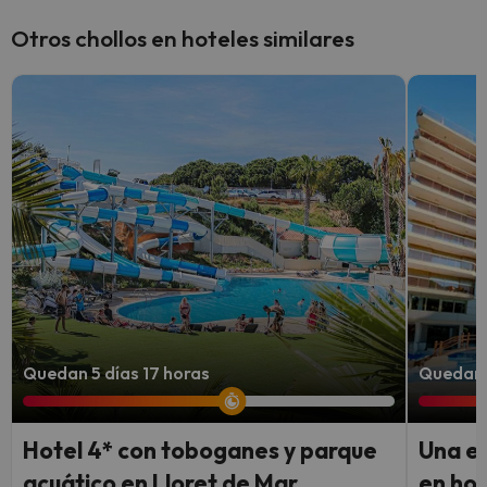
Otros chollos en hoteles similares
Quedan 5 días 17 horas
Quedan 4
Hotel 4* con toboganes y parque
Una e
acuático en Lloret de Mar
en hot