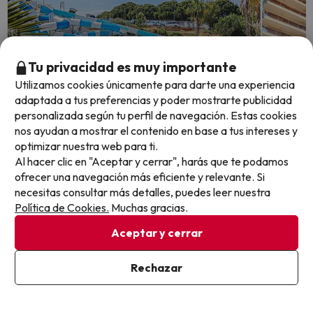
Tu privacidad es muy importante
Utilizamos cookies únicamente para darte una experiencia
adaptada a tus preferencias y poder mostrarte publicidad
personalizada según tu perfil de navegación. Estas cookies
nos ayudan a mostrar el contenido en base a tus intereses y
Quedan 5 días 17 horas
Quedan 4
optimizar nuestra web para ti.
Al hacer clic en "Aceptar y cerrar", harás que te podamos
ofrecer una navegación más eficiente y relevante. Si
Hotel 4* con toboganes y parque
Una e
necesitas consultar más detalles, puedes leer nuestra
acuático en Lloret de Mar
Política de Cookies.
Muchas gracias.
en hot
Aceptar y cerrar
Hotel Gran Garbí Mar
Hotel Be
8.1
8.6
394 opiniones
4189
Lloret de Mar, Costa Brava
Blanes
Rechazar
Media pensión
Alojam
Cancelación GRATIS hasta 4 días antes
Cance