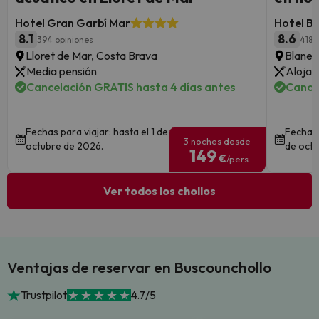
Hotel Gran Garbí Mar
Hotel Be
8.1
8.6
394 opiniones
4189
Lloret de Mar, Costa Brava
Blanes
Media pensión
Alojam
Cancelación GRATIS hasta 4 días antes
Cance
Fechas para viajar: hasta el 1 de
Fechas 
3 noches desde
octubre de 2026.
de octu
149
€
/pers.
Ver todos los chollos
Ventajas de reservar en Buscounchollo
Trustpilot
4.7/5