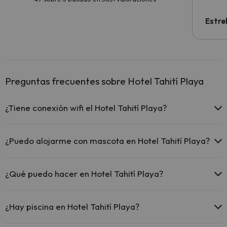
Estre
Preguntas frecuentes sobre Hotel Tahití Playa
¿Tiene conexión wifi el Hotel Tahití Playa?
El Hotel Tahití Playa ofrece Wi-Fi gratuito en todo el hotel.
El Hotel Tahití Playa ofrece Wi-Fi gratuito en zonas comunes.
¿Puedo alojarme con mascota en Hotel Tahití Playa?
El Hotel Tahití Playa dispone de Wi-Fi.
En Hotel Tahití Playa no se admiten mascotas.
¿Qué puedo hacer en Hotel Tahití Playa?
El Hotel Tahití Playa dispone de las siguientes actividades (algunas
pueden ser de pago).
¿Hay piscina en Hotel Tahití Playa?
Masajista