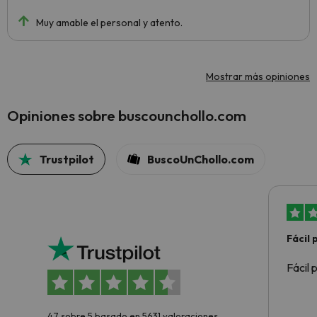
Muy amable el personal y atento.
Mostrar más opiniones
Opiniones sobre buscounchollo.com
Trustpilot
BuscoUnChollo.com
Fácil
Fácil 
4.7 sobre 5 basado en 5631 valoraciones