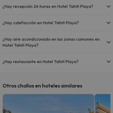
Sí, Hotel Tahití Playa tiene piscina (este servicio puede ser de pago)
Aquí tienes más info sobre la piscina y otras instalaciones.
¿Hay recepción 24 horas en Hotel Tahití Playa?
Piscina al aire libre (temporada de verano)
Sí, Hotel Tahití Playa tiene recepción 24 horas.
¿Hay calefacción en Hotel Tahití Playa?
Sí, Hotel Tahití Playa tiene calefacción en las zonas comunes.
¿Hay aire acondicionado en las zonas comunes en
Hotel Tahití Playa?
Sí, Hotel Tahití Playa tiene aire acondicionado en las zonas
comunes.
¿Hay restaurante en Hotel Tahití Playa?
Sí, Hotel Tahití Playa tiene restaurante.
Otros chollos en hoteles similares