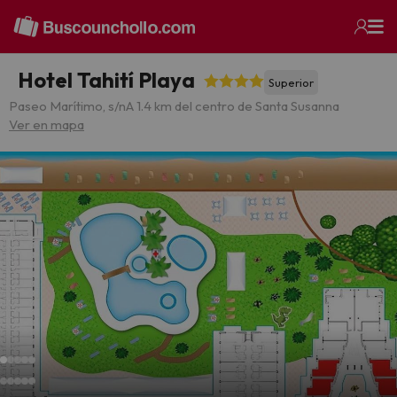
Hotel Tahití Playa
Superior
Paseo Marítimo, s/n
A 1.4 km del centro de Santa Susanna
Ver en mapa