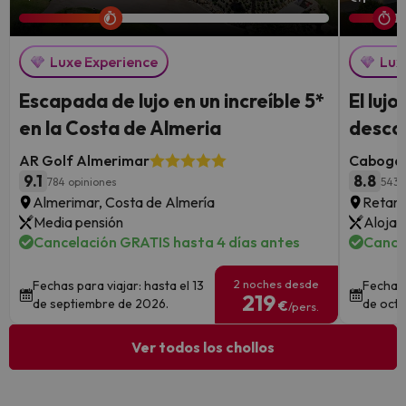
Luxe Experience
Lux
Escapada de lujo en un increíble 5*
El luj
en la Costa de Almeria
descon
AR Golf Almerimar
Cabogat
9.1
8.8
784 opiniones
543 
Almerimar, Costa de Almería
Retama
Media pensión
Alojam
Cancelación GRATIS hasta 4 días antes
Cance
2 noches desde
Fechas para viajar: hasta el 13
Fechas 
219
de septiembre de 2026.
de octu
€
/pers.
Ver todos los chollos