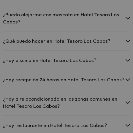
El Hotel Tesoro Los Cabos ofrece Wi-Fi gratuito en todo el
hotel.
¿Puedo alojarme con mascota en Hotel Tesoro Los
El Hotel Tesoro Los Cabos ofrece Wi-Fi gratuito en zonas
Cabos?
comunes.
El Hotel Tesoro Los Cabos dispone de Wi-Fi.
En Hotel Tesoro Los Cabos no se admiten mascotas.
¿Qué puedo hacer en Hotel Tesoro Los Cabos?
El Hotel Tesoro Los Cabos dispone de las siguientes actividades
(algunas pueden ser de pago).
¿Hay piscina en Hotel Tesoro Los Cabos?
Masajista
Sí, Hotel Tesoro Los Cabos tiene piscina (este servicio puede ser de
pago) Aquí tienes más info sobre la piscina y otras instalaciones.
¿Hay recepción 24 horas en Hotel Tesoro Los Cabos?
Piscina al aire libre (temporada de verano)
Sí, Hotel Tesoro Los Cabos tiene recepción 24 horas.
Piscina al aire libre (toda la temporada)
¿Hay aire acondicionado en las zonas comunes en
Hotel Tesoro Los Cabos?
Sí, Hotel Tesoro Los Cabos tiene aire acondicionado en las zonas
comunes.
¿Hay restaurante en Hotel Tesoro Los Cabos?