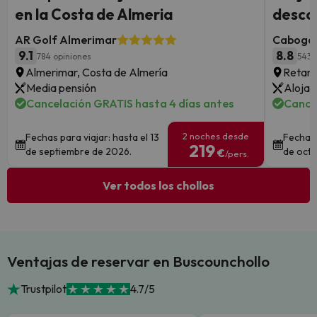
en la Costa de Almeria
descon
AR Golf Almerimar
Cabogat
9.1
8.8
784 opiniones
543 
Almerimar, Costa de Almería
Retama
Media pensión
Alojam
Cancelación GRATIS hasta 4 días antes
Cance
2 noches desde
Fechas para viajar: hasta el 13
Fechas 
219
de septiembre de 2026.
de octu
€
/pers.
Ver todos los chollos
Ventajas de reservar en Buscounchollo
Trustpilot
4.7/5