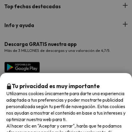
Blog
Viajes con Niños
Top fechas destacadas
Hoteles Cataluña
Web Corporativa
Viajes de Ciudad
Hoteles Portugal
Verano
Info y ayuda
Proveedores
Viajes de Novios
Hoteles Valencia
Puente de Agosto
Opiniones de nuestros clientes
Viajes con mascotas
Contáctanos
Descarga GRATIS nuestra app
Hoteles Galicia
Vacaciones en Agosto
Más de 3 MILLONES de descargas y una valoración de 4,7/5.
Viajes para grupos
Chollos con Todo Incluido
Preguntas frecuentes
Hoteles en Islas
Vacaciones en Septiembre
Chollos en la playa
Hoteles Salou
Vacaciones en Octubre
Chollos con Vuelo Incluido
Vacaciones en Noviembre
Tu privacidad es muy importante
Hoteles con toboganes
Utilizamos cookies únicamente para darte una experiencia
adaptada a tus preferencias y poder mostrarte publicidad
Selección de la Newsletter
personalizada según tu perfil de navegación. Estas cookies
nos ayudan a mostrar el contenido en base a tus intereses y
Métodos de pago disponibles
Los favoritos de nuestros clientes
optimizar nuestra web para ti.
Al hacer clic en "Aceptar y cerrar", harás que te podamos