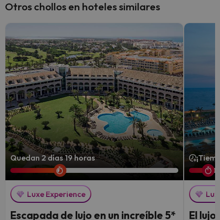
Otros chollos en hoteles similares
Quedan 2 días 19 horas
¡Tiemp
Luxe Experience
Lux
Escapada de lujo en un increíble 5*
El luj