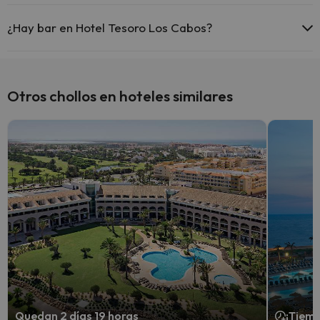
Sí, Hotel Tesoro Los Cabos tiene restaurante.
¿Hay bar en Hotel Tesoro Los Cabos?
Sí, Hotel Tesoro Los Cabos tiene bar.
Otros chollos en hoteles similares
Quedan 2 días 19 horas
¡Tiemp