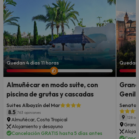
Quedan 4 días 11 horas
Quedan 
Almuñécar en modo suite, con
Granad
piscina de grutas y cascadas
Genil 
Suites Albayzín del Mar
Senator 
8.5
763 opiniones
9
128 op
Almuñécar, Costa Tropical
Grana
Alojamiento y desayuno
Alojam
Cancelación GRATIS hasta 5 días antes
Cance