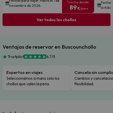
Fechas para viajar: hasta el 1 de
1 noche desde
Fechas 
noviembre de 2026.
89
octubre
€
/pers.
Ver todos los chollos
Ventajas de reservar en Buscounchollo
Trustpilot
4.7/5
Expertos en viajes
Cancela sin compli
Seleccionamos a mano solo los
Cambios y cancelacion
chollos que valen la pena.
flexibilidad.