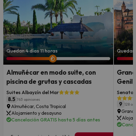
Quedan 4 días 11 horas
Quedan 
Almuñécar en modo suite, con
Granad
piscina de grutas y cascadas
Genil 
Suites Albayzín del Mar
Senator 
8.5
763 opiniones
9
128 op
Almuñécar, Costa Tropical
Grana
Alojamiento y desayuno
Alojam
Cancelación GRATIS hasta 5 días antes
Cance