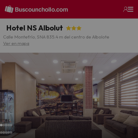
Hotel NS Albolut
Calle Montefrío, SN
A 835.4 m del centro de Albolote
Ver en mapa