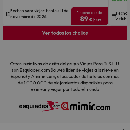
Fechas para viajar: hasta el 1 de
1 noche desde
Fechas 
noviembre de 2026.
89
octubre
€
/pers.
Ver todos los chollos
Otras iniciativas de éxito del grupo Viajes Para Ti S.L.U.
son Esquiades.com (la web líder de viajes a la nieve en
España) y Amimir.com, el buscador de hoteles con más
de 1.000.000 de alojamientos disponibles para
reservar y viajar por todo el mundo.