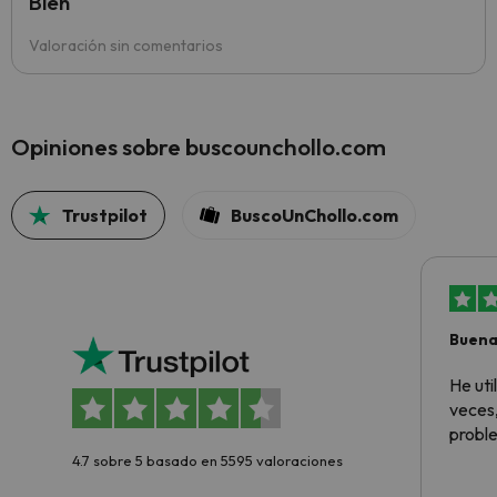
Bien
Valoración sin comentarios
Opiniones sobre buscounchollo.com
Trustpilot
BuscoUnChollo.com
Buena
aloja
He ut
veces,
proble
4.7 sobre 5 basado en 5595 valoraciones