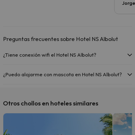
Jorge
Preguntas frecuentes sobre Hotel NS Albolut
¿Tiene conexión wifi el Hotel NS Albolut?
El Hotel NS Albolut ofrece Wi-Fi gratuito en todo el hotel.
¿Puedo alojarme con mascota en Hotel NS Albolut?
En Hotel NS Albolut no se admiten mascotas.
Otros chollos en hoteles similares