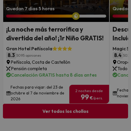
Quedan 7 días 5 horas
Quedan 6
¡La noche más terrorífica y
Descu
divertida del año! ¡1r Niño GRATIS!
Inclui
Gran Hotel Peñíscola
Magic S
8.3
8.4
5095 opiniones
503 
Peñíscola, Costa de Castellón
Oropes
Pensión completa
Todo i
Cancelación GRATIS hasta 8 días antes
Cance
Fechas para viajar: del 23 de
Fechas 
2 noches desde
octubre al 7 de noviembre de
99
noviem
€
/pers.
2026
Ver todos los chollos