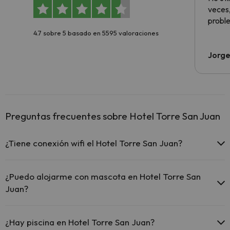
veces,
proble
4.7 sobre 5 basado en 5595 valoraciones
Jorge
Preguntas frecuentes sobre Hotel Torre San Juan
¿Tiene conexión wifi el Hotel Torre San Juan?
El Hotel Torre San Juan ofrece Wi-Fi gratuito en todo el
hotel.
¿Puedo alojarme con mascota en Hotel Torre San
El Hotel Torre San Juan ofrece Wi-Fi gratuito en zonas
Juan?
comunes.
El Hotel Torre San Juan dispone de Wi-Fi.
En Hotel Torre San Juan no se admiten mascotas.
¿Hay piscina en Hotel Torre San Juan?