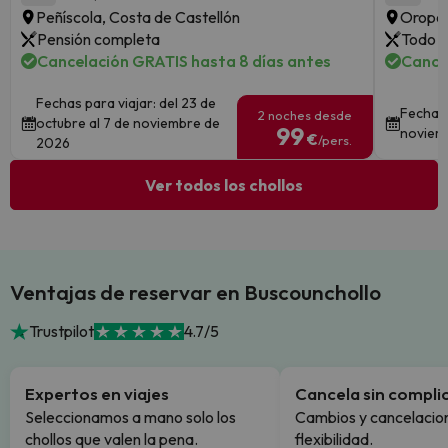
Peñíscola, Costa de Castellón
Oropes
Pensión completa
Todo i
Cancelación GRATIS hasta 8 días antes
Cance
Fechas para viajar: del 23 de
Fechas 
2 noches desde
octubre al 7 de noviembre de
99
noviem
€
/pers.
2026
Ver todos los chollos
Ventajas de reservar en Buscounchollo
Trustpilot
4.7/5
Expertos en viajes
Cancela sin compli
Seleccionamos a mano solo los
Cambios y cancelacion
chollos que valen la pena.
flexibilidad.