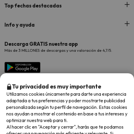
Blog
Viajes con Niños
Top fechas destacadas
Hoteles Cataluña
Web Corporativa
Viajes de Ciudad
Hoteles Portugal
Verano
Info y ayuda
Proveedores
Viajes de Novios
Hoteles Valencia
Puente de Agosto
Opiniones de nuestros clientes
Viajes con mascotas
Contáctanos
Descarga GRATIS nuestra app
Hoteles Galicia
Vacaciones en Agosto
Más de 3 MILLONES de descargas y una valoración de 4,7/5.
Viajes para grupos
Chollos con Todo Incluido
Preguntas frecuentes
Hoteles en Islas
Vacaciones en Septiembre
Chollos en la playa
Hoteles Salou
Vacaciones en Octubre
Chollos con Vuelo Incluido
Vacaciones en Noviembre
Tu privacidad es muy importante
Hoteles con toboganes
Utilizamos cookies únicamente para darte una experiencia
adaptada a tus preferencias y poder mostrarte publicidad
Selección de la Newsletter
personalizada según tu perfil de navegación. Estas cookies
nos ayudan a mostrar el contenido en base a tus intereses y
Métodos de pago disponibles
Los favoritos de nuestros clientes
optimizar nuestra web para ti.
Al hacer clic en "Aceptar y cerrar", harás que te podamos
ofrecer una navegación más eficiente y relevante. Si