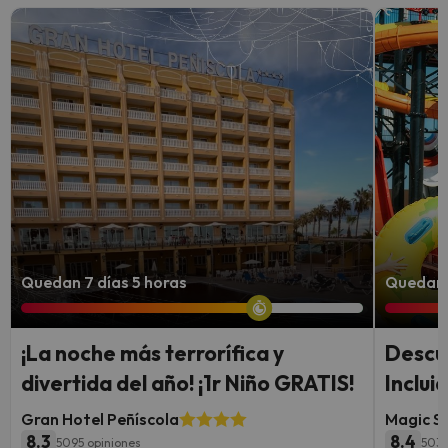
Quedan 7 días 5 horas
Quedan 6
¡La noche más terrorífica y
Descu
divertida del año! ¡1r Niño GRATIS!
Inclui
Gran Hotel Peñíscola
Magic S
8.3
8.4
5095 opiniones
503 