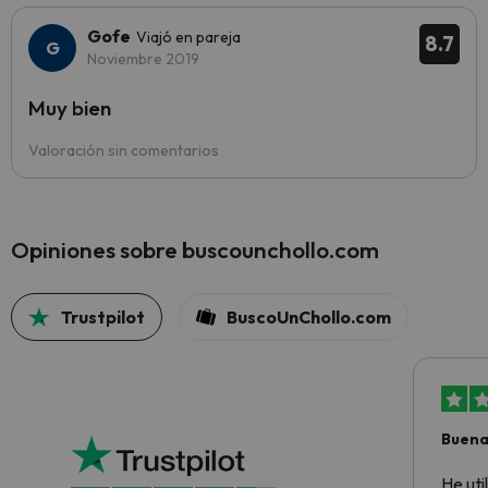
Gofe
Viajó en pareja
8.7
Noviembre 2019
Muy bien
Valoración sin comentarios
Opiniones sobre buscounchollo.com
Trustpilot
BuscoUnChollo.com
Buena
aloja
He ut