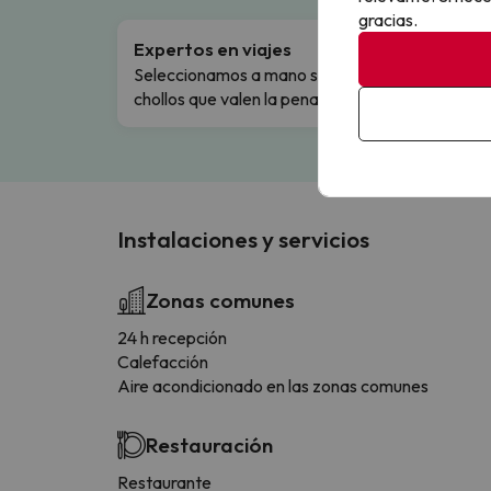
gracias.
Expertos en viajes
Cance
Seleccionamos a mano solo los
Cambio
chollos que valen la pena.
flexibi
Instalaciones y servicios
Zonas comunes
24 h recepción
Calefacción
Aire acondicionado en las zonas comunes
Restauración
Restaurante