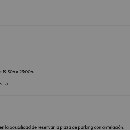
e 19:30h a 23:00h.
! :-)
n la posibilidad de reservar la plaza de parking con antelación.