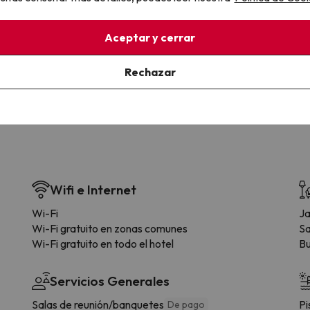
la sin complicaciones
Paga a tu ritmo
Aceptar y cerrar
s y cancelaciones con total
Fracciona o financia tu viaje.
lidad.
Reserva ahora, paga luego.
Rechazar
Wifi e Internet
Wi-Fi
Ja
Wi-Fi gratuito en zonas comunes
Sa
Wi-Fi gratuito en todo el hotel
Bu
Servicios Generales
Salas de reunión/banquetes
Pi
De pago