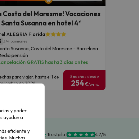
a Costa del Maresme! Vacaciones
 Santa Susanna en hotel 4*
el ALEGRIA Florida
3
374 opiniones
anta Susanna, Costa del Maresme - Barcelona
edia pensión
ancelación GRATIS hasta 3 días antes
3 noches desde
echas para viajar: hasta el 1 de
254
oviembre de 2026.
€
/pers.
ncias y poder
os ayudan a
ás eficiente y
Trustpilot
4.7/5
ies.
Muchas