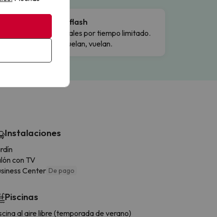
Ofertas flash
Precios reales por tiempo limitado.
Cuando vuelan, vuelan.
Instalaciones
rdín
lón con TV
siness Center
De pago
Piscinas
scina al aire libre (temporada de verano)