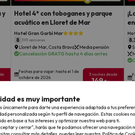
 y
Hotel 4* con toboganes y parque
¡L
acuático en Lloret de Mar
en
Hotel Gran Garbí Mar
Hot
8
8.
393 opiniones
Lloret de Mar, Costa Brava
Media pensión
S
Cancelación GRATIS hasta 4 días antes
M
C
Fechas para viajar: hasta el 1 de
sde
3 noches desde
F
octubre de 2026.
149
n
€
rs.
/pers.
Ver todos los chollos
cidad es muy importante
s únicamente para darte una experiencia adaptada a tus prefere
dad personalizada según tu perfil de navegación. Estas cookies n
ido en base a tus intereses y optimizar nuestra web para ti.
"Aceptar y cerrar", harás que te podamos ofrecer una navegación m
llo
esitas consultar más detalles, puedes leer nuestra
Política de Cook