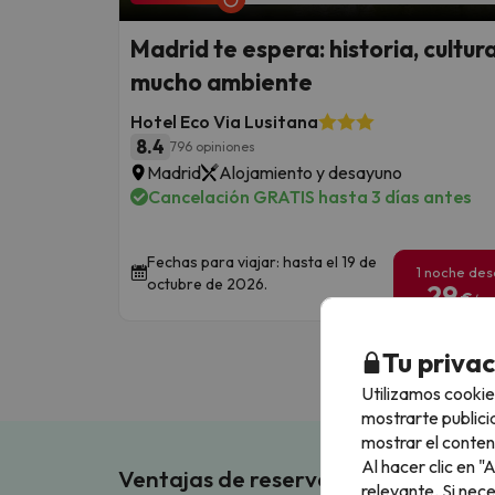
Madrid te espera: historia, cultura
mucho ambiente
Hotel Eco Via Lusitana
8.4
796 opiniones
Madrid
Alojamiento y desayuno
Cancelación GRATIS hasta 3 días antes
Fechas para viajar: hasta el 19 de
1 noche de
octubre de 2026.
29
€
/pe
Tu priva
Utilizamos cookie
mostrarte publici
mostrar el conten
Al hacer clic en 
Ventajas de reservar en Buscouncho
relevante. Si nec