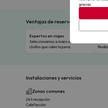
gracias.
Ventajas de reservar en Buscouncho
Expertos en viajes
Cance
Seleccionamos a mano solo los
Cambio
chollos que valen la pena.
flexibi
Instalaciones y servicios
Zonas comunes
24 h recepción
Calefacción