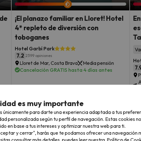
 de
¡El planazo familiar en Lloret! Hotel
En
4* repleto de diversión con
es
toboganes
Ta
Hotel Garbí Park
Va
7.2
2399 opiniones
Ho
Lloret de Mar, Costa Brava
Media pensión
7.
Cancelación GRATIS hasta 4 días antes
P
A
4
C
Fechas para viajar: hasta el 1 de
cidad es muy importante
octubre de 2026.
sde
4 noches desde
F
s únicamente para darte una experiencia adaptada a tus prefere
216
s
€
rs.
/pers.
dad personalizada según tu perfil de navegación. Estas cookies n
ido en base a tus intereses y optimizar nuestra web para ti.
Ver todos los chollos
"Aceptar y cerrar", harás que te podamos ofrecer una navegación m
esitas consultar más detalles, puedes leer nuestra
Política de Cook