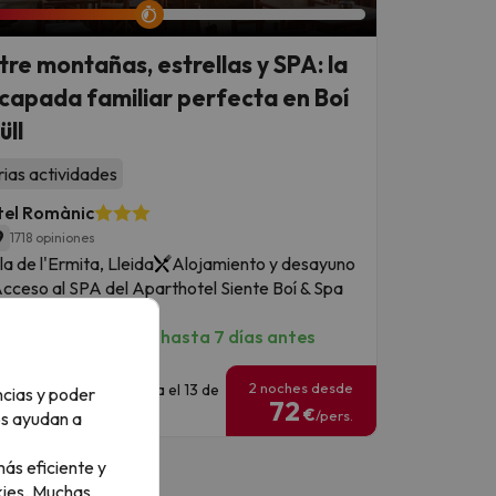
tre montañas, estrellas y SPA: la
capada familiar perfecta en Boí
üll
rias actividades
tel Romànic
9
1718 opiniones
la de l'Ermita, Lleida
Alojamiento y desayuno
cceso al SPA del Aparthotel Siente Boí & Spa
*
ancelación GRATIS hasta 7 días antes
2 noches desde
echas para viajar: hasta el 13 de
ncias y poder
72
eptiembre de 2026.
€
/pers.
os ayudan a
ás eficiente y
ies.
Muchas