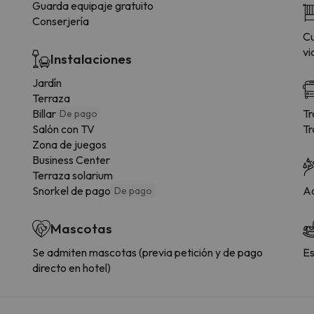
Guarda equipaje gratuito
Conserjería
Cu
vi
Instalaciones
Jardín
Terraza
Billar
Tr
De pago
Salón con TV
Tr
Zona de juegos
Business Center
Terraza solarium
Snorkel de pago
Ac
De pago
Mascotas
Se admiten mascotas (previa petición y de pago
Es
directo en hotel)