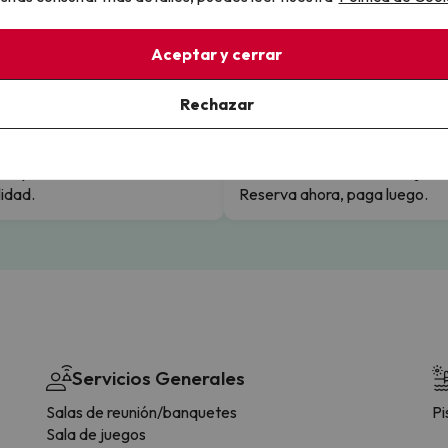
Aceptar y cerrar
llo
Rechazar
la sin complicaciones
Paga a tu ritmo
s y cancelaciones con total
Fracciona o financia tu viaje.
lidad.
Reserva ahora, paga luego.
Servicios Generales
Salas de reunión/banquetes
Pi
Sala de juegos