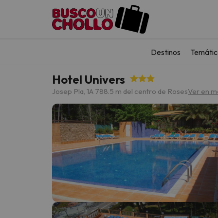
Destinos
Temátic
Hotel Univers
Josep Pla, 1
A 788.5 m del centro de Roses
Ver en m