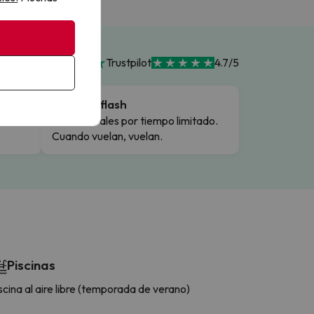
Trustpilot
4.7/5
Ofertas flash
Precios reales por tiempo limitado.
Cuando vuelan, vuelan.
Piscinas
scina al aire libre (temporada de verano)