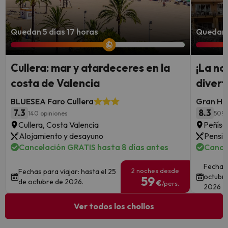
Quedan 5 días 17 horas
Quedan 5
Cullera: mar y atardeceres en la
¡La no
costa de Valencia
divert
BLUESEA Faro Cullera
Gran Hot
7.3
8.3
140 opiniones
5095
Cullera, Costa Valencia
Peñísc
Alojamiento y desayuno
Pensió
Cancelación GRATIS hasta 8 días antes
Cance
Fechas 
2 noches desde
Fechas para viajar: hasta el 25
octubre
59
de octubre de 2026.
€
/pers.
2026
Ver todos los chollos