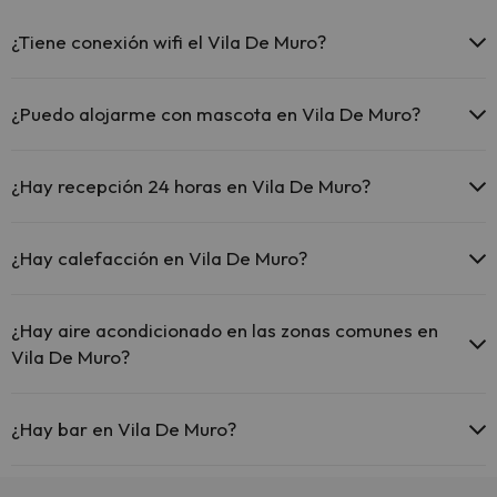
¿Tiene conexión wifi el Vila De Muro?
El Vila De Muro ofrece Wi-Fi gratuito en todo el hotel.
¿Puedo alojarme con mascota en Vila De Muro?
En Vila De Muro no se admiten mascotas.
¿Hay recepción 24 horas en Vila De Muro?
Sí, Vila De Muro tiene recepción 24 horas.
¿Hay calefacción en Vila De Muro?
Sí, Vila De Muro tiene calefacción en las zonas comunes.
¿Hay aire acondicionado en las zonas comunes en
Vila De Muro?
Sí, Vila De Muro tiene aire acondicionado en las zonas comunes.
¿Hay bar en Vila De Muro?
Sí, Vila De Muro tiene bar.