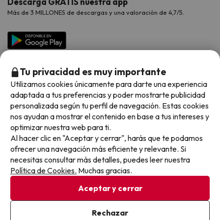
Descarga GRATIS nuestra app
Hoteles Galicia
Vacaciones en Agosto
Más de 3 MILLONES de descargas y una valoración de 4,7/5.
Viajes para grupos
Chollos con Todo Incluido
Preguntas frecuentes
Hoteles en Islas
Vacaciones en Septiembre
Chollos en la playa
Hoteles Salou
Vacaciones en Octubre
Chollos con Vuelo Incluido
Vacaciones en Noviembre
Tu privacidad es muy importante
Hoteles con toboganes
Utilizamos cookies únicamente para darte una experiencia
adaptada a tus preferencias y poder mostrarte publicidad
Selección de la Newsletter
personalizada según tu perfil de navegación. Estas cookies
nos ayudan a mostrar el contenido en base a tus intereses y
Métodos de pago disponibles
Los favoritos de nuestros clientes
optimizar nuestra web para ti.
Al hacer clic en "Aceptar y cerrar", harás que te podamos
ofrecer una navegación más eficiente y relevante. Si
necesitas consultar más detalles, puedes leer nuestra
Política de Cookies.
Muchas gracias.
Condiciones generales
Privacidad datos
Aceptar y cerrar
Política de cookies
Rechazar
Viajes para ti S.L.U. Copyright © Buscounchollo.com 2010 -