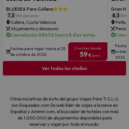
BLUESEA Faro Cullera
Gran Hot
7.3
8.3
140 opiniones
5095
Cullera, Costa Valencia
Peñísc
Alojamiento y desayuno
Pensió
Cancelación GRATIS hasta 8 días antes
Cance
Fechas 
2 noches desde
Fechas para viajar: hasta el 25
octubre
59
de octubre de 2026.
€
/pers.
2026
Ver todos los chollos
Otras iniciativas de éxito del grupo Viajes Para Ti S.L.U.
son Esquiades.com (la web líder de viajes a la nieve en
España) y Amimir.com, el buscador de hoteles con más
de 1.000.000 de alojamientos disponibles para
reservar y viajar por todo el mundo.