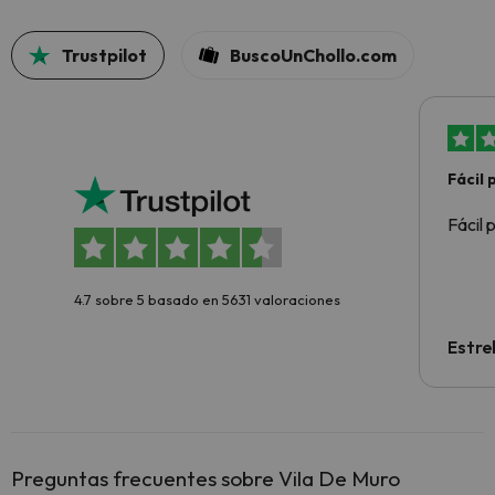
Trustpilot
BuscoUnChollo.com
Fácil
Fácil 
4.7 sobre 5 basado en 5631 valoraciones
Estre
Preguntas frecuentes sobre Vila De Muro