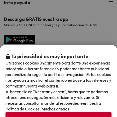
Info y ayuda
Proveedores
Viajes de Novios
Hoteles Valencia
Puente de Agosto
Opiniones de nuestros clientes
Viajes con mascotas
Contáctanos
Descarga GRATIS nuestra app
Hoteles Galicia
Vacaciones en Agosto
Más de 3 MILLONES de descargas y una valoración de 4,7/5.
Viajes para grupos
Chollos con Todo Incluido
Preguntas frecuentes
Hoteles en Islas
Vacaciones en Septiembre
Chollos en la playa
Hoteles Salou
Vacaciones en Octubre
Chollos con Vuelo Incluido
Vacaciones en Noviembre
Tu privacidad es muy importante
Hoteles con toboganes
Utilizamos cookies únicamente para darte una experiencia
adaptada a tus preferencias y poder mostrarte publicidad
Selección de la Newsletter
personalizada según tu perfil de navegación. Estas cookies
nos ayudan a mostrar el contenido en base a tus intereses y
Métodos de pago disponibles
Los favoritos de nuestros clientes
optimizar nuestra web para ti.
Al hacer clic en "Aceptar y cerrar", harás que te podamos
ofrecer una navegación más eficiente y relevante. Si
necesitas consultar más detalles, puedes leer nuestra
Política de Cookies.
Muchas gracias.
Condiciones generales