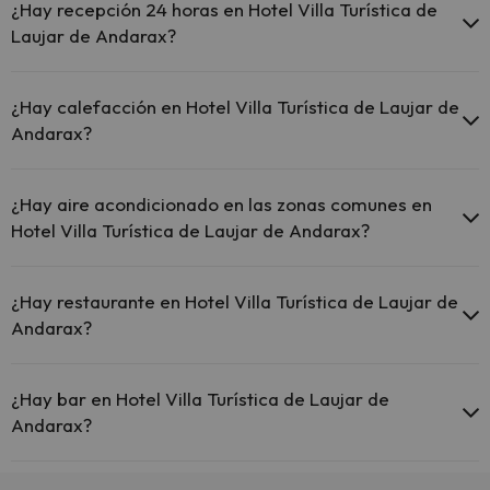
servicio puede ser de pago) Aquí tienes más info sobre la piscina y
¿Hay recepción 24 horas en Hotel Villa Turística de
otras instalaciones.
Laujar de Andarax?
Piscina al aire libre (temporada de verano)
Sí, Hotel Villa Turística de Laujar de Andarax tiene recepción 24
horas.
¿Hay calefacción en Hotel Villa Turística de Laujar de
Andarax?
Sí, Hotel Villa Turística de Laujar de Andarax tiene calefacción en las
zonas comunes.
¿Hay aire acondicionado en las zonas comunes en
Hotel Villa Turística de Laujar de Andarax?
Sí, Hotel Villa Turística de Laujar de Andarax tiene aire
acondicionado en las zonas comunes.
¿Hay restaurante en Hotel Villa Turística de Laujar de
Andarax?
Sí, Hotel Villa Turística de Laujar de Andarax tiene restaurante.
¿Hay bar en Hotel Villa Turística de Laujar de
Andarax?
Sí, Hotel Villa Turística de Laujar de Andarax tiene bar.