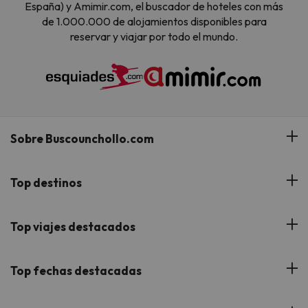
España) y Amimir.com, el buscador de hoteles con más
de 1.000.000 de alojamientos disponibles para
reservar y viajar por todo el mundo.
Sobre Buscounchollo.com
¿Quiénes somos?
Top destinos
Tarjeta Regalo
Hoteles Andalucía
Top viajes destacados
Buscounchollo en los medios
Hoteles Andorra
Blog
Viajes con Niños
Top fechas destacadas
Hoteles Cataluña
Web Corporativa
Viajes de Ciudad
Hoteles Portugal
Verano