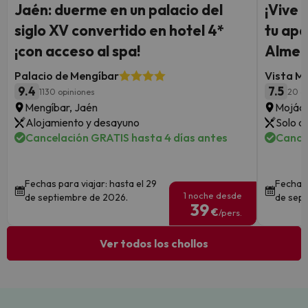
Jaén: duerme en un palacio del
¡Vive 
siglo XV convertido en hotel 4*
tu apa
¡con acceso al spa!
Almer
Palacio de Mengíbar
Vista M
9.4
7.5
1130 opiniones
20 o
Mengíbar, Jaén
Mojáca
Alojamiento y desayuno
Solo a
Cancelación GRATIS hasta 4 días antes
Cance
Fechas para viajar: hasta el 29
Fechas 
1 noche desde
de septiembre de 2026.
de sept
39
€
/pers.
Ver todos los chollos