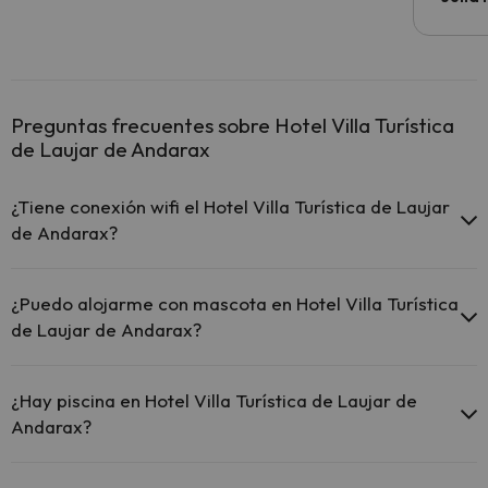
Preguntas frecuentes sobre Hotel Villa Turística
de Laujar de Andarax
¿Tiene conexión wifi el Hotel Villa Turística de Laujar
de Andarax?
El Hotel Villa Turística de Laujar de Andarax ofrece Wi-Fi
gratuito en zonas comunes.
¿Puedo alojarme con mascota en Hotel Villa Turística
El Hotel Villa Turística de Laujar de Andarax dispone de Wi-Fi.
de Laujar de Andarax?
En Hotel Villa Turística de Laujar de Andarax se admiten mascotas
(previa petición y de pago directo en hotel). Consulta las
¿Hay piscina en Hotel Villa Turística de Laujar de
condiciones.
Andarax?
Sí, Hotel Villa Turística de Laujar de Andarax tiene piscina (este