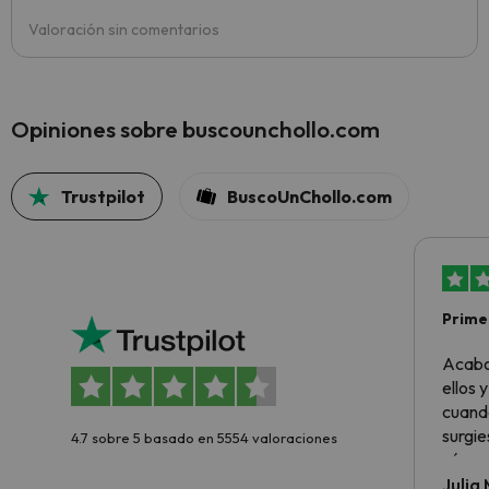
Valoración sin comentarios
Opiniones sobre buscounchollo.com
Trustpilot
BuscoUnChollo.com
Primer
sencil
Acabo
ellos 
cuando
surgie
4.7 sobre 5 basado en 5554 valoraciones
cómo s
todo v
Julia