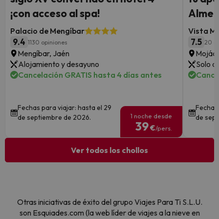
¡con acceso al spa!
Almer
Palacio de Mengíbar
Vista M
9.4
7.5
1130 opiniones
20 o
Mengíbar, Jaén
Mojáca
Alojamiento y desayuno
Solo a
Cancelación GRATIS hasta 4 días antes
Cance
Fechas para viajar: hasta el 29
Fechas 
1 noche desde
de septiembre de 2026.
de sept
39
€
/pers.
Ver todos los chollos
Otras iniciativas de éxito del grupo Viajes Para Ti S.L.U.
son Esquiades.com (la web líder de viajes a la nieve en