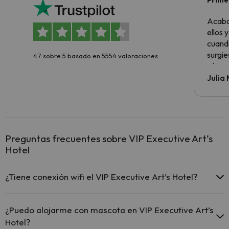
Primer
sencil
Acabo
ellos 
cuando
surgie
4.7 sobre 5 basado en 5554 valoraciones
cómo s
todo v
Julia
Preguntas frecuentes sobre VIP Executive Art’s
Hotel
¿Tiene conexión wifi el VIP Executive Art’s Hotel?
El VIP Executive Art’s Hotel ofrece Wi-Fi gratuito en todo el
hotel.
¿Puedo alojarme con mascota en VIP Executive Art’s
El VIP Executive Art’s Hotel ofrece Wi-Fi gratuito en zonas
Hotel?