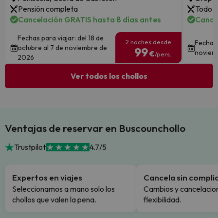
Pensión completa
Todo i
Cancelación GRATIS hasta 8 días antes
Cance
Fechas para viajar: del 18 de
2 noches desde
Fechas 
octubre al 7 de noviembre de
99
noviem
€
/pers.
2026
Ver todos los chollos
Ventajas de reservar en Buscounchollo
Trustpilot
4.7/5
Expertos en viajes
Cancela sin compli
Seleccionamos a mano solo los
Cambios y cancelacion
chollos que valen la pena.
flexibilidad.