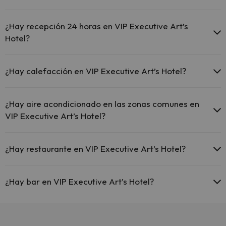
comunes.
El VIP Executive Art’s Hotel dispone de Wi-Fi.
En VIP Executive Art’s Hotel no se admiten mascotas.
¿Hay recepción 24 horas en VIP Executive Art’s
Hotel?
Sí, VIP Executive Art’s Hotel tiene recepción 24 horas.
¿Hay calefacción en VIP Executive Art’s Hotel?
Sí, VIP Executive Art’s Hotel tiene calefacción en las zonas comunes.
¿Hay aire acondicionado en las zonas comunes en
VIP Executive Art’s Hotel?
Sí, VIP Executive Art’s Hotel tiene aire acondicionado en las zonas
comunes.
¿Hay restaurante en VIP Executive Art’s Hotel?
Sí, VIP Executive Art’s Hotel tiene restaurante.
¿Hay bar en VIP Executive Art’s Hotel?
Sí, VIP Executive Art’s Hotel tiene bar.