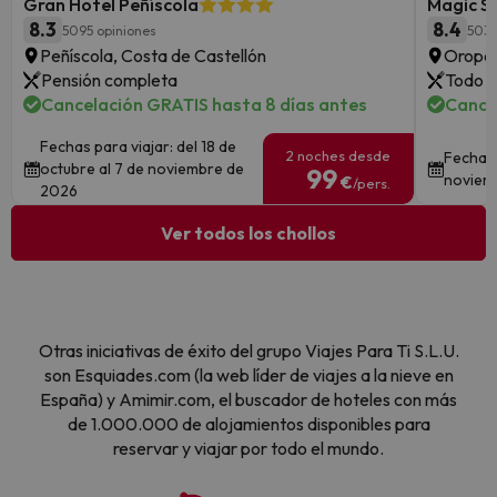
Gran Hotel Peñíscola
Magic S
8.3
8.4
5095 opiniones
503 
Peñíscola, Costa de Castellón
Oropes
Pensión completa
Todo i
Cancelación GRATIS hasta 8 días antes
Cance
Fechas para viajar: del 18 de
2 noches desde
Fechas 
octubre al 7 de noviembre de
99
noviem
€
/pers.
2026
Ver todos los chollos
Otras iniciativas de éxito del grupo Viajes Para Ti S.L.U.
son Esquiades.com (la web líder de viajes a la nieve en
España) y Amimir.com, el buscador de hoteles con más
de 1.000.000 de alojamientos disponibles para
reservar y viajar por todo el mundo.