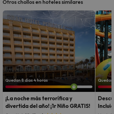
Otros chollos en hoteles similares
Quedan 8 días 4 horas
Quedan 7
¡La noche más terrorífica y
Descu
divertida del año! ¡1r Niño GRATIS!
Inclui