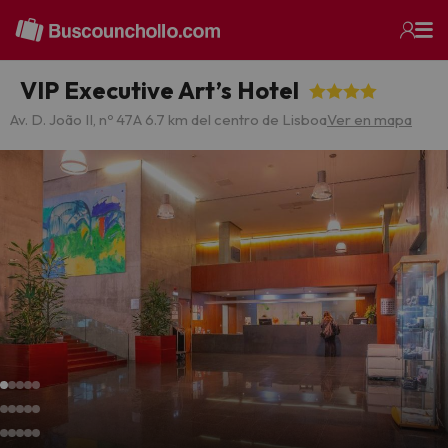
VIP Executive Art’s Hotel
Av. D. João II, nº 47
A 6.7 km del centro de Lisboa
Ver en mapa