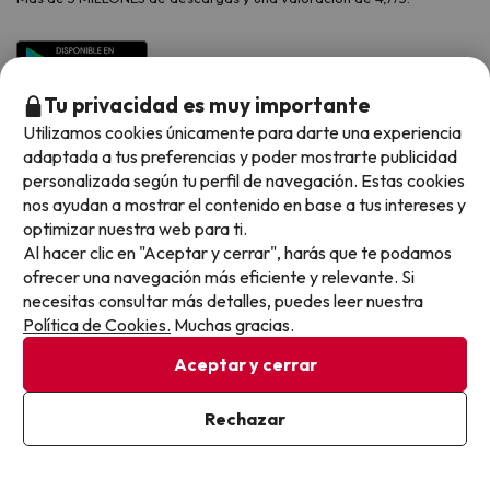
Viajes para grupos
Chollos con Todo Incluido
Preguntas frecuentes
Hoteles en Islas
Vacaciones en Septiembre
Chollos en la playa
Hoteles Salou
Vacaciones en Octubre
Chollos con Vuelo Incluido
Tu privacidad es muy importante
Vacaciones en Noviembre
Utilizamos cookies únicamente para darte una experiencia
Hoteles con toboganes
adaptada a tus preferencias y poder mostrarte publicidad
personalizada según tu perfil de navegación. Estas cookies
Selección de la Newsletter
nos ayudan a mostrar el contenido en base a tus intereses y
optimizar nuestra web para ti.
Métodos de pago disponibles
Los favoritos de nuestros clientes
Al hacer clic en "Aceptar y cerrar", harás que te podamos
ofrecer una navegación más eficiente y relevante. Si
necesitas consultar más detalles, puedes leer nuestra
Política de Cookies.
Muchas gracias.
Condiciones generales
Aceptar y cerrar
Privacidad datos
Política de cookies
Rechazar
Viajes para ti S.L.U. Copyright © Buscounchollo.com 2010 -
2026