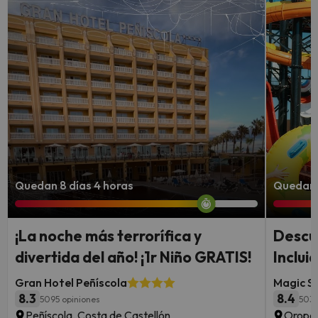
Quedan 8 días 4 horas
Quedan 7
¡La noche más terrorífica y
Descu
divertida del año! ¡1r Niño GRATIS!
Inclui
Gran Hotel Peñíscola
Magic S
8.3
8.4
5095 opiniones
503 
Peñíscola, Costa de Castellón
Oropes