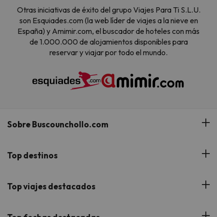
Otras iniciativas de éxito del grupo Viajes Para Ti S.L.U.
son Esquiades.com (la web líder de viajes a la nieve en
España) y Amimir.com, el buscador de hoteles con más
de 1.000.000 de alojamientos disponibles para
reservar y viajar por todo el mundo.
Sobre Buscounchollo.com
¿Quiénes somos?
Top destinos
Tarjeta Regalo
Hoteles Andalucía
Top viajes destacados
Buscounchollo en los medios
Hoteles Andorra
Blog
Viajes con Niños