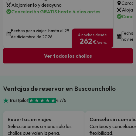
Carcas
Alojamiento y desayuno
Alojam
Cancelación GRATIS hasta 4 días antes
Cance
Fechas para viajar: hasta el 29
Fechas 
4 noches desde
de diciembre de 2026.
262
noviem
€
/pers.
Ver todos los chollos
Ventajas de reservar en Buscounchollo
Trustpilot
4.7/5
Expertos en viajes
Cancela sin compli
Seleccionamos a mano solo los
Cambios y cancelacion
chollos que valen la pena.
flexibilidad.