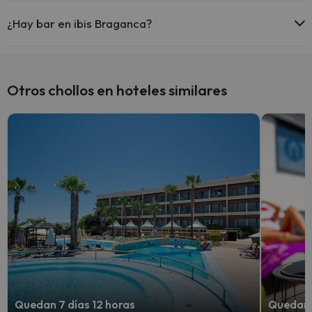
Sí, ibis Braganca está adaptado para personas con movilidad
reducida.
¿Hay bar en ibis Braganca?
Sí, ibis Braganca tiene bar.
Otros chollos en hoteles similares
Quedan 7 días 12 horas
Quedan 