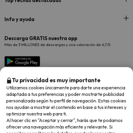
Top fechas destacadas
Hoteles Cataluña
Web Corporativa
Viajes de Ciudad
Hoteles Portugal
Verano
Info y ayuda
Proveedores
Viajes de Novios
Hoteles Valencia
Puente de Agosto
Opiniones de nuestros clientes
Viajes con mascotas
Contáctanos
Descarga GRATIS nuestra app
Hoteles Galicia
Vacaciones en Agosto
Más de 3 MILLONES de descargas y una valoración de 4,7/5.
Viajes para grupos
Chollos con Todo Incluido
Preguntas frecuentes
Hoteles en Islas
Vacaciones en Septiembre
Chollos en la playa
Hoteles Salou
Vacaciones en Octubre
Chollos con Vuelo Incluido
Vacaciones en Noviembre
Tu privacidad es muy importante
Hoteles con toboganes
Utilizamos cookies únicamente para darte una experiencia
adaptada a tus preferencias y poder mostrarte publicidad
Selección de la Newsletter
personalizada según tu perfil de navegación. Estas cookies
nos ayudan a mostrar el contenido en base a tus intereses y
Métodos de pago disponibles
Los favoritos de nuestros clientes
optimizar nuestra web para ti.
Al hacer clic en "Aceptar y cerrar", harás que te podamos
ofrecer una navegación más eficiente y relevante. Si