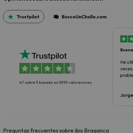
Trustpilot
BuscoUnChollo.com
Buena
aloja
He ut
veces,
proble
4.7 sobre 5 basado en 5595 valoraciones
Jorge
Preguntas frecuentes sobre ibis Braganca