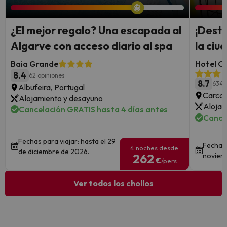
¿El mejor regalo? Una escapada al
¡Desti
Algarve con acceso diario al spa
la ci
Baia Grande
Hotel Ca
8.4
62 opiniones
8.7
634 
Albufeira, Portugal
Carcas
Alojamiento y desayuno
Alojam
Cancelación GRATIS hasta 4 días antes
Cance
Fechas para viajar: hasta el 29
Fechas 
4 noches desde
de diciembre de 2026.
262
noviem
€
/pers.
Ver todos los chollos