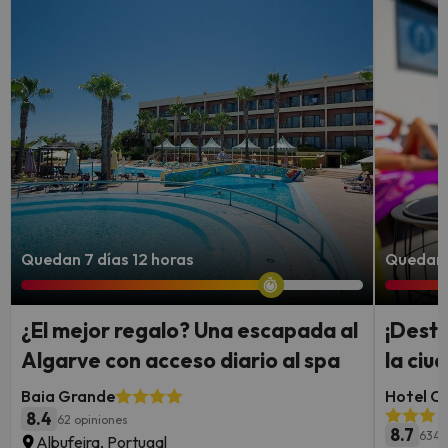
Quedan 7 días 12 horas
Quedan 
¿El mejor regalo? Una escapada al
¡Desti
Algarve con acceso diario al spa
la ci
Baia Grande
Hotel Ca
8.4
62 opiniones
8.7
634 
Albufeira, Portugal