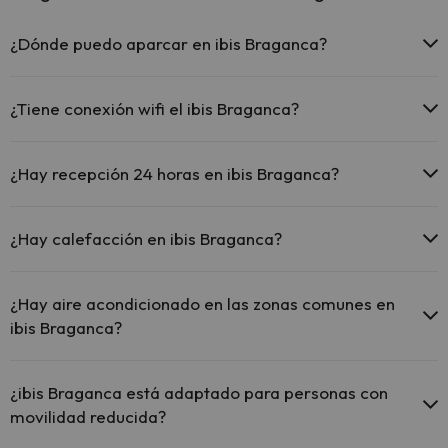
¿Dónde puedo aparcar en ibis Braganca?
Si te alojas en ibis Braganca tienes estas posibilidades de
aparcamiento (bajo disponibilidad):
¿Tiene conexión wifi el ibis Braganca?
Parking interior de pago
El ibis Braganca ofrece Wi-Fi gratuito en zonas comunes.
El ibis Braganca dispone de Wi-Fi.
¿Hay recepción 24 horas en ibis Braganca?
Sí, ibis Braganca tiene recepción 24 horas.
¿Hay calefacción en ibis Braganca?
Sí, ibis Braganca tiene calefacción en las zonas comunes.
¿Hay aire acondicionado en las zonas comunes en
ibis Braganca?
Sí, ibis Braganca tiene aire acondicionado en las zonas comunes.
¿ibis Braganca está adaptado para personas con
movilidad reducida?