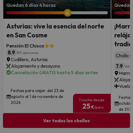
Quedan 6 días 4 horas
Quedan 
Asturias: vive la esencia del norte
¡Marra
en San Cosme
reláj
tradic
Pensión El Chisco
8.9
813 opiniones
Chollo s
Cudillero, Asturias
Alojamiento y desayuno
7.9
166 o
Cancelación GRATIS hasta 5 días antes
Marra
Alojam
Vuelos
Fechas para viajar: del 23 de
agosto al 1 de noviembre de
Fechas 
1 noche desde
2026
octubre
25
€
/pers.
de 202
Ver todos los chollos