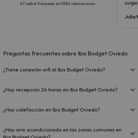
surgie
4.7 sobre 5 basado en 5554 valoraciones
cómo s
todo v
Julia
Preguntas frecuentes sobre Ibis Budget Oviedo
¿Tiene conexión wifi el Ibis Budget Oviedo?
El Ibis Budget Oviedo ofrece Wi-Fi gratuito en todo el hotel.
El Ibis Budget Oviedo ofrece Wi-Fi gratuito en zonas
¿Hay recepción 24 horas en Ibis Budget Oviedo?
comunes.
El Ibis Budget Oviedo dispone de Wi-Fi.
Sí, Ibis Budget Oviedo tiene recepción 24 horas.
¿Hay calefacción en Ibis Budget Oviedo?
Sí, Ibis Budget Oviedo tiene calefacción en las zonas comunes.
¿Hay aire acondicionado en las zonas comunes en
Ibis Budget Oviedo?