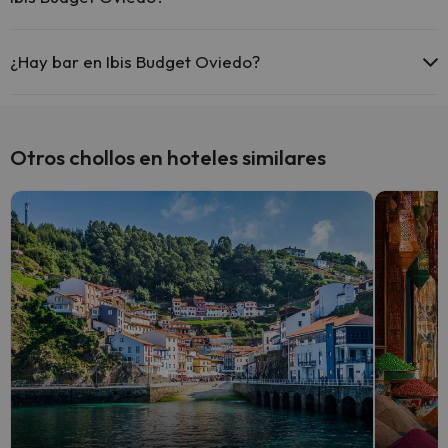
Sí, Ibis Budget Oviedo tiene aire acondicionado en las zonas
comunes.
¿Hay bar en Ibis Budget Oviedo?
Sí, Ibis Budget Oviedo tiene bar.
Otros chollos en hoteles similares