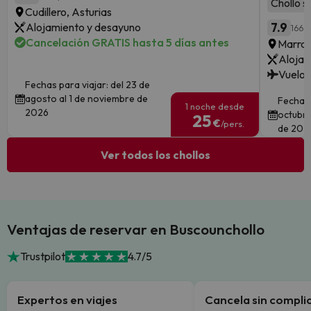
Chollo s
Cudillero, Asturias
Alojamiento y desayuno
7.9
166 o
Cancelación GRATIS hasta 5 días antes
Marra
Alojam
Vuelos
Fechas para viajar: del 23 de
agosto al 1 de noviembre de
Fechas 
1 noche desde
2026
octubre
25
€
/pers.
de 202
Ver todos los chollos
Ventajas de reservar en Buscounchollo
Trustpilot
4.7/5
Expertos en viajes
Cancela sin compli