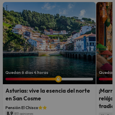
Quedan 6 días 4 horas
Quedan 
Asturias: vive la esencia del norte
¡Marra
en San Cosme
reláj
tradic
Pensión El Chisco
8.9
813 opiniones