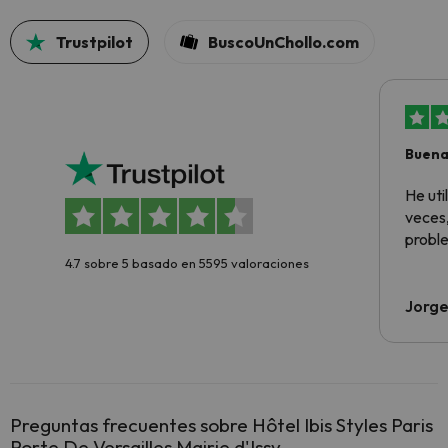
Trustpilot
BuscoUnChollo.com
Buena
aloja
He ut
veces,
proble
4.7 sobre 5 basado en 5595 valoraciones
Jorge
Preguntas frecuentes sobre Hôtel Ibis Styles Paris
Porte De Versailles Mairie d'Issy