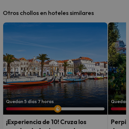
Otros chollos en hoteles similares
Quedan 5 días 7 horas
Quedan 
¡Experiencia de 10! Cruza los
Perpiñ