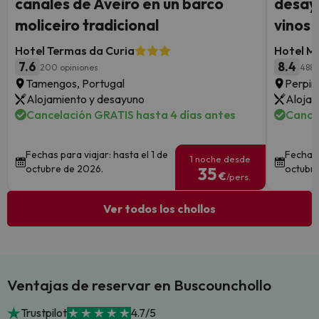
canales de Aveiro en un barco
desayu
moliceiro tradicional
vinos
Hotel Termas da Curia
Hotel M
7.6
8.4
200 opiniones
488 
Tamengos, Portugal
Perpiñ
Alojamiento y desayuno
Alojam
Cancelación GRATIS hasta 4 días antes
Cance
Fechas para viajar: hasta el 1 de
Fechas 
1 noche desde
octubre de 2026.
octubre
35
€
/pers.
Ver todos los chollos
Ventajas de reservar en Buscounchollo
Trustpilot
4.7/5