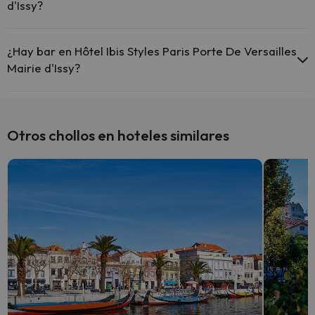
d'Issy?
Sí, Hôtel Ibis Styles Paris Porte De Versailles Mairie d'Issy tiene aire
acondicionado en las zonas comunes.
¿Hay bar en Hôtel Ibis Styles Paris Porte De Versailles
Mairie d'Issy?
Sí, Hôtel Ibis Styles Paris Porte De Versailles Mairie d'Issy tiene bar.
Otros chollos en hoteles similares