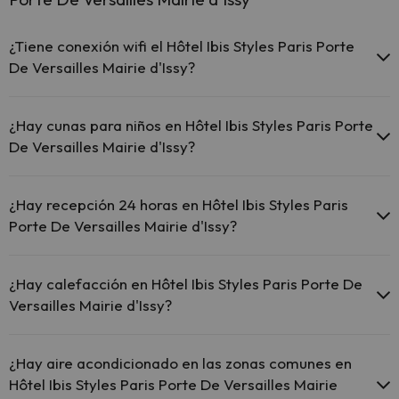
¿Tiene conexión wifi el Hôtel Ibis Styles Paris Porte
De Versailles Mairie d'Issy?
El Hôtel Ibis Styles Paris Porte De Versailles Mairie d'Issy
ofrece Wi-Fi gratuito en todo el hotel.
¿Hay cunas para niños en Hôtel Ibis Styles Paris Porte
El Hôtel Ibis Styles Paris Porte De Versailles Mairie d'Issy
De Versailles Mairie d'Issy?
ofrece Wi-Fi gratuito en zonas comunes.
El Hôtel Ibis Styles Paris Porte De Versailles Mairie d'Issy
El Hôtel Ibis Styles Paris Porte De Versailles Mairie d'Issy dispone de
dispone de Wi-Fi.
cunas gratis en el hotel (solicítalo antes de iniciar tu viaje).
¿Hay recepción 24 horas en Hôtel Ibis Styles Paris
Porte De Versailles Mairie d'Issy?
Sí, Hôtel Ibis Styles Paris Porte De Versailles Mairie d'Issy tiene
recepción 24 horas.
¿Hay calefacción en Hôtel Ibis Styles Paris Porte De
Versailles Mairie d'Issy?
Sí, Hôtel Ibis Styles Paris Porte De Versailles Mairie d'Issy tiene
calefacción en las zonas comunes.
¿Hay aire acondicionado en las zonas comunes en
Hôtel Ibis Styles Paris Porte De Versailles Mairie