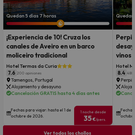
Quedan 5 días 7 horas
Quedan 
¡Experiencia de 10! Cruza los
Perpiñ
canales de Aveiro en un barco
desayu
moliceiro tradicional
vinos
Hotel Termas da Curia
Hotel M
7.6
8.4
200 opiniones
488 
Tamengos, Portugal
Perpiñ
Alojamiento y desayuno
Alojam
Cancelación GRATIS hasta 4 días antes
Cance
Fechas para viajar: hasta el 1 de
Fechas 
1 noche desde
octubre de 2026.
octubre
35
€
/pers.
Ver todos los chollos