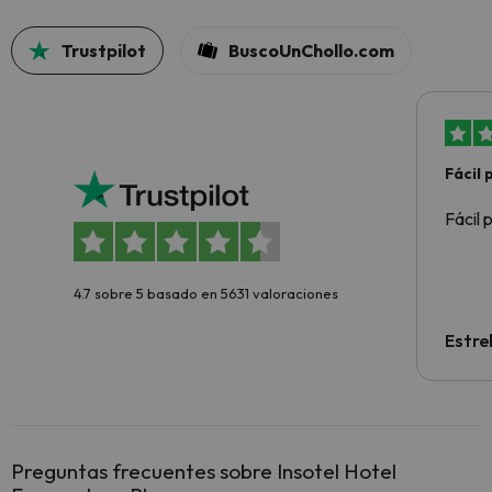
Trustpilot
BuscoUnChollo.com
Fácil
Fácil 
4.7 sobre 5 basado en 5631 valoraciones
Estre
Preguntas frecuentes sobre Insotel Hotel