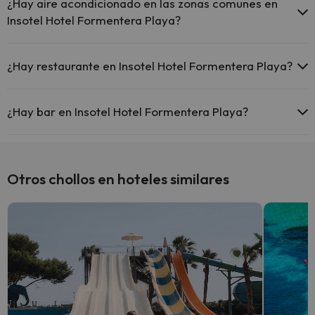
comunes.
¿Hay aire acondicionado en las zonas comunes en
Insotel Hotel Formentera Playa?
Sí, Insotel Hotel Formentera Playa tiene aire acondicionado en las
zonas comunes.
¿Hay restaurante en Insotel Hotel Formentera Playa?
Sí, Insotel Hotel Formentera Playa tiene restaurante.
¿Hay bar en Insotel Hotel Formentera Playa?
Sí, Insotel Hotel Formentera Playa tiene bar.
Otros chollos en hoteles similares