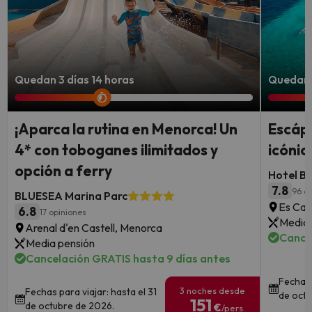
Quedan 3 días 14 horas
Quedan 2
¡Aparca la rutina en Menorca! Un
Escápa
4* con toboganes ilimitados y
icónic
opción a ferry
Hotel B
7.8
96 o
BLUESEA Marina Parc
Es Can
6.8
17 opiniones
Media 
Arenal d'en Castell, Menorca
Cance
Media pensión
Cancelación GRATIS hasta 9 días antes
Fechas 
3 noches desde
Fechas para viajar: hasta el 31
de octu
151
de octubre de 2026.
€
/pers.