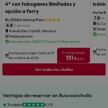
4* con toboganes ilimitados y
icónic
opción a ferry
Hotel B
7.8
96 o
BLUESEA Marina Parc
Es Can
6.8
17 opiniones
Media 
Arenal d'en Castell, Menorca
Cance
Media pensión
Cancelación GRATIS hasta 9 días antes
Fechas 
3 noches desde
Fechas para viajar: hasta el 31
de octu
151
de octubre de 2026.
€
/pers.
Ver todos los chollos
Ventajas de reservar en Buscounchollo
Trustpilot
4.7/5