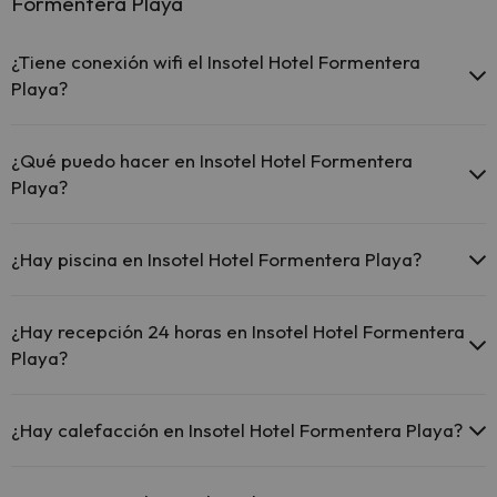
Formentera Playa
¿Tiene conexión wifi el Insotel Hotel Formentera
Playa?
El Insotel Hotel Formentera Playa ofrece Wi-Fi gratuito en
zonas comunes.
¿Qué puedo hacer en Insotel Hotel Formentera
El Insotel Hotel Formentera Playa ofrece Wi-Fi de pago.
Playa?
El Insotel Hotel Formentera Playa dispone de Wi-Fi.
El Insotel Hotel Formentera Playa dispone de las siguientes
actividades (algunas pueden ser de pago).
¿Hay piscina en Insotel Hotel Formentera Playa?
Masajista
Sí, Insotel Hotel Formentera Playa tiene piscina (este servicio puede
ser de pago) Aquí tienes más info sobre la piscina y otras
¿Hay recepción 24 horas en Insotel Hotel Formentera
instalaciones.
Playa?
Piscina al aire libre (temporada de verano)
Sí, Insotel Hotel Formentera Playa tiene recepción 24 horas.
¿Hay calefacción en Insotel Hotel Formentera Playa?
Sí, Insotel Hotel Formentera Playa tiene calefacción en las zonas