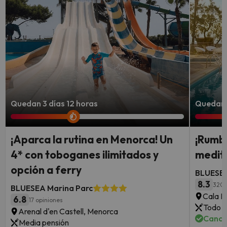
Quedan 3 días 12 horas
Quedan 2
¡Aparca la rutina en Menorca! Un
¡Rumbo
4* con toboganes ilimitados y
medite
opción a ferry
BLUESEA
8.3
320 
BLUESEA Marina Parc
Cala Mi
6.8
17 opiniones
Todo i
Arenal d'en Castell, Menorca
Cance
Media pensión