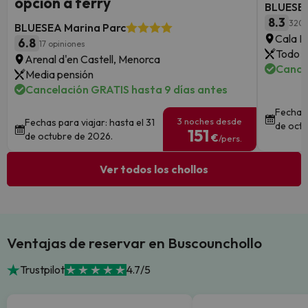
opción a ferry
BLUESEA
8.3
320 
BLUESEA Marina Parc
Cala Mi
6.8
17 opiniones
Todo i
Arenal d'en Castell, Menorca
Cance
Media pensión
Cancelación GRATIS hasta 9 días antes
Fechas 
3 noches desde
Fechas para viajar: hasta el 31
de octu
151
de octubre de 2026.
€
/pers.
Ver todos los chollos
Ventajas de reservar en Buscounchollo
Trustpilot
4.7/5