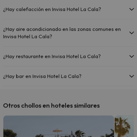
Piscina al aire libre (temporada de verano)
Sí, Invisa Hotel La Cala tiene recepción 24 horas.
¿Hay calefacción en Invisa Hotel La Cala?
Sí, Invisa Hotel La Cala tiene calefacción en las zonas comunes.
¿Hay aire acondicionado en las zonas comunes en
Invisa Hotel La Cala?
Sí, Invisa Hotel La Cala tiene aire acondicionado en las zonas
comunes.
¿Hay restaurante en Invisa Hotel La Cala?
Sí, Invisa Hotel La Cala tiene restaurante.
¿Hay bar en Invisa Hotel La Cala?
Sí, Invisa Hotel La Cala tiene bar.
Otros chollos en hoteles similares