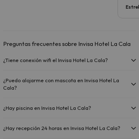
Estre
Preguntas frecuentes sobre Invisa Hotel La Cala
¿Tiene conexión wifi el Invisa Hotel La Cala?
El Invisa Hotel La Cala ofrece Wi-Fi gratuito en zonas
comunes.
¿Puedo alojarme con mascota en Invisa Hotel La
El Invisa Hotel La Cala dispone de Wi-Fi.
Cala?
En Invisa Hotel La Cala no se admiten mascotas.
¿Hay piscina en Invisa Hotel La Cala?
Sí, Invisa Hotel La Cala tiene piscina (este servicio puede ser de
pago) Aquí tienes más info sobre la piscina y otras instalaciones.
¿Hay recepción 24 horas en Invisa Hotel La Cala?