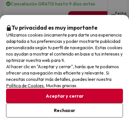
Cancelación GRATIS hasta 9 días antes
Fechas 
3 noches desde
Fechas para viajar: hasta el 31
de octu
151
de octubre de 2026.
€
/pers.
Tu privacidad es muy importante
Utilizamos cookies únicamente para darte una experiencia
Ver todos los chollos
adaptada a tus preferencias y poder mostrarte publicidad
personalizada según tu perfil de navegación. Estas cookies
nos ayudan a mostrar el contenido en base a tus intereses y
optimizar nuestra web para ti.
Al hacer clic en "Aceptar y cerrar", harás que te podamos
Otras iniciativas de éxito del grupo Viajes Para Ti S.L.U.
ofrecer una navegación más eficiente y relevante. Si
son Esquiades.com (la web líder de viajes a la nieve en
necesitas consultar más detalles, puedes leer nuestra
España) y Amimir.com, el buscador de hoteles con más
Política de Cookies.
Muchas gracias.
de 1.000.000 de alojamientos disponibles para
reservar y viajar por todo el mundo.
Aceptar y cerrar
Rechazar