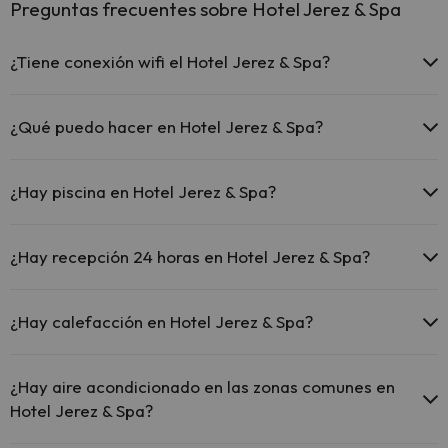
Preguntas frecuentes sobre Hotel Jerez & Spa
¿Tiene conexión wifi el Hotel Jerez & Spa?
El Hotel Jerez & Spa ofrece Wi-Fi gratuito en zonas comunes.
El Hotel Jerez & Spa ofrece Wi-Fi de pago.
¿Qué puedo hacer en Hotel Jerez & Spa?
El Hotel Jerez & Spa dispone de Wi-Fi.
El Hotel Jerez & Spa dispone de las siguientes actividades (algunas
pueden ser de pago).
¿Hay piscina en Hotel Jerez & Spa?
Masajista
Sí, Hotel Jerez & Spa tiene piscina (este servicio puede ser de pago)
Aquí tienes más info sobre la piscina y otras instalaciones.
¿Hay recepción 24 horas en Hotel Jerez & Spa?
Piscina al aire libre (temporada de verano)
Sí, Hotel Jerez & Spa tiene recepción 24 horas.
¿Hay calefacción en Hotel Jerez & Spa?
Sí, Hotel Jerez & Spa tiene calefacción en las zonas comunes.
¿Hay aire acondicionado en las zonas comunes en
Hotel Jerez & Spa?