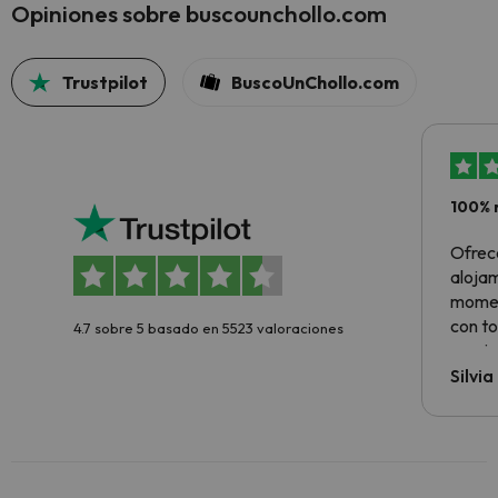
Opiniones sobre buscounchollo.com
Trustpilot
BuscoUnChollo.com
100% 
Ofrec
alojam
momen
con to
4.7 sobre 5 basado en 5523 valoraciones
precio
Silvi