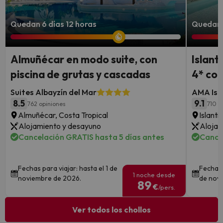
Quedan 6 días 12 horas
Quedan 4
Almuñécar en modo suite, con
Islant
piscina de grutas y cascadas
4* con
Suites Albayzín del Mar
AMA Isla
8.5
9.1
762 opiniones
710 o
Almuñécar, Costa Tropical
Islanti
Alojamiento y desayuno
Alojam
Cancelación GRATIS hasta 5 días antes
Cance
Fechas para viajar: hasta el 1 de
Fechas 
1 noche desde
noviembre de 2026.
de nov
89
€
/pers.
Ver todos los chollos