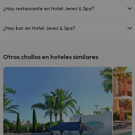
Sí, Hotel Jerez & Spa tiene aire acondicionado en las zonas
comunes.
¿Hay restaurante en Hotel Jerez & Spa?
Sí, Hotel Jerez & Spa tiene restaurante.
¿Hay bar en Hotel Jerez & Spa?
Sí, Hotel Jerez & Spa tiene bar.
Otros chollos en hoteles similares