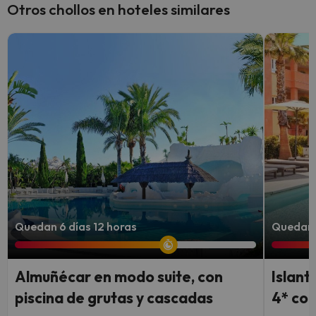
Otros chollos en hoteles similares
Quedan 6 días 12 horas
Quedan 4
Almuñécar en modo suite, con
Islant
piscina de grutas y cascadas
4* con