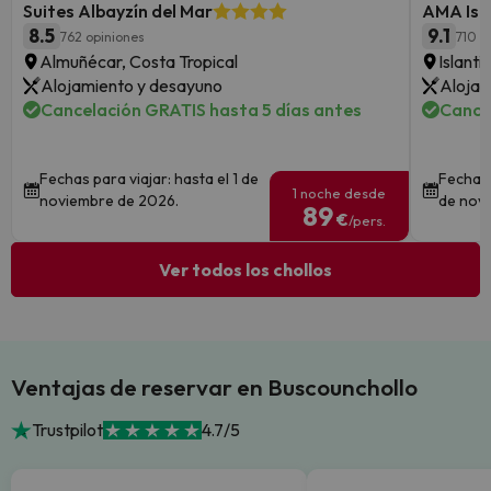
Suites Albayzín del Mar
AMA Isla
8.5
9.1
762 opiniones
710 o
Almuñécar, Costa Tropical
Islanti
Alojamiento y desayuno
Alojam
Cancelación GRATIS hasta 5 días antes
Cance
Fechas para viajar: hasta el 1 de
Fechas 
1 noche desde
noviembre de 2026.
de nov
89
€
/pers.
Ver todos los chollos
Ventajas de reservar en Buscounchollo
Trustpilot
4.7/5