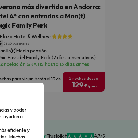
 verano más divertido en Andorra:
tel 4* con entradas a Mon(t)
gic Family Park
 Plaza Hotel & Wellness
4
3265 opiniones
anillo
Media pensión
nic Pass del Family Park (2 días consecutivos)
ancelación GRATIS hasta 15 días antes
2 noches desde
echas para viajar: hasta el 13 de
129
eptiembre de 2026.
€
/pers.
ncias y poder
os ayudan a
ás eficiente y
Trustpilot
4.7/5
ies.
Muchas