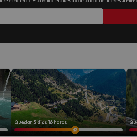
bre el
Hotel La Escondida
en nuestro buscador de hoteles
Amimi
Quedan 5 días 16 horas
Que