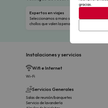
gracias.
Expertos en viajes
Cance
Seleccionamos a mano solo los
Cambio
chollos que valen la pena.
flexibi
Instalaciones y servicios
Wifi e Internet
Wi-Fi
Servicios Generales
Salas de reunión/banquetes
Servicio de lavandería
Alquiler de bicicletas