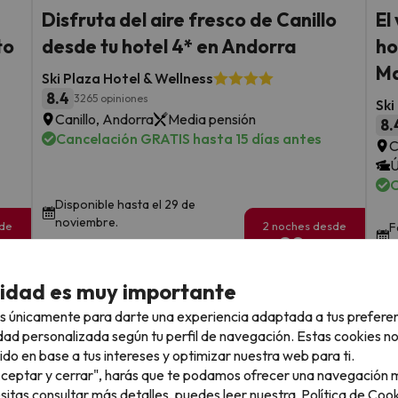
Disfruta del aire fresco de Canillo
El
to
desde tu hotel 4* en Andorra
ho
Ma
Ski Plaza Hotel & Wellness
8.4
3265 opiniones
Ski
Canillo, Andorra
Media pensión
8.
Cancelación GRATIS hasta 15 días antes
C
Ú
C
Disponible hasta el 29 de
noviembre.
sde
2 noches desde
F
89
s
€
rs.
/pers.
cidad es muy importante
Ver todos los chollos
s únicamente para darte una experiencia adaptada a tus prefere
dad personalizada según tu perfil de navegación. Estas cookies n
ido en base a tus intereses y optimizar nuestra web para ti.
"Aceptar y cerrar", harás que te podamos ofrecer una navegación m
llo
esitas consultar más detalles, puedes leer nuestra
Política de Cook