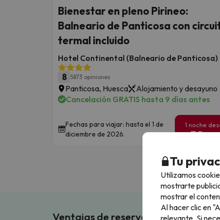
Bienestar en pleno Pirineo:
Balneario de Panticosa con circui
termal incluido
Hotel Continental (Balneario de Panticosa)
8
5873 opiniones
Panticosa, Huesca
Alojamiento y desayuno
Cancelación GRATIS hasta 9 días antes
Fechas para viajar: hasta el 1 de
1 noche de
59
diciembre de 2026.
€
/pe
Tu priva
Utilizamos cookie
mostrarte publici
mostrar el conten
Al hacer clic en 
Ventajas de reservar en Buscouncho
relevante. Si nec