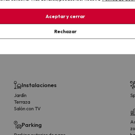
la sin complicaciones
Paga a tu ritmo
Aceptar y cerrar
s y cancelaciones con total
Fracciona o financia tu viaje.
lidad.
Reserva ahora, paga luego.
Rechazar
Instalaciones
Jardín
Sp
Terraza
Salón con TV
Ac
Parking
zo
Parking exterior de pago
ha