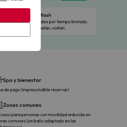
Ofertas flash
Precios reales por tiempo limitado.
Cuando vuelan, vuelan.
Spa y bienestar
a de pago (imprescindible reservar)
Zonas comunes
ceso para personas con movilidad reducida en
nas comunes (sin baño adaptado en las
bitaciones)