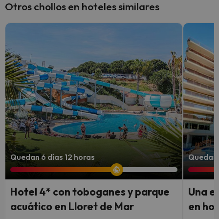
Otros chollos en hoteles similares
Quedan 6 días 12 horas
Quedan 5
Hotel 4* con toboganes y parque
Una e
acuático en Lloret de Mar
en hot