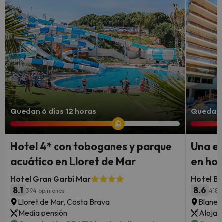
Quedan 6 días 12 horas
Quedan 5
Hotel 4* con toboganes y parque
Una e
acuático en Lloret de Mar
en hot
Hotel Gran Garbí Mar
Hotel Be
8.1
8.6
394 opiniones
4188
Lloret de Mar, Costa Brava
Blanes
Media pensión
Alojam