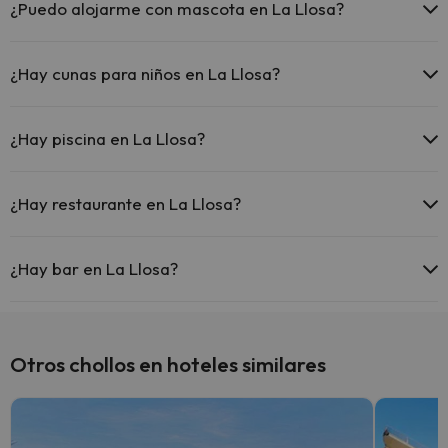
¿Puedo alojarme con mascota en La Llosa?
En La Llosa no se admiten mascotas.
¿Hay cunas para niños en La Llosa?
El La Llosa dispone de cunas de pago directo en hotel (solicítalo
antes de iniciar tu viaje).
¿Hay piscina en La Llosa?
Sí, La Llosa tiene piscina (este servicio puede ser de pago) Aquí
tienes más info sobre la piscina y otras instalaciones.
¿Hay restaurante en La Llosa?
Piscina al aire libre (temporada de verano)
Sí, La Llosa tiene restaurante.
Piscina Infantil (temporada verano).
¿Hay bar en La Llosa?
Sí, La Llosa tiene bar.
Otros chollos en hoteles similares