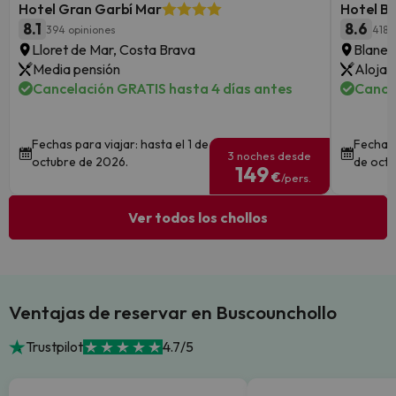
Hotel Gran Garbí Mar
Hotel Be
8.1
8.6
394 opiniones
4188
Lloret de Mar, Costa Brava
Blanes
Media pensión
Alojam
Cancelación GRATIS hasta 4 días antes
Cance
Fechas para viajar: hasta el 1 de
Fechas 
3 noches desde
octubre de 2026.
de octu
149
€
/pers.
Ver todos los chollos
Ventajas de reservar en Buscounchollo
Trustpilot
4.7/5