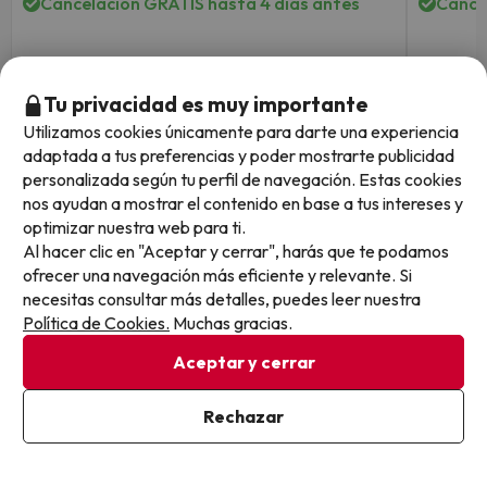
Cancelación GRATIS hasta 4 días antes
Cance
Fechas para viajar: hasta el 1 de
Fechas 
3 noches desde
octubre de 2026.
de octu
Tu privacidad es muy importante
149
€
/pers.
Utilizamos cookies únicamente para darte una experiencia
adaptada a tus preferencias y poder mostrarte publicidad
Ver todos los chollos
personalizada según tu perfil de navegación. Estas cookies
nos ayudan a mostrar el contenido en base a tus intereses y
optimizar nuestra web para ti.
Al hacer clic en "Aceptar y cerrar", harás que te podamos
ofrecer una navegación más eficiente y relevante. Si
Otras iniciativas de éxito del grupo Viajes Para Ti S.L.U.
necesitas consultar más detalles, puedes leer nuestra
son Esquiades.com (la web líder de viajes a la nieve en
Política de Cookies.
Muchas gracias.
España) y Amimir.com, el buscador de hoteles con más
de 1.000.000 de alojamientos disponibles para
Aceptar y cerrar
reservar y viajar por todo el mundo.
Rechazar