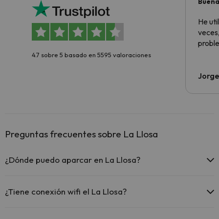
Buena
aloja
He ut
veces,
proble
4.7 sobre 5 basado en 5595 valoraciones
Jorge
Preguntas frecuentes sobre La Llosa
¿Dónde puedo aparcar en La Llosa?
Si te alojas en La Llosa tienes estas posibilidades de aparcamiento
(bajo disponibilidad):
¿Tiene conexión wifi el La Llosa?
Parking exterior gratuito
El La Llosa ofrece Wi-Fi de pago.