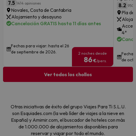
7.5
1414 opiniones
8.2
950 
Novales, Costa de Cantabria
Pla de 
Alojamiento y desayuno
Alojam
Cancelación GRATIS hasta 11 días antes
Acceso
4*
Cance
Fechas para viajar: hasta el 26
de septiembre de 2026.
2 noches desde
Fechas 
86
de octu
€
/pers.
Ver todos los chollos
Otras iniciativas de éxito del grupo Viajes Para Ti S.L.U.
son Esquiades.com (la web líder de viajes a la nieve en
España) y Amimir.com, el buscador de hoteles con más
de 1.000.000 de alojamientos disponibles para
reservar y viajar por todo el mundo.