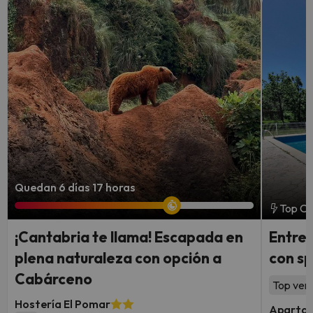
Quedan 6 días 17 horas
Top Ch
¡Cantabria te llama! Escapada en
Entre 
plena naturaleza con opción a
con sp
Cabárceno
Top vent
Hostería El Pomar
Apartam