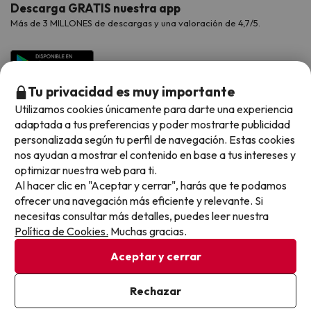
Contáctanos
Descarga GRATIS nuestra app
Hoteles Galicia
Vacaciones en Agosto
Más de 3 MILLONES de descargas y una valoración de 4,7/5.
Viajes para grupos
Chollos con Todo Incluido
Preguntas frecuentes
Hoteles en Islas
Vacaciones en Septiembre
Chollos en la playa
Hoteles Salou
Vacaciones en Octubre
Chollos con Vuelo Incluido
Tu privacidad es muy importante
Vacaciones en Noviembre
Utilizamos cookies únicamente para darte una experiencia
Hoteles con toboganes
adaptada a tus preferencias y poder mostrarte publicidad
personalizada según tu perfil de navegación. Estas cookies
Selección de la Newsletter
nos ayudan a mostrar el contenido en base a tus intereses y
optimizar nuestra web para ti.
Métodos de pago disponibles
Los favoritos de nuestros clientes
Al hacer clic en "Aceptar y cerrar", harás que te podamos
ofrecer una navegación más eficiente y relevante. Si
necesitas consultar más detalles, puedes leer nuestra
Política de Cookies.
Muchas gracias.
Condiciones generales
Aceptar y cerrar
Privacidad datos
Política de cookies
Rechazar