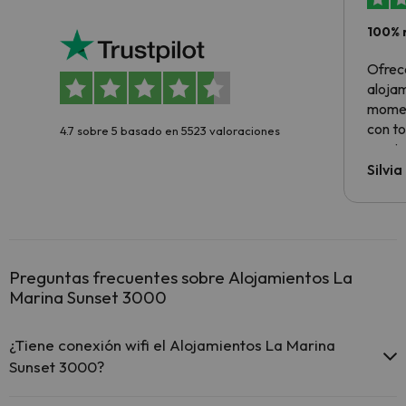
100% 
Ofrec
alojam
momen
con to
4.7 sobre 5 basado en 5523 valoraciones
precio
Silvi
Preguntas frecuentes sobre Alojamientos La
Marina Sunset 3000
¿Tiene conexión wifi el Alojamientos La Marina
Sunset 3000?
El Alojamientos La Marina Sunset 3000 ofrece Wi-Fi gratuito