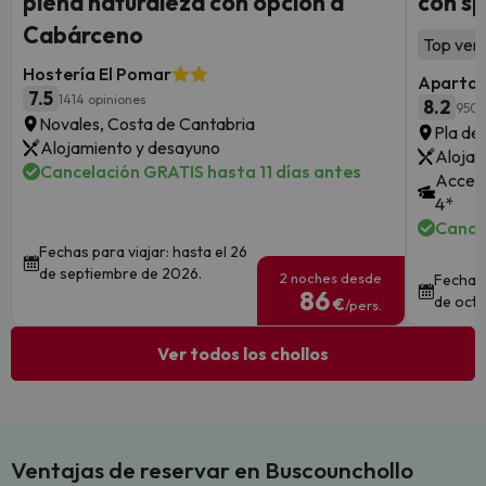
plena naturaleza con opción a
con sp
Cabárceno
Top vent
Hostería El Pomar
Apartam
7.5
1414 opiniones
8.2
950 
Novales, Costa de Cantabria
Pla de 
Alojamiento y desayuno
Alojam
Cancelación GRATIS hasta 11 días antes
Acceso
4*
Cance
Fechas para viajar: hasta el 26
de septiembre de 2026.
2 noches desde
Fechas 
86
de octu
€
/pers.
Ver todos los chollos
Ventajas de reservar en Buscounchollo