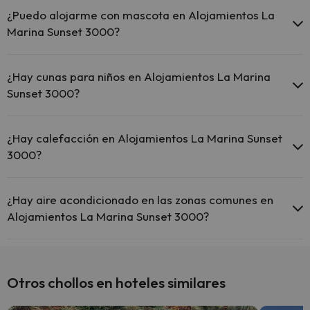
en todo el hotel.
¿Puedo alojarme con mascota en Alojamientos La
El Alojamientos La Marina Sunset 3000 ofrece Wi-Fi gratuito
Marina Sunset 3000?
en zonas comunes.
El Alojamientos La Marina Sunset 3000 dispone de Wi-Fi.
En Alojamientos La Marina Sunset 3000 se admiten mascotas
(previa petición y de pago directo en hotel). Consulta las
¿Hay cunas para niños en Alojamientos La Marina
condiciones.
Sunset 3000?
El Alojamientos La Marina Sunset 3000 no dispone de cunas.
¿Hay calefacción en Alojamientos La Marina Sunset
3000?
Sí, Alojamientos La Marina Sunset 3000 tiene calefacción en las
zonas comunes.
¿Hay aire acondicionado en las zonas comunes en
Alojamientos La Marina Sunset 3000?
Sí, Alojamientos La Marina Sunset 3000 tiene aire acondicionado
en las zonas comunes.
Otros chollos en hoteles similares