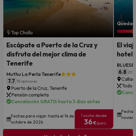
Quedan 1
Top Chollo
Escápate a Puerto de la Cruz y
El via
disfruta del mejor clima de
hotel 
Tenerife
BLUESEA
6.8
210 
Muthu La Perla Tenerife
Callao
7.7
78 opiniones
Todo i
Puerto de la Cruz, Tenerife
Cance
Pensión completa
Cancelación GRATIS hasta 3 días antes
Fechas 
1 noche desde
Fechas para viajar: hasta el 14 de
noviem
36
octubre de 2026.
€
/pers.