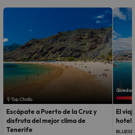
Quedan 1
Top Chollo
Escápate a Puerto de la Cruz y
El via
disfruta del mejor clima de
hotel 
Tenerife
BLUESEA