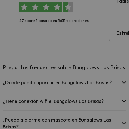
Fácil 
4.7 sobre 5 basado en 5631 valoraciones
Estre
Preguntas frecuentes sobre Bungalows Las Brisas
¿Dónde puedo aparcar en Bungalows Las Brisas?
Si te alojas en Bungalows Las Brisas tienes estas posibilidades de
aparcamiento (bajo disponibilidad):
¿Tiene conexión wifi el Bungalows Las Brisas?
Hay zonas de aparcamiento (públicas o privadas) cerca del
El Bungalows Las Brisas ofrece Wi-Fi de pago.
alojamiento. Pueden ser de pago.
¿Puedo alojarme con mascota en Bungalows Las
Brisas?