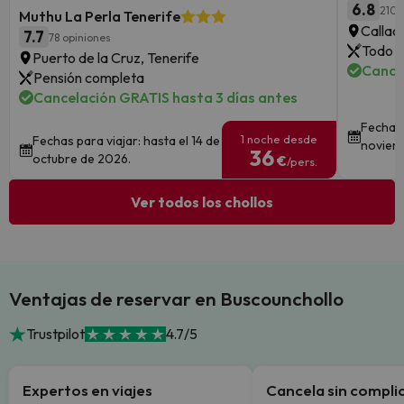
6.8
210 
Muthu La Perla Tenerife
Callao
7.7
78 opiniones
Todo i
Puerto de la Cruz, Tenerife
Cance
Pensión completa
Cancelación GRATIS hasta 3 días antes
Fechas 
1 noche desde
Fechas para viajar: hasta el 14 de
noviem
36
octubre de 2026.
€
/pers.
Ver todos los chollos
Ventajas de reservar en Buscounchollo
Trustpilot
4.7/5
Expertos en viajes
Cancela sin compli