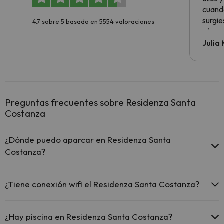
cuando
surgie
4.7 sobre 5 basado en 5554 valoraciones
cómo s
todo v
Julia
Preguntas frecuentes sobre Residenza Santa
Costanza
¿Dónde puedo aparcar en Residenza Santa
Costanza?
Si te alojas en Residenza Santa Costanza tienes estas posibilidades
de aparcamiento (bajo disponibilidad):
¿Tiene conexión wifi el Residenza Santa Costanza?
Dispone de parking gratuito
El Residenza Santa Costanza ofrece Wi-Fi gratuito en zonas
comunes.
¿Hay piscina en Residenza Santa Costanza?