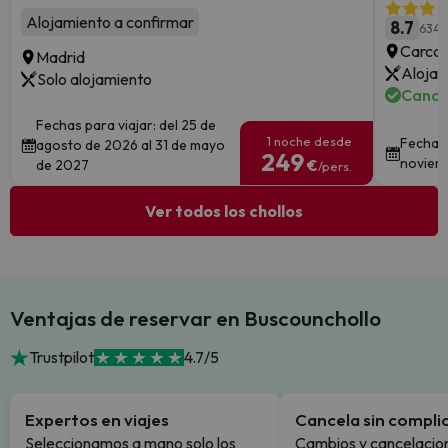
Alojamiento a confirmar
8.7
634 
Carcas
Madrid
Alojam
Solo alojamiento
Cance
Fechas para viajar: del 25 de
1 noche desde
Fechas 
agosto de 2026 al 31 de mayo
249
noviem
de 2027
€
/pers.
Ver todos los chollos
Ventajas de reservar en Buscounchollo
Trustpilot
4.7/5
Expertos en viajes
Cancela sin compli
Seleccionamos a mano solo los
Cambios y cancelacion