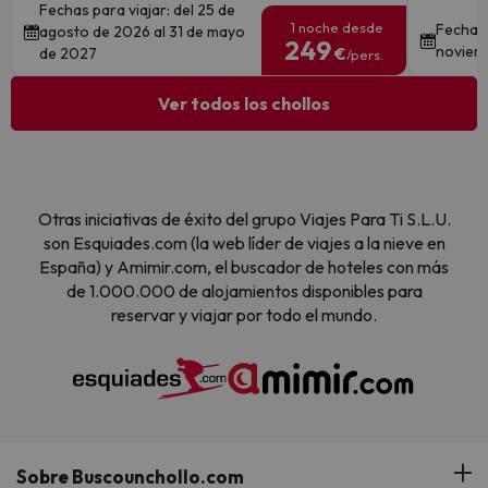
Fechas para viajar: del 25 de
1 noche desde
Fechas 
agosto de 2026 al 31 de mayo
249
noviem
de 2027
€
/pers.
Ver todos los chollos
Otras iniciativas de éxito del grupo Viajes Para Ti S.L.U.
son Esquiades.com (la web líder de viajes a la nieve en
España) y Amimir.com, el buscador de hoteles con más
de 1.000.000 de alojamientos disponibles para
reservar y viajar por todo el mundo.
Sobre Buscounchollo.com