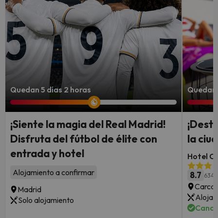
Quedan 5 días 2 horas
Quedan 7
¡Siente la magia del Real Madrid!
¡Desti
Disfruta del fútbol de élite con
la ci
entrada y hotel
Hotel Ca
Alojamiento a confirmar
8.7
634 
Carcas
Madrid
Alojam
Solo alojamiento
Cance