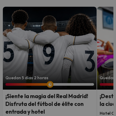
Quedan 5 días 2 horas
Quedan 7
¡Siente la magia del Real Madrid!
¡Desti
Disfruta del fútbol de élite con
la ci
entrada y hotel
Hotel Ca