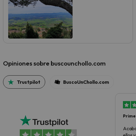
Opiniones sobre buscounchollo.com
Trustpilot
BuscoUnChollo.com
Primer
sencil
Acabo
ellos 