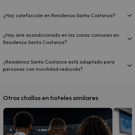
El Residenza Santa Costanza dispone de Wi-Fi.
Sí, Residenza Santa Costanza tiene piscina (este servicio puede ser
de pago) Aquí tienes más info sobre la piscina y otras instalaciones.
¿Hay calefacción en Residenza Santa Costanza?
Piscina al aire libre (temporada de verano)
Sí, Residenza Santa Costanza tiene calefacción en las zonas
comunes.
¿Hay aire acondicionado en las zonas comunes en
Residenza Santa Costanza?
Sí, Residenza Santa Costanza tiene aire acondicionado en las
zonas comunes.
¿Residenza Santa Costanza está adaptado para
personas con movilidad reducida?
Sí, Residenza Santa Costanza está adaptado para personas con
movilidad reducida.
Otros chollos en hoteles similares