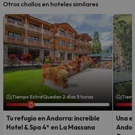
Otros chollos en hoteles similares
¡Tiempo Extra!
Quedan 2 días 5 horas
¡Tiemp
Tu refugio en Andorra: increíble
Una e
Hotel & Spa 4* en La Massana
Andorr