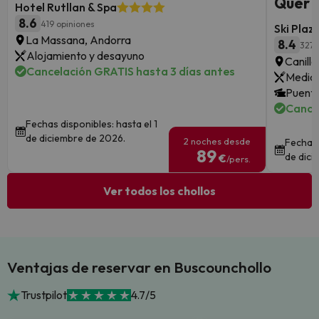
Quer y
Hotel Rutllan & Spa
8.6
419 opiniones
Ski Plaz
La Massana, Andorra
8.4
3272
Alojamiento y desayuno
Canill
Cancelación GRATIS hasta 3 días antes
Media 
Puente
Cance
Fechas disponibles: hasta el 1
de diciembre de 2026.
2 noches desde
Fechas 
89
de dici
€
/pers.
Ver todos los chollos
Ventajas de reservar en Buscounchollo
Trustpilot
4.7/5