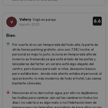
Valery
Viajó en pareja
6.6
Agosto 2025
Bien
Por suerte al no ser temporada del todo alta, la parte de
atrás tienes parking gratuito, sino son 7.5€/ noche, el
personal es majo lo justo, la zona en temporada alta de
invierno es tremenda ya que está al lado de las pistas y
lanzaderas del tarter, en verano está algo alejado del
centro, pero bueno para salir a rutas, desayuno basico,
pero estába bien , donde más atento estaba el personal, el
spa es bonito, lo más moderno de todo el hotel, Las camas
bastante cómodas.
Mencionan el no derrochar agua, por ello no dejábamos
las toallas para cambiar, aún así las cambiaron todos los
días ( no sabría si es algo malo o no) Habitación bien de
limpieza pero las telarañas que habían de hace años no las