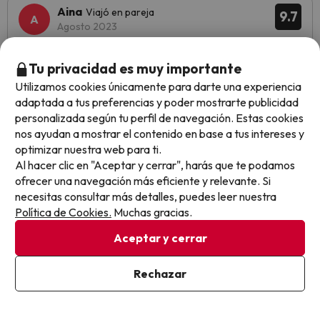
Aina
Viajó en pareja
9.7
Agosto 2023
Excelente
Tu privacidad es muy importante
Utilizamos cookies únicamente para darte una experiencia
Todo
adaptada a tus preferencias y poder mostrarte publicidad
personalizada según tu perfil de navegación. Estas cookies
nos ayudan a mostrar el contenido en base a tus intereses y
Mostrar más opiniones
optimizar nuestra web para ti.
Al hacer clic en "Aceptar y cerrar", harás que te podamos
Opiniones sobre buscounchollo.com
ofrecer una navegación más eficiente y relevante. Si
necesitas consultar más detalles, puedes leer nuestra
Política de Cookies.
Muchas gracias.
Trustpilot
BuscoUnChollo.com
Aceptar y cerrar
Rechazar
Primer
sencil