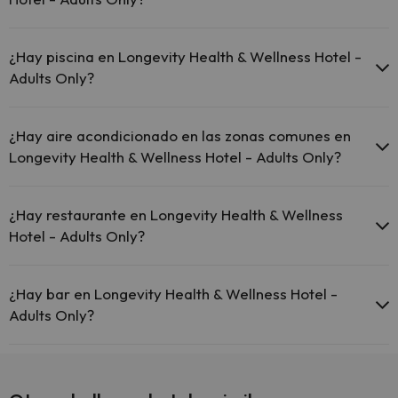
El Longevity Health & Wellness Hotel - Adults Only dispone de las
siguientes actividades (algunas pueden ser de pago).
¿Hay piscina en Longevity Health & Wellness Hotel -
Adults Only?
Masajista
Sí, Longevity Health & Wellness Hotel - Adults Only tiene piscina
(este servicio puede ser de pago) Aquí tienes más info sobre la
¿Hay aire acondicionado en las zonas comunes en
piscina y otras instalaciones.
Longevity Health & Wellness Hotel - Adults Only?
Piscina al aire libre (temporada de verano)
Sí, Longevity Health & Wellness Hotel - Adults Only tiene aire
acondicionado en las zonas comunes.
¿Hay restaurante en Longevity Health & Wellness
Hotel - Adults Only?
Sí, Longevity Health & Wellness Hotel - Adults Only tiene
restaurante.
¿Hay bar en Longevity Health & Wellness Hotel -
Adults Only?
Sí, Longevity Health & Wellness Hotel - Adults Only tiene bar.