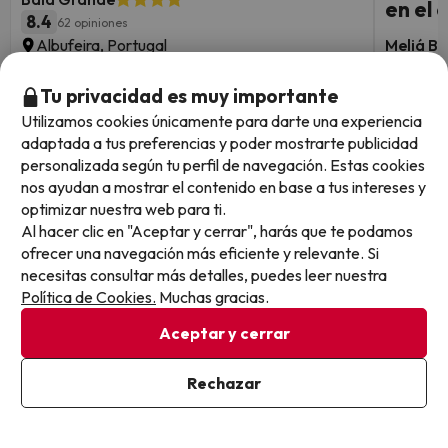
en el 
8.4
62 opiniones
Albufeira, Portugal
Meliá Br
Alojamiento y desayuno
8.7
4624
Cancelación GRATIS hasta 4 días antes
Braga,
Tu privacidad es muy importante
Alojam
Utilizamos cookies únicamente para darte una experiencia
adaptada a tus preferencias y poder mostrarte publicidad
Fechas para viajar: hasta el 29
personalizada según tu perfil de navegación. Estas cookies
Fechas 
4 noches desde
de diciembre de 2026.
262
octubre
nos ayudan a mostrar el contenido en base a tus intereses y
€
/pers.
optimizar nuestra web para ti.
Al hacer clic en "Aceptar y cerrar", harás que te podamos
Ver todos los chollos
ofrecer una navegación más eficiente y relevante. Si
necesitas consultar más detalles, puedes leer nuestra
Política de Cookies.
Muchas gracias.
Aceptar y cerrar
Otras iniciativas de éxito del grupo Viajes Para Ti S.L.U.
son Esquiades.com (la web líder de viajes a la nieve en
Rechazar
España) y Amimir.com, el buscador de hoteles con más
de 1.000.000 de alojamientos disponibles para
reservar y viajar por todo el mundo.