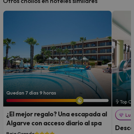
Otros chollos en hoteles similares
Quedan 7 días 9 horas
Top Ch
¿El mejor regalo? Una escapada al
Lux
Algarve con acceso diario al spa
Descon
Baia Grande