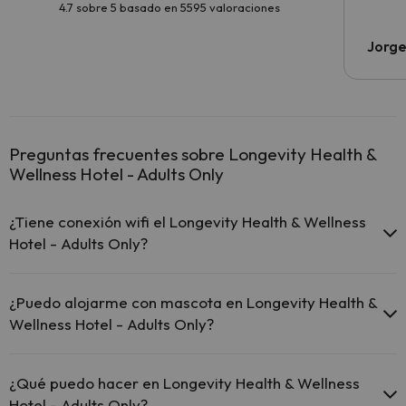
4.7 sobre 5 basado en 5595 valoraciones
Jorge
Preguntas frecuentes sobre Longevity Health &
Wellness Hotel - Adults Only
¿Tiene conexión wifi el Longevity Health & Wellness
Hotel - Adults Only?
El Longevity Health & Wellness Hotel - Adults Only ofrece Wi-
Fi gratuito en todo el hotel.
¿Puedo alojarme con mascota en Longevity Health &
El Longevity Health & Wellness Hotel - Adults Only ofrece Wi-
Wellness Hotel - Adults Only?
Fi gratuito en zonas comunes.
El Longevity Health & Wellness Hotel - Adults Only dispone de
En Longevity Health & Wellness Hotel - Adults Only no se admiten
Wi-Fi.
mascotas.
¿Qué puedo hacer en Longevity Health & Wellness
Hotel - Adults Only?