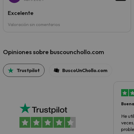
Excelente
Valoración sin comentarios
Opiniones sobre buscounchollo.com
Trustpilot
BuscoUnChollo.com
Buena
aloja
He ut
veces,
proble