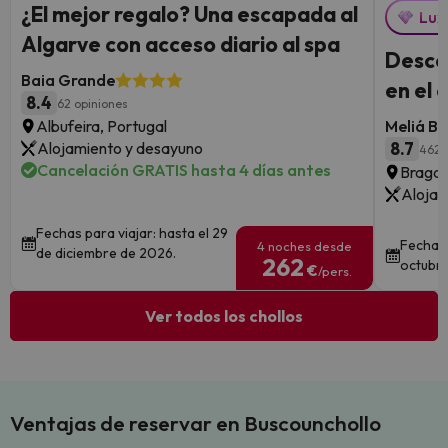
¿El mejor regalo? Una escapada al
Lux
Algarve con acceso diario al spa
Descon
Baia Grande
en el 
8.4
62 opiniones
Albufeira, Portugal
Meliá Br
Alojamiento y desayuno
8.7
4624
Cancelación GRATIS hasta 4 días antes
Braga,
Alojam
Fechas para viajar: hasta el 29
Fechas 
4 noches desde
de diciembre de 2026.
262
octubre
€
/pers.
Ver todos los chollos
Ventajas de reservar en Buscounchollo