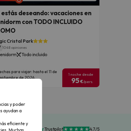
 estás deseando: vacaciones en
nidorm con TODO INCLUIDO
ROMO
ic Cristal Park
7
1048 opiniones
enidorm
Todo incluido
echas para viajar: hasta el 11 de
1 noche desde
eptiembre de 2026.
95
€
/pers.
ncias y poder
os ayudan a
ás eficiente y
Trustpilot
4.7/5
ies.
Muchas