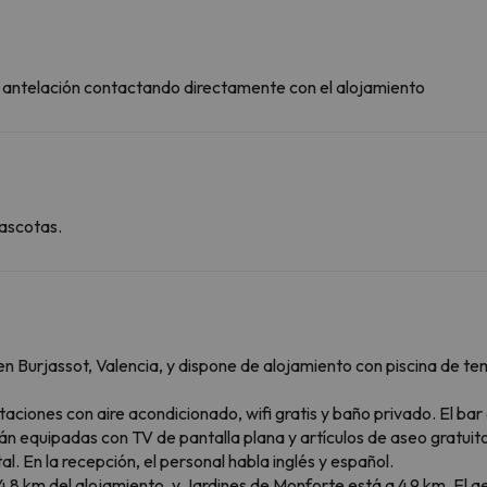
on antelación contactando directamente con el alojamiento
ascotas.
en Burjassot, Valencia, y dispone de alojamiento con piscina de tem
taciones con aire acondicionado, wifi gratis y baño privado. El bar
están equipadas con TV de pantalla plana y artículos de aseo grat
l. En la recepción, el personal habla inglés y español.
 4,8 km del alojamiento, y Jardines de Monforte está a 4,9 km. El