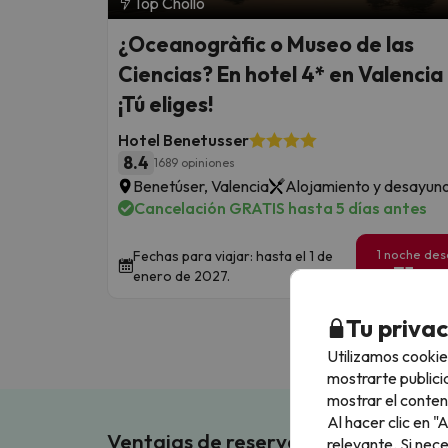
Top Chollo
¿Oceanogràfic o Museo de las
Ciencias? En hotel 4* en Valencia
¡Tú eliges!
Hotel Benetusser
8.4
1689 opiniones
Benetúser, Valencia
Alojamiento y desayun
Cancelación GRATIS hasta 5 días antes
1 noche de
Fechas para viajar: hasta el 1 de
51
enero de 2027.
€
/pe
Tu priva
Utilizamos cookie
mostrarte publici
mostrar el conten
Al hacer clic en 
Ventajas de reservar en Buscouncho
relevante. Si nec