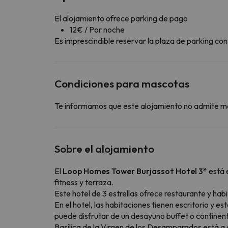
El alojamiento ofrece parking de pago
12€ / Por noche
Es imprescindible reservar la plaza de parking c
Condiciones para mascotas
Te informamos que este alojamiento no admite m
Sobre el alojamiento
El
Loop Homes Tower Burjassot Hotel 3*
está 
fitness y terraza.
Este hotel de 3 estrellas ofrece restaurante y habi
En el hotel, las habitaciones tienen escritorio y 
puede disfrutar de un desayuno buffet o continenta
Basílica de la Virgen de los Desamparados está a