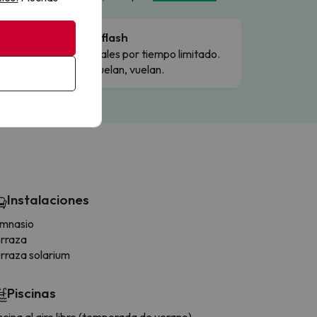
Ofertas flash
Precios reales por tiempo limitado.
Cuando vuelan, vuelan.
Instalaciones
imnasio
rraza
rraza solarium
Piscinas
scina al aire libre (temporada de verano)