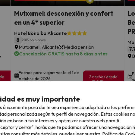
Mutxamel: desconexión y confort
Lo
en un 4* superior
Be
P
Hotel Bonalba Alicante
8
2815 opiniones
Mag
Mutxamel, Alicante
Media pensión
7.
Cancelación GRATIS hasta 8 días antes
o
B
Fechas para viajar: hasta el 1 de
F
sde
2 noches desde
octubre de 2026.
s
165
€
rs.
/pers.
cidad es muy importante
Ver todos los chollos
s únicamente para darte una experiencia adaptada a tus prefere
dad personalizada según tu perfil de navegación. Estas cookies n
ido en base a tus intereses y optimizar nuestra web para ti.
"Aceptar y cerrar", harás que te podamos ofrecer una navegación m
llo
esitas consultar más detalles, puedes leer nuestra
Política de Cook