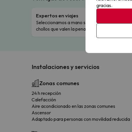
gracias.
Expertos en viajes
Cance
Seleccionamos a mano solo los
Cambio
chollos que valen la pena.
flexibi
Instalaciones y servicios
Zonas comunes
24 h recepción
Calefacción
Aire acondicionado en las zonas comunes
Ascensor
Adaptado para personas con movilidad reducida