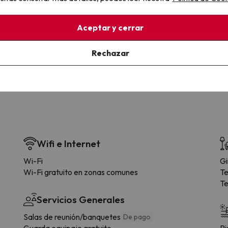
la sin complicaciones
Paga a tu ritmo
Aceptar y cerrar
s y cancelaciones con total
Fracciona o financia tu viaje.
lidad.
Reserva ahora, paga luego.
Rechazar
Wifi e Internet
Wi-Fi
G
Wi-Fi gratuito en zonas comunes
Te
Te
Servicios Generales
Salas de reunión/banquetes
De pago
Guarda equipaje gratuito
Pi