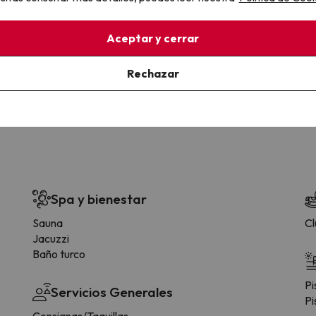
la sin complicaciones
Paga a tu ritmo
Aceptar y cerrar
s y cancelaciones con total
Fracciona o financia tu viaje.
lidad.
Reserva ahora, paga luego.
Rechazar
Spa y bienestar
Sauna
Cl
Jacuzzi
Baño turco
Pi
Servicios Generales
Pi
Consignas/Taquillas