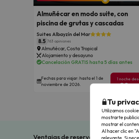
Almuñécar en modo suite, con
piscina de grutas y cascadas
Suites Albayzín del Mar
8.5
763 opiniones
Almuñécar, Costa Tropical
Alojamiento y desayuno
Cancelación GRATIS hasta 5 días antes
Fechas para viajar: hasta el 1 de
1 noche de
89
noviembre de 2026.
€
/pe
Tu priva
Utilizamos cookie
mostrarte publici
mostrar el conten
Al hacer clic en 
Ventajas de reservar en Buscouncho
relevante. Si nec