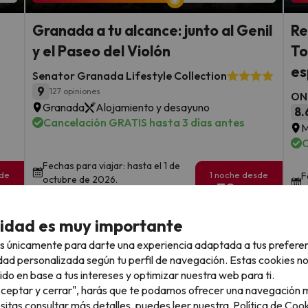
Granada a tu alcance: junto al Genil
Re
y el Paseo del Violón
To
es
Senator Granada Lifestyle Collection
9
127 opiniones
ON 
Granada
Alojamiento y desayuno
8.
Cancelación GRATIS hasta 3 días antes
M
C
Fechas para viajar: hasta el 1 de
sde
1 noche desde
F
octubre de 2026.
32
o
€
rs.
/pers.
cidad es muy importante
Ver todos los chollos
s únicamente para darte una experiencia adaptada a tus prefere
dad personalizada según tu perfil de navegación. Estas cookies n
ido en base a tus intereses y optimizar nuestra web para ti.
"Aceptar y cerrar", harás que te podamos ofrecer una navegación m
llo
esitas consultar más detalles, puedes leer nuestra
Política de Cook