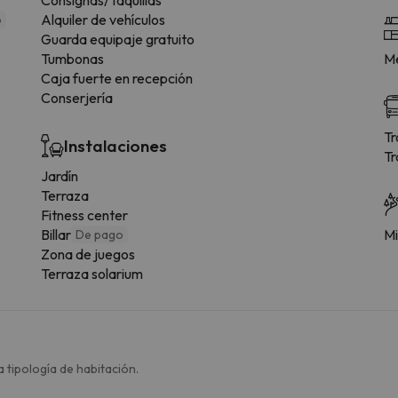
Alquiler de vehículos
o
Guarda equipaje gratuito
Tumbonas
Me
Caja fuerte en recepción
Conserjería
Tr
Instalaciones
Tr
Jardín
Terraza
Fitness center
Billar
Mi
De pago
Zona de juegos
Terraza solarium
 tipología de habitación.