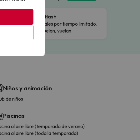
Ofertas flash
Precios reales por tiempo limitado.
Cuando vuelan, vuelan.
Niños y animación
ub de niños
Piscinas
scina al aire libre (temporada de verano)
scina al aire libre (toda la temporada)