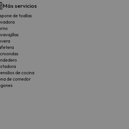
Más servicios
spone de toallas
avadora
orno
vavajillas
evera
afetera
icroondas
endedero
ostadora
ensilios de cocina
ona de comedor
ogones