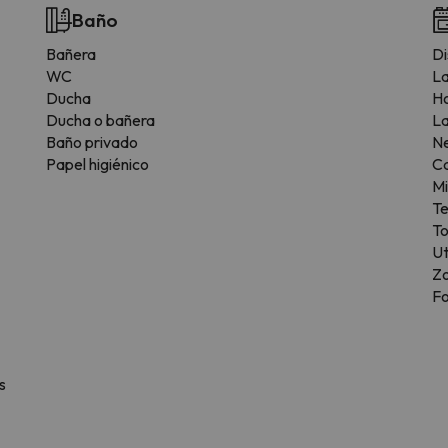
Baño
Bañera
Di
WC
L
Ducha
H
Ducha o bañera
La
Baño privado
N
Papel higiénico
C
M
T
T
Ut
Z
F
s