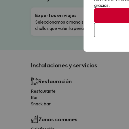
gracias.
Expertos en viajes
Cance
Seleccionamos a mano solo los
Cambio
chollos que valen la pena.
flexibi
Instalaciones y servicios
Restauración
Restaurante
Bar
Snack bar
Zonas comunes
Calefacción