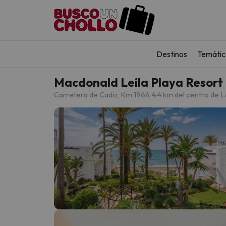
Destinos
Temátic
Macdonald Leila Playa Resort
Carretera de Cadiz, Km 196
A 4.4 km del centro de L