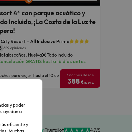
sort 4* con parque acuático y
do Incluido, ¡La Costa de la Luz te
pera!
City Resort - All Inclusive Prime
6
689 opiniones
atalascañas, Huelva
Todo incluido
ancelación GRATIS hasta 16 días antes
3 noches desde
echas para viajar: hasta el 10 de
388
ctubre de 2026.
€
/pers.
ncias y poder
os ayudan a
ás eficiente y
Trustpilot
4.7/5
ies.
Muchas