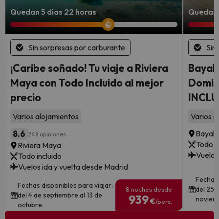
Quedan 5 días 22 horas
Quedan 
Sin sorpresas por carburante
Sin
¡Caribe soñado! Tu viaje a Riviera
Bayahi
Maya con Todo Incluido al mejor
Domin
precio
INCLU
Varios alojamientos
Varios a
8.6
Bayahi
248 opiniones
Todo i
Riviera Maya
Vuelos
Todo incluido
Vuelos ida y vuelta desde Madrid
Fechas 
Fechas disponibles para viajar:
del 25 
8 noches desde
del 4 de septiembre al 13 de
939
noviem
€
/pers.
octubre.