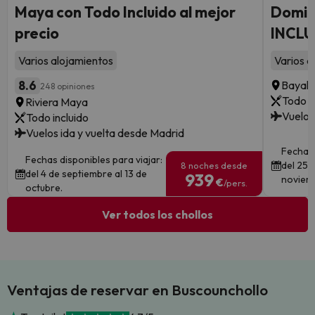
Maya con Todo Incluido al mejor
Domin
precio
INCLU
Varios alojamientos
Varios a
8.6
Bayahi
248 opiniones
Todo i
Riviera Maya
Vuelos
Todo incluido
Vuelos ida y vuelta desde Madrid
Fechas 
Fechas disponibles para viajar:
del 25 
8 noches desde
del 4 de septiembre al 13 de
939
noviem
€
/pers.
octubre.
Ver todos los chollos
Ventajas de reservar en Buscounchollo