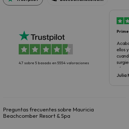
Primer
sencil
Acabo
ellos 
cuando
surgie
4.7 sobre 5 basado en 5554 valoraciones
cómo s
todo v
Julia
Preguntas frecuentes sobre Mauricia
Beachcomber Resort & Spa