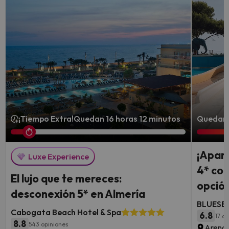
¡Tiempo Extra!
Quedan 16 horas 12 minutos
Quedan 
¡Aparc
Luxe Experience
4* con
El lujo que te mereces:
opción
desconexión 5* en Almería
BLUESEA
Cabogata Beach Hotel & Spa
6.8
17 o
8.8
543 opiniones
Arenal