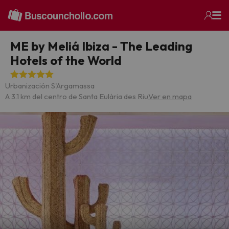
ME by Meliá Ibiza - The Leading
Hotels of the World
Urbanización S'Argamassa
A 3.1 km del centro de Santa Eulària des Riu
Ver en mapa