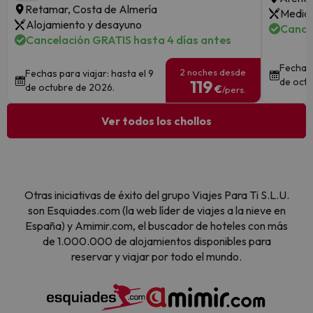
Retamar, Costa de Almería
Media 
Alojamiento y desayuno
Cance
Cancelación GRATIS hasta 4 días antes
Fechas 
2 noches desde
Fechas para viajar: hasta el 9
de octu
119
de octubre de 2026.
€
/pers.
Ver todos los chollos
Otras iniciativas de éxito del grupo Viajes Para Ti S.L.U.
son Esquiades.com (la web líder de viajes a la nieve en
España) y Amimir.com, el buscador de hoteles con más
de 1.000.000 de alojamientos disponibles para
reservar y viajar por todo el mundo.