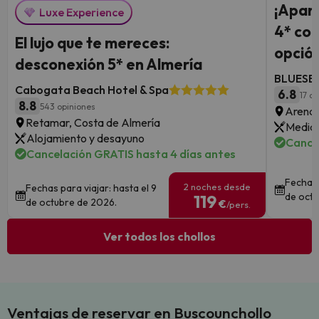
¡Aparc
Luxe Experience
4* con
El lujo que te mereces:
opción
desconexión 5* en Almería
BLUESEA
Cabogata Beach Hotel & Spa
6.8
17 o
8.8
543 opiniones
Arenal
Retamar, Costa de Almería
Media 
Alojamiento y desayuno
Cance
Cancelación GRATIS hasta 4 días antes
Fechas 
2 noches desde
Fechas para viajar: hasta el 9
de octu
119
de octubre de 2026.
€
/pers.
Ver todos los chollos
Ventajas de reservar en Buscounchollo