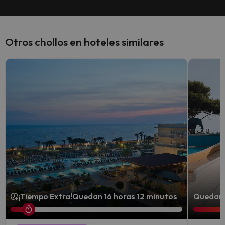
Otros chollos en hoteles similares
¡Tiempo Extra!
Quedan 16 horas 12 minutos
Quedan 