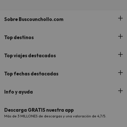
Sobre Buscounchollo.com
¿Quiénes somos?
Top destinos
Tarjeta Regalo
Hoteles Andalucía
Top viajes destacados
Buscounchollo en los medios
Hoteles Andorra
Blog
Viajes con Niños
Top fechas destacadas
Hoteles Cataluña
Web Corporativa
Viajes de Ciudad
Hoteles Portugal
Verano
Info y ayuda
Proveedores
Viajes de Novios
Hoteles Valencia
Puente de Agosto
Opiniones de nuestros clientes
Viajes con mascotas
Contáctanos
Descarga GRATIS nuestra app
Hoteles Galicia
Vacaciones en Agosto
Más de 3 MILLONES de descargas y una valoración de 4,7/5.
Viajes para grupos
Chollos con Todo Incluido
Preguntas frecuentes
Hoteles en Islas
Vacaciones en Septiembre