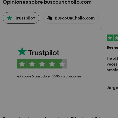
Opiniones sobre buscounchollo.com
Trustpilot
BuscoUnChollo.com
Buena
aloja
He ut
veces,
proble
4.7 sobre 5 basado en 5595 valoraciones
Jorge