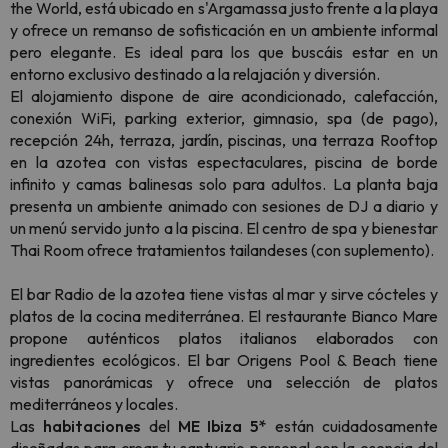
the World, está ubicado en s'Argamassa justo frente a la playa
y ofrece un remanso de sofisticación en un ambiente informal
pero elegante. Es ideal para los que buscáis estar en un
entorno exclusivo destinado a la relajación y diversión.
El alojamiento dispone de aire acondicionado, calefacción,
conexión WiFi, parking exterior, gimnasio, spa (de pago),
recepción 24h, terraza, jardín, piscinas, una terraza Rooftop
en la azotea con
vistas espectaculares, piscina de borde
infinito y camas balinesas solo para adultos. La planta baja
presenta un ambiente animado con sesiones de DJ a diario y
un menú servido junto a la piscina. El centro de spa y bienestar
Thai Room ofrece tratamientos tailandeses (con suplemento).
El bar
Radio
de la azotea tiene vistas al mar y sirve cócteles y
platos de la cocina mediterránea. El restaurante
Bianco Mare
propone auténticos platos italianos elaborados con
ingredientes ecológicos.
El bar
Origens Pool & Beach
tiene
vistas panorámicas y ofrece una selección de platos
mediterráneos y locales.
Las
habitaciones
del
ME Ibiza 5*
están cuidadosamente