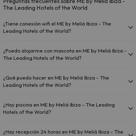
Preguntas frecuentes sobre ME by Meliá Ibiza -
The Leading Hotels of the World
¿Tiene conexión wifi el ME by Meliá Ibiza - The
Leading Hotels of the World?
El ME by Meliá Ibiza - The Leading Hotels of the World ofrece
Wi-Fi gratuito en todo el hotel.
¿Puedo alojarme con mascota en ME by Meliá Ibiza -
El ME by Meliá Ibiza - The Leading Hotels of the World ofrece
The Leading Hotels of the World?
Wi-Fi gratuito en zonas comunes.
El ME by Meliá Ibiza - The Leading Hotels of the World
En ME by Meliá Ibiza - The Leading Hotels of the World se admiten
dispone de Wi-Fi.
mascotas (previa petición y de pago directo en hotel). Consulta las
¿Qué puedo hacer en ME by Meliá Ibiza - The
condiciones.
Leading Hotels of the World?
El ME by Meliá Ibiza - The Leading Hotels of the World dispone de
las siguientes actividades (algunas pueden ser de pago).
¿Hay piscina en ME by Meliá Ibiza - The Leading
Hotels of the World?
Masajista
Sí, ME by Meliá Ibiza - The Leading Hotels of the World tiene piscina
(este servicio puede ser de pago) Aquí tienes más info sobre la
¿Hay recepción 24 horas en ME by Meliá Ibiza - The