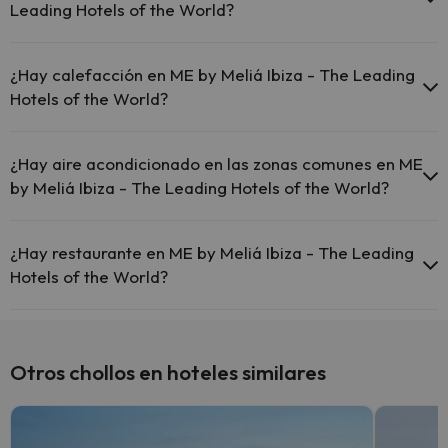
piscina y otras instalaciones.
Leading Hotels of the World?
Piscina al aire libre (temporada de verano)
Sí, ME by Meliá Ibiza - The Leading Hotels of the World tiene
Piscina al aire libre (toda la temporada)
recepción 24 horas.
¿Hay calefacción en ME by Meliá Ibiza - The Leading
Hotels of the World?
Sí, ME by Meliá Ibiza - The Leading Hotels of the World tiene
calefacción en las zonas comunes.
¿Hay aire acondicionado en las zonas comunes en ME
by Meliá Ibiza - The Leading Hotels of the World?
Sí, ME by Meliá Ibiza - The Leading Hotels of the World tiene aire
acondicionado en las zonas comunes.
¿Hay restaurante en ME by Meliá Ibiza - The Leading
Hotels of the World?
Sí, ME by Meliá Ibiza - The Leading Hotels of the World tiene
restaurante.
Otros chollos en hoteles similares