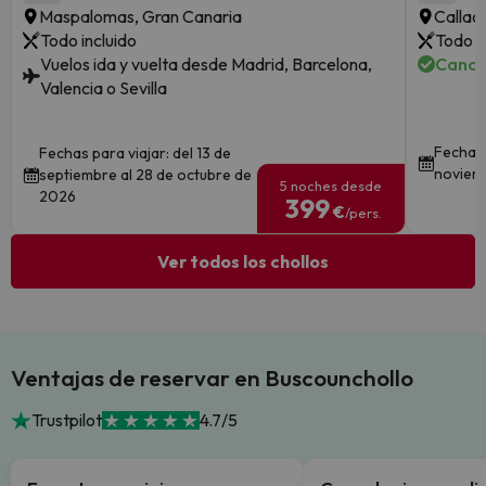
Maspalomas, Gran Canaria
Callao
Todo incluido
Todo i
Vuelos ida y vuelta desde Madrid, Barcelona,
Cance
Valencia o Sevilla
Fechas 
Fechas para viajar: del 13 de
noviem
septiembre al 28 de octubre de
5 noches desde
2026
399
€
/pers.
Ver todos los chollos
Ventajas de reservar en Buscounchollo
Trustpilot
4.7/5