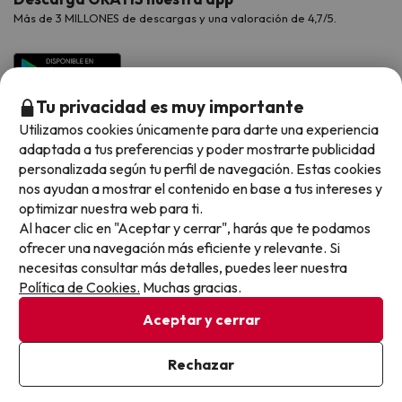
Hoteles Galicia
Vacaciones en Agosto
Más de 3 MILLONES de descargas y una valoración de 4,7/5.
Viajes para grupos
Chollos con Todo Incluido
Preguntas frecuentes
Hoteles en Islas
Vacaciones en Septiembre
Chollos en la playa
Hoteles Salou
Vacaciones en Octubre
Chollos con Vuelo Incluido
Tu privacidad es muy importante
Vacaciones en Noviembre
Utilizamos cookies únicamente para darte una experiencia
Hoteles con toboganes
adaptada a tus preferencias y poder mostrarte publicidad
personalizada según tu perfil de navegación. Estas cookies
Selección de la Newsletter
nos ayudan a mostrar el contenido en base a tus intereses y
optimizar nuestra web para ti.
Métodos de pago disponibles
Los favoritos de nuestros clientes
Al hacer clic en "Aceptar y cerrar", harás que te podamos
ofrecer una navegación más eficiente y relevante. Si
necesitas consultar más detalles, puedes leer nuestra
Política de Cookies.
Muchas gracias.
Condiciones generales
Privacidad datos
Aceptar y cerrar
Política de cookies
Rechazar
Viajes para ti S.L.U. Copyright © Buscounchollo.com 2010 -
2026