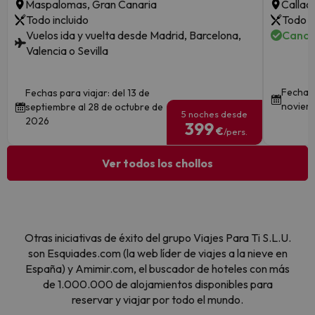
Maspalomas, Gran Canaria
Callao
Todo incluido
Todo i
Vuelos ida y vuelta desde Madrid, Barcelona,
Cance
Valencia o Sevilla
Fechas 
Fechas para viajar: del 13 de
noviem
septiembre al 28 de octubre de
5 noches desde
2026
399
€
/pers.
Ver todos los chollos
Otras iniciativas de éxito del grupo Viajes Para Ti S.L.U.
son Esquiades.com (la web líder de viajes a la nieve en
España) y Amimir.com, el buscador de hoteles con más
de 1.000.000 de alojamientos disponibles para
reservar y viajar por todo el mundo.