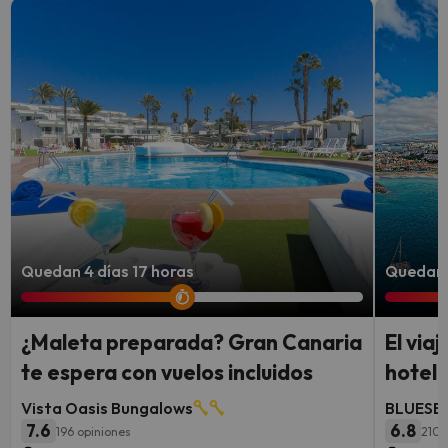
Quedan 4 días 17 horas
Quedan 3
¿Maleta preparada? Gran Canaria
El via
te espera con vuelos incluidos
hotel 
Vista Oasis Bungalows
BLUESEA
7.6
6.8
196 opiniones
210 