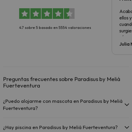
sencil
Acabo
ellos 
cuando
4.7 sobre 5 basado en 5554 valoraciones
surgie
cómo s
todo v
Julia
Preguntas frecuentes sobre Paradisus by Meliá
Fuerteventura
¿Puedo alojarme con mascota en Paradisus by Meliá
Fuerteventura?
En Paradisus by Meliá Fuerteventura no se admiten mascotas.
¿Hay piscina en Paradisus by Meliá Fuerteventura?