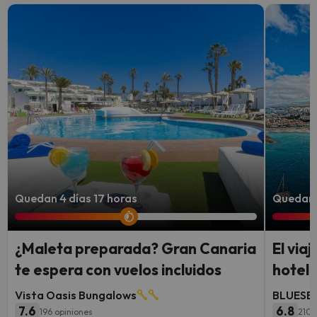
Quedan 4 días 17 horas
Quedan 3
¿Maleta preparada? Gran Canaria
El via
te espera con vuelos incluidos
hotel 
Vista Oasis Bungalows
BLUESEA
7.6
6.8
196 opiniones
210 