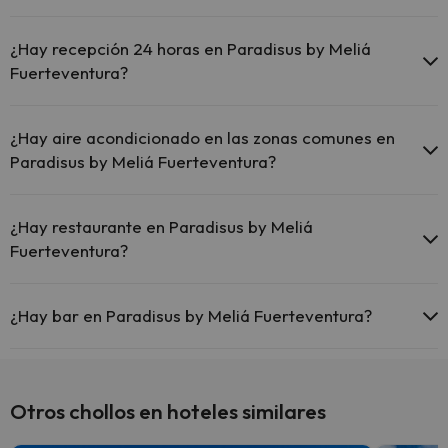
Sí, Paradisus by Meliá Fuerteventura tiene piscina (este servicio
puede ser de pago) Aquí tienes más info sobre la piscina y otras
¿Hay recepción 24 horas en Paradisus by Meliá
instalaciones.
Fuerteventura?
Piscina al aire libre (temporada de verano)
Sí, Paradisus by Meliá Fuerteventura tiene recepción 24 horas.
Piscina al aire libre (toda la temporada)
¿Hay aire acondicionado en las zonas comunes en
Paradisus by Meliá Fuerteventura?
Sí, Paradisus by Meliá Fuerteventura tiene aire acondicionado en las
zonas comunes.
¿Hay restaurante en Paradisus by Meliá
Fuerteventura?
Sí, Paradisus by Meliá Fuerteventura tiene restaurante.
¿Hay bar en Paradisus by Meliá Fuerteventura?
Sí, Paradisus by Meliá Fuerteventura tiene bar.
Otros chollos en hoteles similares