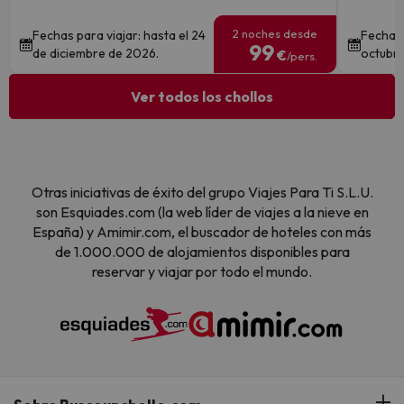
2 noches desde
Fechas para viajar: hasta el 24
Fechas 
99
de diciembre de 2026.
octubre
€
/pers.
Ver todos los chollos
Otras iniciativas de éxito del grupo Viajes Para Ti S.L.U.
son Esquiades.com (la web líder de viajes a la nieve en
España) y Amimir.com, el buscador de hoteles con más
de 1.000.000 de alojamientos disponibles para
reservar y viajar por todo el mundo.