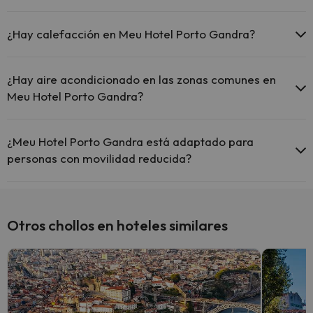
Sí, Meu Hotel Porto Gandra tiene recepción 24 horas.
¿Hay calefacción en Meu Hotel Porto Gandra?
Sí, Meu Hotel Porto Gandra tiene calefacción en las zonas
comunes.
¿Hay aire acondicionado en las zonas comunes en
Meu Hotel Porto Gandra?
Sí, Meu Hotel Porto Gandra tiene aire acondicionado en las zonas
comunes.
¿Meu Hotel Porto Gandra está adaptado para
personas con movilidad reducida?
Sí, Meu Hotel Porto Gandra está adaptado para personas con
movilidad reducida.
Otros chollos en hoteles similares