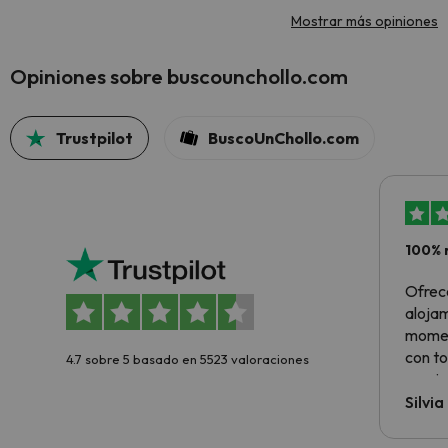
Mostrar más opiniones
Opiniones sobre buscounchollo.com
Trustpilot
BuscoUnChollo.com
100% 
Ofrec
alojam
momen
con to
4.7 sobre 5 basado en 5523 valoraciones
precio
Silvi