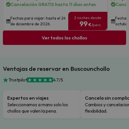
Cancelación GRATIS hasta 11 días antes
Cance
2 noches desde
Fechas para viajar: hasta el 24
Fechas 
99
de diciembre de 2026.
octubre
€
/pers.
Ver todos los chollos
Ventajas de reservar en Buscounchollo
Trustpilot
4.7/5
Expertos en viajes
Cancela sin compli
Seleccionamos a mano solo los
Cambios y cancelacion
chollos que valen la pena.
flexibilidad.