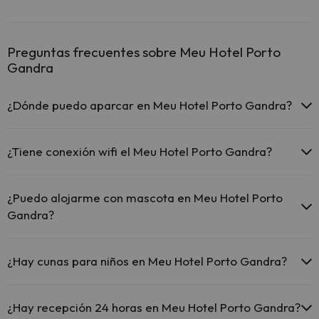
Preguntas frecuentes sobre Meu Hotel Porto
Gandra
¿Dónde puedo aparcar en Meu Hotel Porto Gandra?
Si te alojas en Meu Hotel Porto Gandra tienes estas posibilidades
de aparcamiento (bajo disponibilidad):
¿Tiene conexión wifi el Meu Hotel Porto Gandra?
Parking exterior gratuito
El Meu Hotel Porto Gandra ofrece Wi-Fi gratuito en todo el hotel.
¿Puedo alojarme con mascota en Meu Hotel Porto
Gandra?
En Meu Hotel Porto Gandra no se admiten mascotas.
¿Hay cunas para niños en Meu Hotel Porto Gandra?
El Meu Hotel Porto Gandra dispone de cunas gratis en el hotel
(solicítalo antes de iniciar tu viaje).
¿Hay recepción 24 horas en Meu Hotel Porto Gandra?