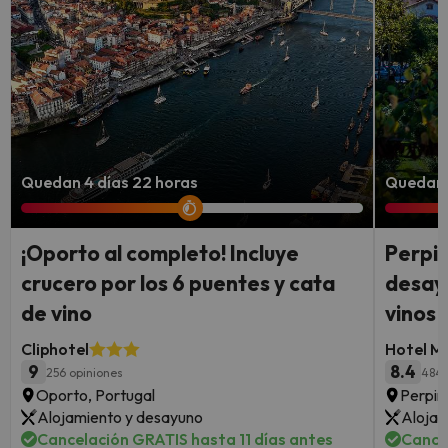
Quedan 4 días 22 horas
Quedan 
¡Oporto al completo! Incluye
Perpiñ
crucero por los 6 puentes y cata
desayu
de vino
vinos
Cliphotel
Hotel M
9
8.4
256 opiniones
484 
Oporto, Portugal
Perpiñ
Alojamiento y desayuno
Alojam
Cancelación GRATIS hasta 11 días antes
Cance