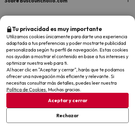
Sobre Buscounchollo.com
¿Quiénes somos?
Top destinos
Tu privacidad es muy importante
Tarjeta Regalo
Hoteles Andalucía
Utilizamos cookies únicamente para darte una experiencia
Top viajes destacados
Buscounchollo en los medios
adaptada a tus preferencias y poder mostrarte publicidad
Hoteles Andorra
personalizada según tu perfil de navegación. Estas cookies
Blog
Viajes con Niños
nos ayudan a mostrar el contenido en base a tus intereses y
Top fechas destacadas
Hoteles Cataluña
optimizar nuestra web para ti.
Web Corporativa
Viajes de Ciudad
Al hacer clic en "Aceptar y cerrar", harás que te podamos
Hoteles Portugal
Verano
ofrecer una navegación más eficiente y relevante. Si
Info y ayuda
Proveedores
Viajes de Novios
necesitas consultar más detalles, puedes leer nuestra
Hoteles Valencia
Puente de Agosto
Política de Cookies.
Muchas gracias.
Opiniones de nuestros clientes
Viajes con mascotas
Contáctanos
Descarga GRATIS nuestra app
Hoteles Galicia
Vacaciones en Agosto
Aceptar y cerrar
Más de 3 MILLONES de descargas y una valoración de 4,7/5.
Viajes para grupos
Chollos con Todo Incluido
Preguntas frecuentes
Hoteles en Islas
Vacaciones en Septiembre
Rechazar
Chollos en la playa
Hoteles Salou
Vacaciones en Octubre
Chollos con Vuelo Incluido