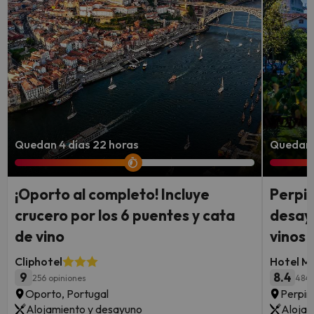
Quedan 4 días 22 horas
Quedan 
¡Oporto al completo! Incluye
Perpiñ
crucero por los 6 puentes y cata
desayu
de vino
vinos
Cliphotel
Hotel M
9
8.4
256 opiniones
484 
Oporto, Portugal
Perpiñ
Alojamiento y desayuno
Alojam