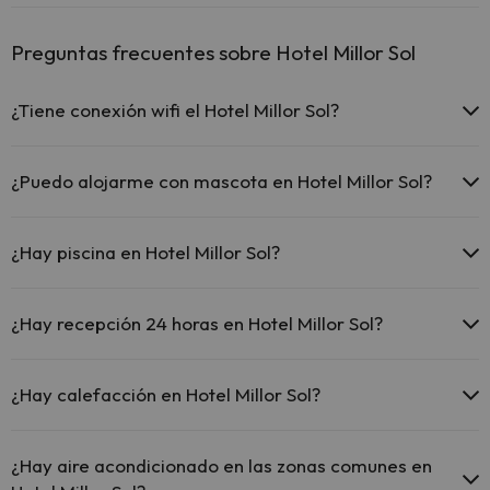
Preguntas frecuentes sobre Hotel Millor Sol
¿Tiene conexión wifi el Hotel Millor Sol?
El Hotel Millor Sol ofrece Wi-Fi gratuito en todo el hotel.
El Hotel Millor Sol ofrece Wi-Fi gratuito en zonas comunes.
¿Puedo alojarme con mascota en Hotel Millor Sol?
El Hotel Millor Sol dispone de Wi-Fi.
En Hotel Millor Sol no se admiten mascotas.
¿Hay piscina en Hotel Millor Sol?
Sí, Hotel Millor Sol tiene piscina (este servicio puede ser de pago)
Aquí tienes más info sobre la piscina y otras instalaciones.
¿Hay recepción 24 horas en Hotel Millor Sol?
Piscina al aire libre (temporada de verano)
Sí, Hotel Millor Sol tiene recepción 24 horas.
Piscina al aire libre (toda la temporada)
¿Hay calefacción en Hotel Millor Sol?
Sí, Hotel Millor Sol tiene calefacción en las zonas comunes.
¿Hay aire acondicionado en las zonas comunes en