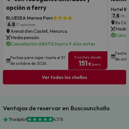
opción a ferry
Hotel B
7.8
96 o
BLUESEA Marina Parc
Es Can
6.8
17 opiniones
Media 
Arenal d'en Castell, Menorca
Cance
Media pensión
Cancelación GRATIS hasta 9 días antes
Fechas 
3 noches desde
Fechas para viajar: hasta el 31
de octu
151
de octubre de 2026.
€
/pers.
Ver todos los chollos
Ventajas de reservar en Buscounchollo
Trustpilot
4.7/5