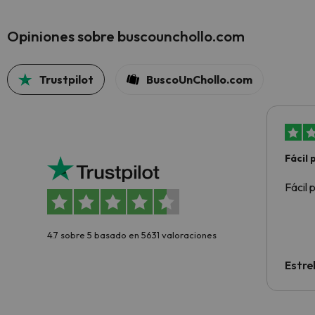
Opiniones sobre buscounchollo.com
Trustpilot
BuscoUnChollo.com
Fácil
Fácil 
4.7 sobre 5 basado en 5631 valoraciones
Estre