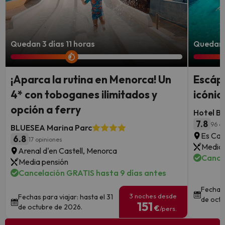
Quedan 3 días 11 horas
Quedan 
¡Aparca la rutina en Menorca! Un
Escápa
4* con toboganes ilimitados y
icónic
opción a ferry
Hotel B
7.8
96 o
BLUESEA Marina Parc
Es Can
6.8
17 opiniones
Media 
Arenal d'en Castell, Menorca
Cance
Media pensión
Cancelación GRATIS hasta 9 días antes
Fechas 
3 noches desde
Fechas para viajar: hasta el 31
de octu
151
de octubre de 2026.
€
/pers.