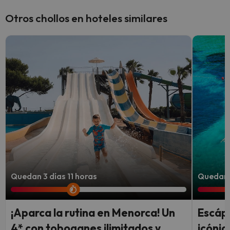
Otros chollos en hoteles similares
Quedan 3 días 11 horas
Quedan 
¡Aparca la rutina en Menorca! Un
Escápa
4* con toboganes ilimitados y
icónic