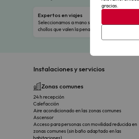
gracias.
Expertos en viajes
Cance
Seleccionamos a mano solo los
Cambio
chollos que valen la pena.
flexibi
Instalaciones y servicios
Zonas comunes
24 h recepción
Calefacción
Aire acondicionado en las zonas comunes
Ascensor
Acceso para personas con movilidad reducida en
zonas comunes (sin baño adaptado en las
habitaciones)