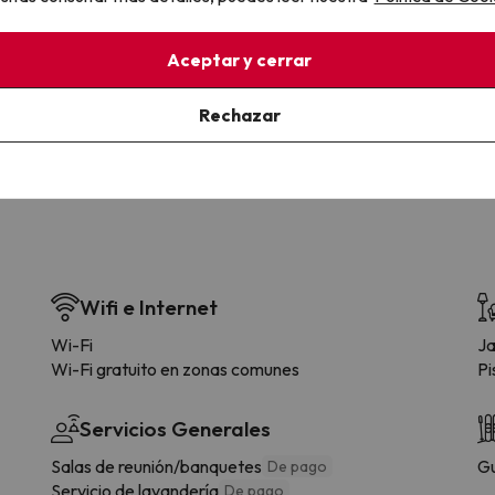
la sin complicaciones
Paga a tu ritmo
Aceptar y cerrar
s y cancelaciones con total
Fracciona o financia tu viaje.
lidad.
Reserva ahora, paga luego.
Rechazar
Wifi e Internet
Wi-Fi
Ja
Wi-Fi gratuito en zonas comunes
Pi
Servicios Generales
Salas de reunión/banquetes
Gu
De pago
Servicio de lavandería
De pago