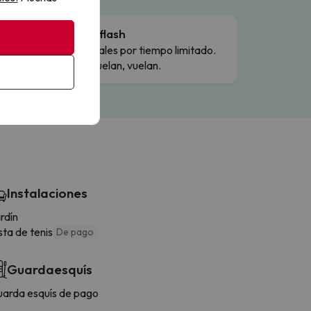
Ofertas flash
Precios reales por tiempo limitado.
Cuando vuelan, vuelan.
Instalaciones
rdín
sta de tenis
De pago
Guardaesquís
arda esquís de pago