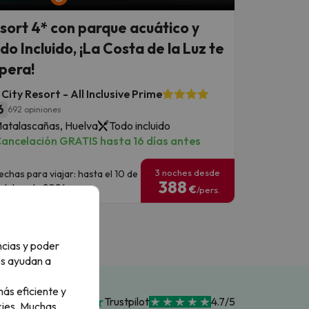
sort 4* con parque acuático y
do Incluido, ¡La Costa de la Luz te
pera!
City Resort - All Inclusive Prime
6
692 opiniones
atalascañas, Huelva
Todo incluido
ancelación GRATIS hasta 16 días antes
3 noches desde
echas para viajar: hasta el 10 de
388
ctubre de 2026.
€
/pers.
ncias y poder
os ayudan a
ás eficiente y
Trustpilot
4.7/5
ies.
Muchas