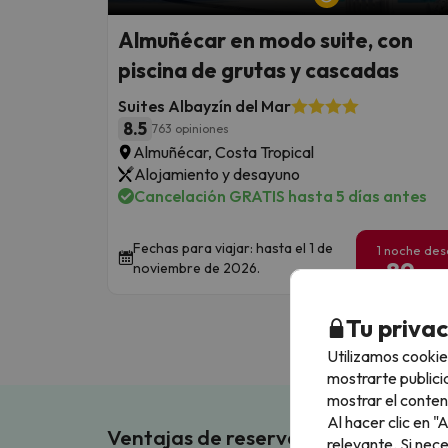
Almuñécar en modo suite, con
piscina de grutas y cascadas
Suites Albayzín del Mar
8.5
763 opiniones
Almuñécar, Costa Tropical
Alojamiento y desayuno
Cancelación GRATIS hasta 5 días antes
Fechas para viajar: hasta el 1 de
1 noche de
89
noviembre de 2026.
€
/pe
Tu priva
Utilizamos cookie
mostrarte publici
mostrar el conten
Al hacer clic en 
Ventajas de reservar en Buscouncho
relevante. Si nec