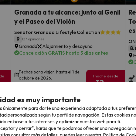
Granada a tu alcance: junto al Genil
Re
y el Paseo del Violón
To
es
Senator Granada Lifestyle Collection
9
127 opiniones
ON 
Granada
Alojamiento y desayuno
8.
Cancelación GRATIS hasta 3 días antes
M
C
Fechas para viajar: hasta el 1 de
sde
1 noche desde
F
octubre de 2026.
32
o
€
rs.
/pers.
Ver todos los chollos
cidad es muy importante
s únicamente para darte una experiencia adaptada a tus prefere
dad personalizada según tu perfil de navegación. Estas cookies n
ido en base a tus intereses y optimizar nuestra web para ti.
"Aceptar y cerrar", harás que te podamos ofrecer una navegación m
llo
esitas consultar más detalles, puedes leer nuestra
Política de Cook