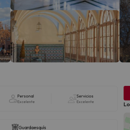
Personal
Servicios
Excelente
Excelente
Lo
Guardaesquís