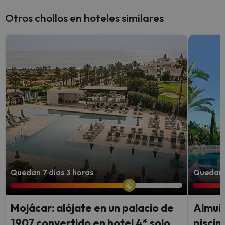
Otros chollos en hoteles similares
Quedan 7 días 3 horas
Quedan 
Mojácar: alójate en un palacio de
Almuñ
1907 convertido en hotel 4* solo
piscin