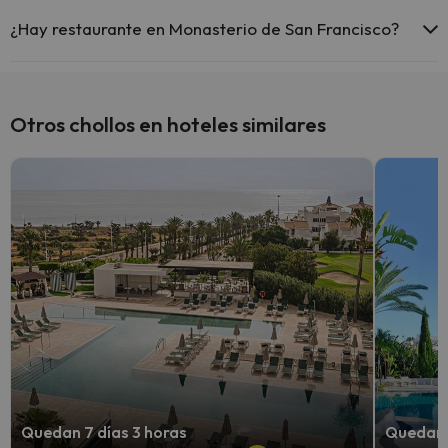
Sí, Monasterio de San Francisco tiene aire acondicionado en las
zonas comunes.
¿Hay restaurante en Monasterio de San Francisco?
Sí, Monasterio de San Francisco tiene restaurante.
Otros chollos en hoteles similares
Quedan 7 días 3 horas
Quedan 