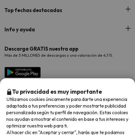
Hoteles Andorra
Blog
Viajes con Niños
Top fechas destacadas
Hoteles Cataluña
Web Corporativa
Viajes de Ciudad
Hoteles Portugal
Verano
Info y ayuda
Proveedores
Viajes de Novios
Hoteles Valencia
Puente de Agosto
Opiniones de nuestros clientes
Viajes con mascotas
Contáctanos
Descarga GRATIS nuestra app
Hoteles Galicia
Vacaciones en Agosto
Más de 3 MILLONES de descargas y una valoración de 4,7/5.
Viajes para grupos
Chollos con Todo Incluido
Preguntas frecuentes
Hoteles en Islas
Vacaciones en Septiembre
Chollos en la playa
Hoteles Salou
Vacaciones en Octubre
Chollos con Vuelo Incluido
Vacaciones en Noviembre
Tu privacidad es muy importante
Hoteles con toboganes
Utilizamos cookies únicamente para darte una experiencia
adaptada a tus preferencias y poder mostrarte publicidad
Selección de la Newsletter
personalizada según tu perfil de navegación. Estas cookies
nos ayudan a mostrar el contenido en base a tus intereses y
Métodos de pago disponibles
Los favoritos de nuestros clientes
optimizar nuestra web para ti.
Al hacer clic en "Aceptar y cerrar", harás que te podamos