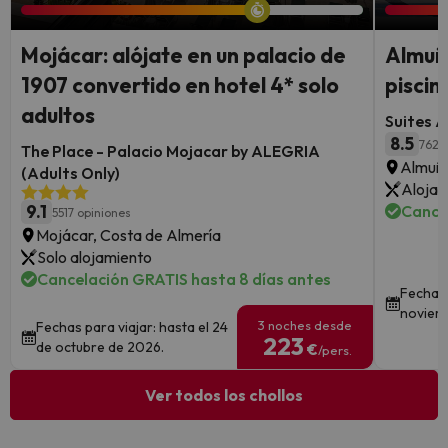
Mojácar: alójate en un palacio de
Almuñ
1907 convertido en hotel 4* solo
piscin
adultos
Suites A
8.5
762 
The Place - Palacio Mojacar by ALEGRIA
Almuñé
(Adults Only)
Alojam
9.1
Cance
5517 opiniones
Mojácar, Costa de Almería
Solo alojamiento
Cancelación GRATIS hasta 8 días antes
Fechas 
noviem
3 noches desde
Fechas para viajar: hasta el 24
223
de octubre de 2026.
€
/pers.
Ver todos los chollos