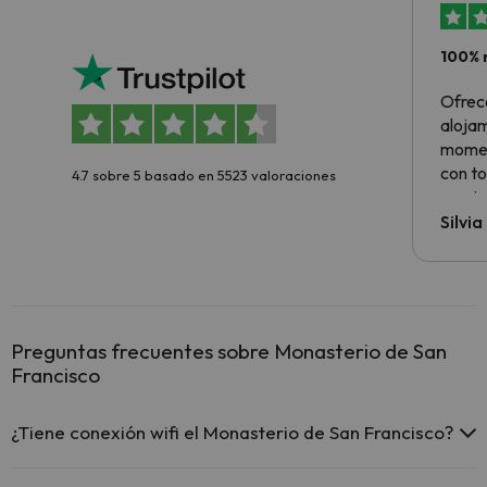
100% 
Ofrec
alojam
momen
con to
4.7 sobre 5 basado en 5523 valoraciones
precio
Silvi
Preguntas frecuentes sobre Monasterio de San
Francisco
¿Tiene conexión wifi el Monasterio de San Francisco?
El Monasterio de San Francisco ofrece Wi-Fi gratuito en