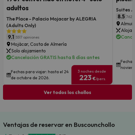
adultos
Suites A
8.5
762 
The Place - Palacio Mojacar by ALEGRIA
Almuñé
(Adults Only)
Alojam
9.1
Cance
5517 opiniones
Mojácar, Costa de Almería
Solo alojamiento
Cancelación GRATIS hasta 8 días antes
Fechas 
noviem
3 noches desde
Fechas para viajar: hasta el 24
223
de octubre de 2026.
€
/pers.
Ver todos los chollos
Ventajas de reservar en Buscounchollo