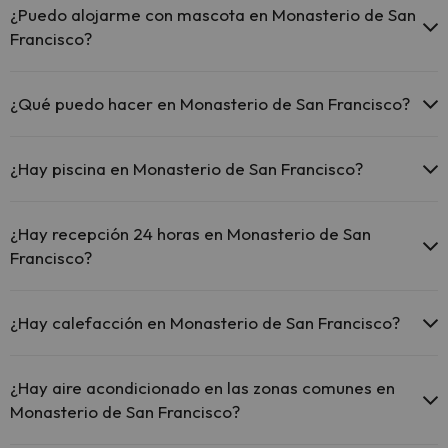
todo el hotel.
¿Puedo alojarme con mascota en Monasterio de San
El Monasterio de San Francisco ofrece Wi-Fi gratuito en
Francisco?
zonas comunes.
El Monasterio de San Francisco dispone de Wi-Fi.
En Monasterio de San Francisco se admiten mascotas (previa
petición y de pago directo en hotel). Consulta las condiciones.
¿Qué puedo hacer en Monasterio de San Francisco?
El Monasterio de San Francisco dispone de las siguientes
actividades (algunas pueden ser de pago).
¿Hay piscina en Monasterio de San Francisco?
Masajista
Sí, Monasterio de San Francisco tiene piscina (este servicio puede
ser de pago) Aquí tienes más info sobre la piscina y otras
¿Hay recepción 24 horas en Monasterio de San
instalaciones.
Francisco?
Piscina al aire libre (temporada de verano)
Sí, Monasterio de San Francisco tiene recepción 24 horas.
¿Hay calefacción en Monasterio de San Francisco?
Sí, Monasterio de San Francisco tiene calefacción en las zonas
comunes.
¿Hay aire acondicionado en las zonas comunes en
Monasterio de San Francisco?