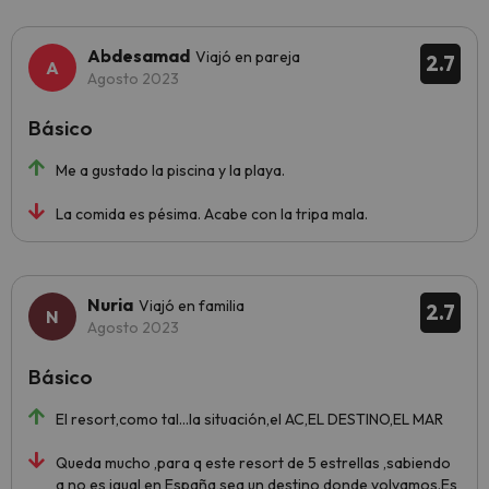
Abdesamad
Viajó en pareja
2.7
Agosto 2023
Básico
Me a gustado la piscina y la playa.
La comida es pésima. Acabe con la tripa mala.
Nuria
Viajó en familia
2.7
Agosto 2023
Básico
El resort,como tal...la situación,el AC,EL DESTINO,EL MAR
Queda mucho ,para q este resort de 5 estrellas ,sabiendo
q no es igual en España,sea un destino donde volvamos.Es