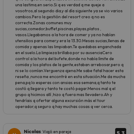
una lastima,en serio.Si q es verdad q me queje a
vosotros,al segundo dia,y al día siguiente ya se vio varios
cambios.Pero la gestión del resort creo q no es
correcta.Zonas comunes muy
sucias,comedor,buffet,piscinas,playas,platos ,
vasos.Llegabamos a la hora de comer y ya no habían
utensilios para comer,y era la 13.30.Mesas sucias,llenas de
comida y apenas las limpiaban.Te quedabas enganchada
en el suelo.La limpieza brillaba por su ausenciaCero
control a la hora del bufete,donde no había límite de
comida y los platos de la gente,estaban arrebosar,pero q
ni se lo comían.Verguenza ajena.Me sabe fatal hacer esta
reseña ,nunca me encontré en esta situación.Me da mucha
pena,pq lo esperas con ansias esa semana,q tanto te
costó q llegara y tanto te costó pagar.Menos mal q el
grupo q hicimos allí ,hizo q fuera mas llevadero.Ah y
tendríais q ofertar alguna excursión más el tour
operador,q seguro q hay muchas cosas q ver cerca.
Nicolas
Viajó en pareja
5.3