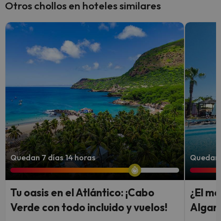
Otros chollos en hoteles similares
Quedan 7 días 14 horas
Quedan 6
Tu oasis en el Atlántico: ¡Cabo
¿El me
Verde con todo incluido y vuelos!
Algarv