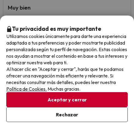
Muy bien
Ha salido todo perfecto, tal cual se contrato
Tu privacidad es muy importante
Un poco más de WIFI, estamos en era moderna y falla a
Utilizamos cookies únicamente para darte una experiencia
veces
adaptada a tus preferencias y poder mostrarte publicidad
personalizada según tu perfil de navegación. Estas cookies
nos ayudan a mostrar el contenido en base a tus intereses y
Mostrar más opiniones
optimizar nuestra web para ti.
Al hacer clic en "Aceptar y cerrar", harás que te podamos
Opiniones sobre buscounchollo.com
ofrecer una navegación más eficiente y relevante. Si
necesitas consultar más detalles, puedes leer nuestra
Política de Cookies.
Muchas gracias.
Trustpilot
BuscoUnChollo.com
Aceptar y cerrar
Rechazar
Fácil