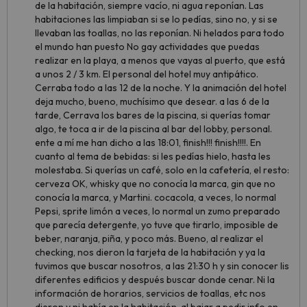
de la habitación, siempre vacío, ni agua reponían. Las
habitaciones las limpiaban si se lo pedías, sino no, y si se
llevaban las toallas, no las reponían. Ni helados para todo
el mundo han puesto No gay actividades que puedas
realizar en la playa, a menos que vayas al puerto, que está
a unos 2 / 3 km. El personal del hotel muy antipático.
Cerraba todo a las 12 de la noche. Y la animación del hotel
deja mucho, bueno, muchísimo que desear. a las 6 de la
tarde, Cerrava los bares de la piscina, si querías tomar
algo, te toca a ir de la piscina al bar del lobby, personal.
ente a mí me han dicho a las 18:01, finish!!! finish!!!!. En
cuanto al tema de bebidas: si les pedías hielo, hasta les
molestaba. Si querías un café, solo en la cafetería, el resto:
cerveza OK, whisky que no conocía la marca, gin que no
conocía la marca, y Martini. cocacola, a veces, lo normal
Pepsi, sprite limón a veces, lo normal un zumo preparado
que parecía detergente, yo tuve que tirarlo, imposible de
beber, naranja, piña, y poco más. Bueno, al realizar el
checking, nos dieron la tarjeta de la habitación y ya la
tuvimos que buscar nosotros, a las 21:30 h y sin conocer lis
diferentes edificios y después buscar donde cenar. Ni la
información de horarios, servicios de toallas, etc nos