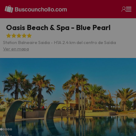
Oasis Beach & Spa - Blue Pearl
Station Balneaire Saidia - H1
A 2.4 km del centro de Saïdia
Ver en mapa