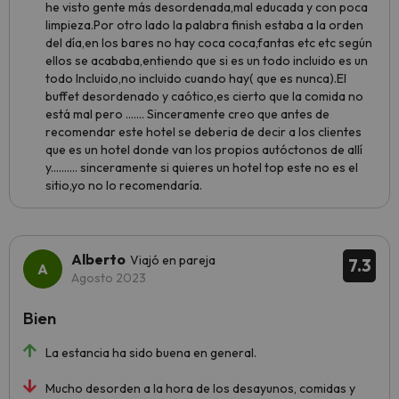
he visto gente más desordenada,mal educada y con poca
limpieza.Por otro lado la palabra finish estaba a la orden
del día,en los bares no hay coca coca,fantas etc etc según
ellos se acababa,entiendo que si es un todo incluido es un
todo Incluido,no incluido cuando hay( que es nunca).El
buffet desordenado y caótico,es cierto que la comida no
está mal pero ....... Sinceramente creo que antes de
recomendar este hotel se deberia de decir a los clientes
que es un hotel donde van los propios autóctonos de allí
y.......... sinceramente si quieres un hotel top este no es el
sitio,yo no lo recomendaría.
Alberto
Viajó en pareja
7.3
Agosto 2023
Bien
La estancia ha sido buena en general.
Mucho desorden a la hora de los desayunos, comidas y