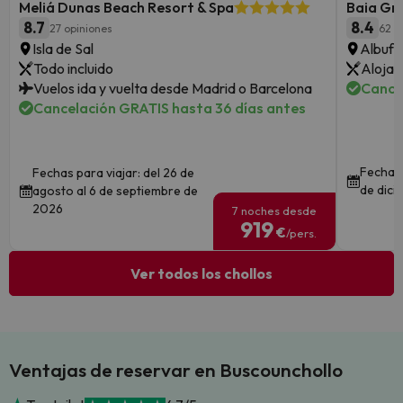
Meliá Dunas Beach Resort & Spa
Baia Gr
8.7
8.4
27 opiniones
62 o
Isla de Sal
Albufe
Todo incluido
Alojam
Vuelos ida y vuelta desde Madrid o Barcelona
Cance
Cancelación GRATIS hasta 36 días antes
Fechas 
Fechas para viajar: del 26 de
de dici
agosto al 6 de septiembre de
2026
7 noches desde
919
€
/pers.
Ver todos los chollos
Ventajas de reservar en Buscounchollo