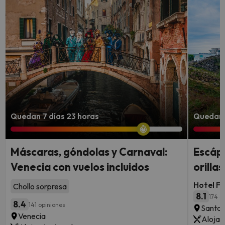
Quedan 7 días 23 horas
Quedan 
Máscaras, góndolas y Carnaval:
Escápa
Venecia con vuelos incluidos
orilla
Hotel F
Chollo sorpresa
8.1
174 o
8.4
141 opiniones
Santan
Venecia
Alojam