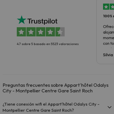
100% 
Ofrec
alojam
momen
con to
4.7 sobre 5 basado en 5523 valoraciones
precio
Silvi
Preguntas frecuentes sobre Appart'hôtel Odalys
City - Montpellier Centre Gare Saint Roch
¿Tiene conexión wifi el Appart'hôtel Odalys City -
Montpellier Centre Gare Saint Roch?