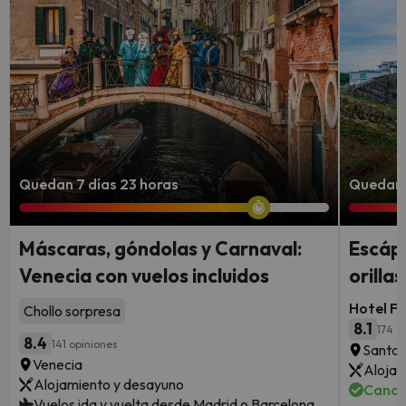
Quedan 7 días 23 horas
Quedan 
Máscaras, góndolas y Carnaval:
Escápa
Venecia con vuelos incluidos
orilla
Hotel F
Chollo sorpresa
8.1
174 o
8.4
141 opiniones
Santan
Venecia
Alojam
Alojamiento y desayuno
Cance
Vuelos ida y vuelta desde Madrid o Barcelona