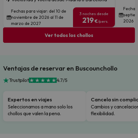
Fechas 
Fechas para viajar: del 10 de
3 noches desde
septiem
noviembre de 2026 al 11 de
219
€
2026
/pers.
marzo de 2027
Ver todos los chollos
Ventajas de reservar en Buscounchollo
Trustpilot
4.7/5
Expertos en viajes
Cancela sin compli
Seleccionamos a mano solo los
Cambios y cancelacion
chollos que valen la pena.
flexibilidad.