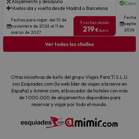
Alojamiento y desayuno
Cance
Vuelos ida y vuelta desde Madrid o Barcelona
Fechas 
Fechas para viajar: del 10 de
3 noches desde
septiem
noviembre de 2026 al 11 de
219
€
2026
/pers.
marzo de 2027
Ver todos los chollos
Otras iniciativas de éxito del grupo Viajes Para Ti S.L.U.
son Esquiades.com (la web líder de viajes a la nieve en
España) y Amimir.com, el buscador de hoteles con más
de 1.000.000 de alojamientos disponibles para
reservar y viajar por todo el mundo.