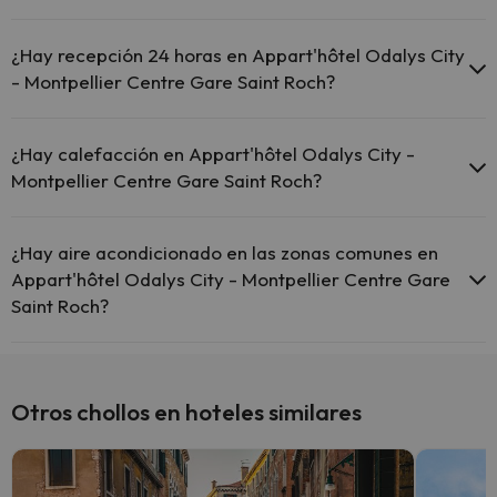
El Appart'hôtel Odalys City - Montpellier Centre Gare Saint
Roch ofrece Wi-Fi gratuito en zonas comunes.
¿Hay recepción 24 horas en Appart'hôtel Odalys City
El Appart'hôtel Odalys City - Montpellier Centre Gare Saint
- Montpellier Centre Gare Saint Roch?
Roch dispone de Wi-Fi.
Sí, Appart'hôtel Odalys City - Montpellier Centre Gare Saint Roch
tiene recepción 24 horas.
¿Hay calefacción en Appart'hôtel Odalys City -
Montpellier Centre Gare Saint Roch?
Sí, Appart'hôtel Odalys City - Montpellier Centre Gare Saint Roch
tiene calefacción en las zonas comunes.
¿Hay aire acondicionado en las zonas comunes en
Appart'hôtel Odalys City - Montpellier Centre Gare
Saint Roch?
Sí, Appart'hôtel Odalys City - Montpellier Centre Gare Saint Roch
tiene aire acondicionado en las zonas comunes.
Otros chollos en hoteles similares