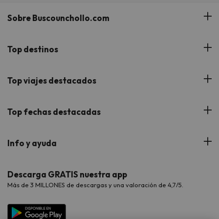
Sobre Buscounchollo.com
¿Quiénes somos?
Top destinos
Tarjeta Regalo
Hoteles Andalucía
Top viajes destacados
Buscounchollo en los medios
Hoteles Andorra
Blog
Viajes con Niños
Top fechas destacadas
Hoteles Cataluña
Web Corporativa
Viajes de Ciudad
Hoteles Portugal
Verano
Info y ayuda
Proveedores
Viajes de Novios
Hoteles Valencia
Puente de Agosto
Opiniones de nuestros clientes
Viajes con mascotas
Contáctanos
Descarga GRATIS nuestra app
Hoteles Galicia
Vacaciones en Agosto
Más de 3 MILLONES de descargas y una valoración de 4,7/5.
Viajes para grupos
Chollos con Todo Incluido
Preguntas frecuentes
Hoteles en Islas
Vacaciones en Septiembre
Chollos en la playa