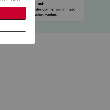
Ofertas flash
Precios reales por tiempo limitado.
Cuando vuelan, vuelan.