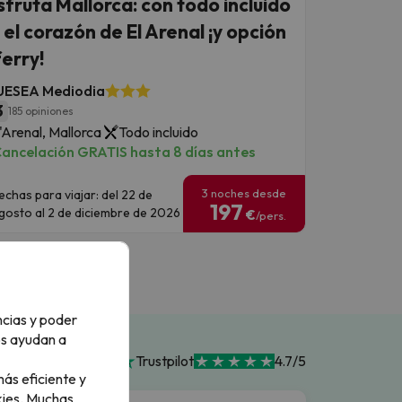
sfruta Mallorca: con todo incluido
 el corazón de El Arenal ¡y opción
ferry!
UESEA Mediodia
3
185 opiniones
'Arenal, Mallorca
Todo incluido
ancelación GRATIS hasta 8 días antes
3 noches desde
echas para viajar: del 22 de
197
gosto al 2 de diciembre de 2026
€
/pers.
ncias y poder
os ayudan a
Trustpilot
4.7/5
ás eficiente y
ies.
Muchas