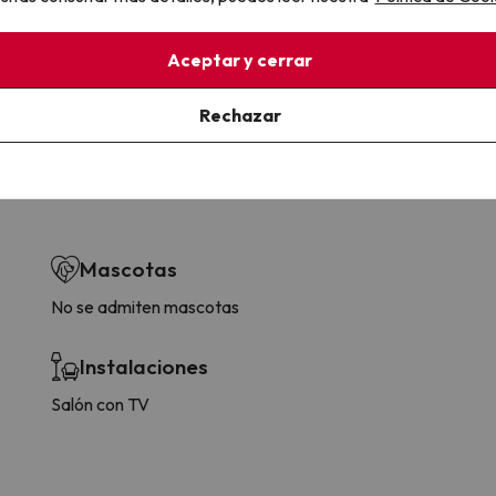
la sin complicaciones
Paga a tu ritmo
s y cancelaciones con total
Fracciona o financia tu viaje.
Aceptar y cerrar
lidad.
Reserva ahora, paga luego.
Rechazar
Mascotas
No se admiten mascotas
Instalaciones
Salón con TV