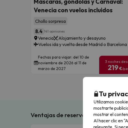
Máscaras, góndolas y Carnaval:
Venecia con vuelos incluidos
Chollo sorpresa
8.4
141 opiniones
Venecia
Alojamiento y desayuno
Vuelos ida y vuelta desde Madrid o Barcelona
Fechas para viajar: del 10 de
3 noches de
noviembre de 2026 al 11 de
219
€
marzo de 2027
/pe
Tu priva
Utilizamos cookie
mostrarte publici
Ventajas de reservar en Buscouncho
mostrar el conten
Al hacer clic en 
relevante. Si nec