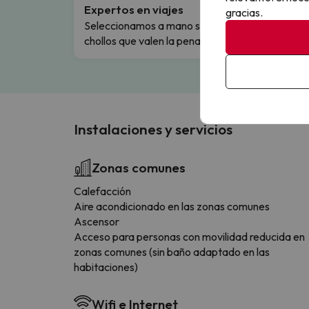
Expertos en viajes
Cance
gracias.
Seleccionamos a mano solo los
Cambio
chollos que valen la pena.
flexibi
Instalaciones y servicios
Zonas comunes
Calefacción
Aire acondicionado en las zonas comunes
Ascensor
Acceso para personas con movilidad reducida en
zonas comunes (sin baño adaptado en las
habitaciones)
Wifi e Internet