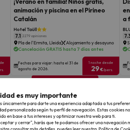
¡Verano en familia! Niños gratis,
Di
animación y piscina en el Pirineo
en
Catalán
a 
Hotel Taüll
BL
7.1
7.
2279 opiniones
Pla de l'Ermita, Lleida
Alojamiento y desayuno
S
Cancelación GRATIS hasta 7 días antes
C
sde
1 noche desde
Fechas para viajar: hasta el 31 de
F
29
agosto de 2026.
a
€
rs.
/pers.
Ver todos los chollos
cidad es muy importante
s únicamente para darte una experiencia adaptada a tus prefere
dad personalizada según tu perfil de navegación. Estas cookies n
llo
ido en base a tus intereses y optimizar nuestra web para ti.
"Aceptar y cerrar", harás que te podamos ofrecer una navegación m
esitas consultar más detalles, puedes leer nuestra
Política de Cook